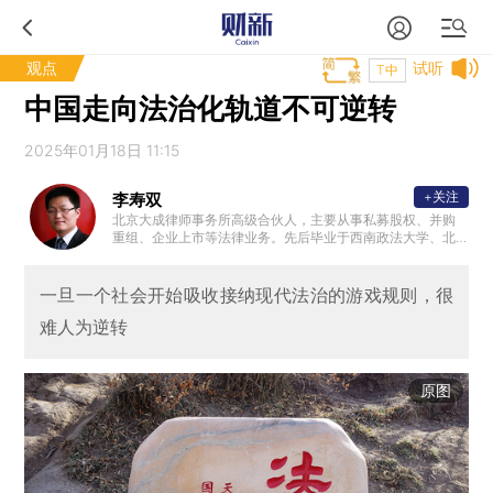
观点
试听
T中
中国走向法治化轨道不可逆转
2025年01月18日 11:15
+关注
李寿双
北京大成律师事务所高级合伙人，主要从事私募股权、并购
重组、企业上市等法律业务。先后毕业于西南政法大学、北
京大学法学院、清华大学经管学院、美国加州伯克利大学法
学院。兼任全联城市基础设施商会副会长、黄河财产保险股
份有限公司独立董事、隆基股份独立董事、中国保险资管协
一旦一个社会开始吸收接纳现代法治的游戏规则，很
会私募基金及股权投资计划评审专家等。先后获得北京市优
难人为逆转
秀律师、入选司法部千名涉外律师人才库。
原图