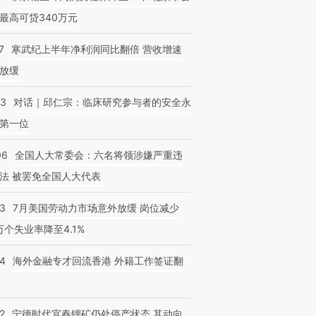
最高可贷340万元
7
寒武纪上半年净利润同比翻倍 营收增速
放缓
53
对话｜邱仁宗：临床研究参与者的安全永
第一位
06
全国人大常委会：六名将领涉嫌严重违
法 被罢免全国人大代表
43
7月美国劳动力市场意外放缓 岗位减少
3万个失业率降至4.1%
14
海外金融专才回流香港 外籍工作签证翻
2
宁德时代宜春锂矿仍处停产状态 其动向