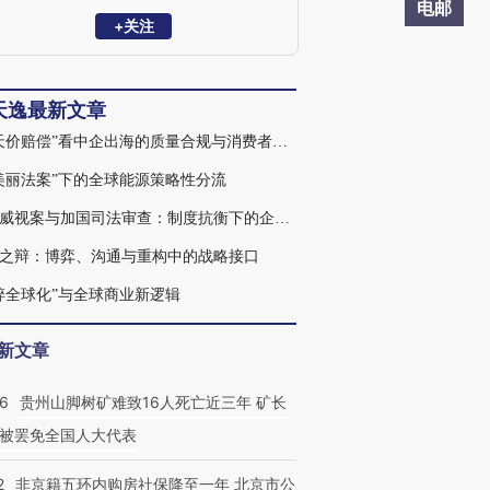
电邮
+关注
天逸最新文章
从“天价赔偿”看中企出海的质量合规与消费者权益保护
美丽法案”下的全球能源策略性分流
海康威视案与加国司法审查：制度抗衡下的企业合规启示
之辩：博弈、沟通与重构中的战略接口
碎全球化”与全球商业新逻辑
新文章
36
贵州山脚树矿难致16人死亡近三年 矿长
被罢免全国人大代表
2
非京籍五环内购房社保降至一年 北京市公