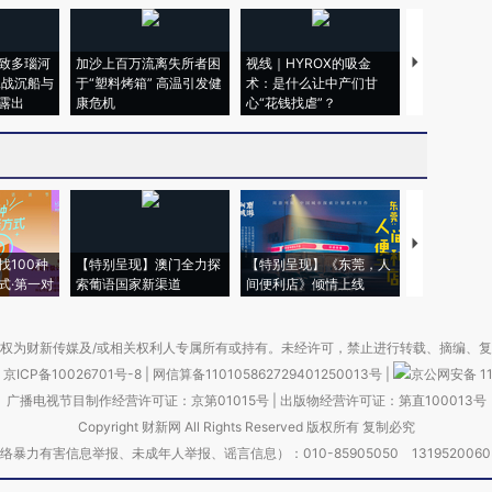
致多瑙河
加沙上百万流离失所者困
视线｜HYROX的吸金
马航飞行员
二战沉船与
于“塑料烤箱” 高温引发健
术：是什么让中产们甘
粒摇头丸 尿
露出
康危机
心“花钱找虐”？
毒品
【推广】走
找100种
【特别呈现】澳门全力探
【特别呈现】《东莞，人
会，让数智科
式·第一对
索葡语国家新渠道
间便利店》倾情上线
业
权为财新传媒及/或相关权利人专属所有或持有。未经许可，禁止进行转载、摘编、
京ICP备10026701号-8
|
网信算备110105862729401250013号
|
京公网安备 11
广播电视节目制作经营许可证：京第01015号
|
出版物经营许可证：第直100013号
Copyright 财新网 All Rights Reserved 版权所有 复制必究
害信息举报、未成年人举报、谣言信息）：010-85905050 13195200605 举报邮