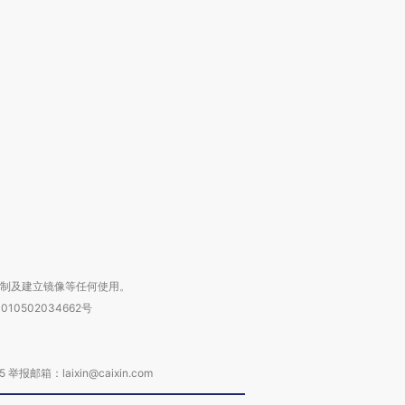
跨国走私7万
视线｜被称为“蟑螂”的印
视线｜“入侵”还是“人道危
检体内含3种
度Z世代 用街头抗争将教
机”？难民潮撕裂西班牙
秘鲁纳斯
育部长拱下台
飞地休达
13人遇难
进第四届链博
【商旅对话】华住集团
技“链”接产
【特别呈现】寻找100种
CFO：不靠规模取胜，华
【特别呈
有意思的生活方式·第三对
住三大增长引擎是什么？
有意思的
复制及建立镜像等任何使用。
010502034662号
箱：laixin@caixin.com