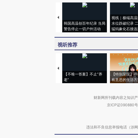
视线｜极端高温
韩国高温创百年纪录 当局
水位跌破纪录 
警告停止一切户外活动
猛犸象化石接连
视听推荐
【不唯一答案】不止“养
【特别呈现】寻
老”
有意思的生活方
财新网所刊载内容之知识产
京ICP证090880号
违法和不良信息举报电话（涉网络暴力有