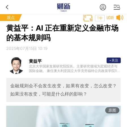
观点
试听
T中
黄益平：AI 正在重新定义金融市场
的基本规则吗
2025年07月15日 10:19
+关注
黄益平
北京大学国家发展研究院院长。主要研究领域为宏观经济与
国际金融。 兼任澳大利亚国立大学克劳福特公共政策学院Rio
Tinto中国经济讲座教授，为中国金融40人论坛成员。曾经担
任国务院农村发展研究中心发展研究所助理研究员、哥伦比
亚大学商学院General Mills经济与金融国际访问教授、澳大
金融规则会不会发生改变，如果有改变，怎么改变？
利亚国立大学中国经济项目主任、花旗集团董事总经理/亚太
如果没有改变，可能是什么样的影响？
区首席经济学家、Serica投资基金董事、财新传媒首席经济
学家和巴克莱董事总经理/亚洲新兴市场经济首席经济学家。
获得澳大利亚国立大学经济学博士和中国人民大学经济学硕
士。
原图