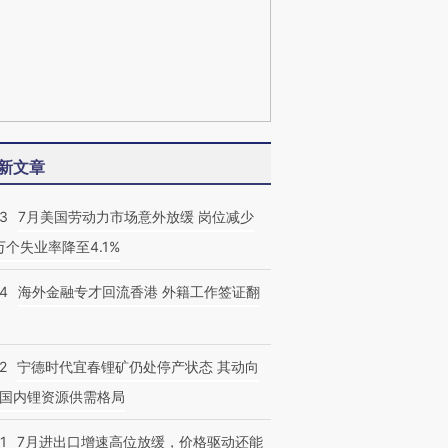
新文章
43
7月美国劳动力市场意外放缓 岗位减少
3万个失业率降至4.1%
14
海外金融专才回流香港 外籍工作签证翻
2
宁德时代宜春锂矿仍处停产状态 其动向
国内锂资源供需格局
1
7月进出口增速高位放缓，价格驱动还能