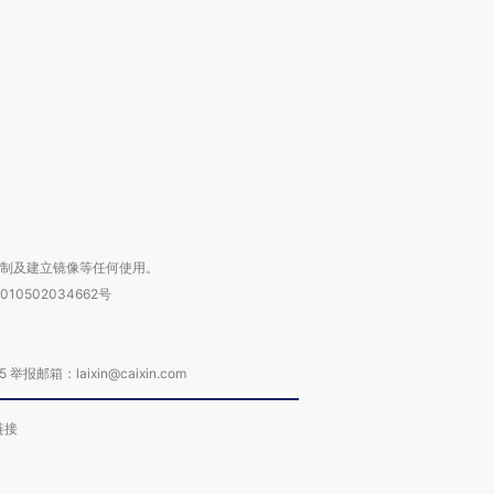
检体内含3种
度Z世代 用街头抗争将教
机”？难民潮撕裂西班牙
秘鲁纳斯
育部长拱下台
飞地休达
13人遇难
进第四届链博
【商旅对话】华住集团
技“链”接产
【特别呈现】寻找100种
CFO：不靠规模取胜，华
【特别呈
有意思的生活方式·第三对
住三大增长引擎是什么？
有意思的
复制及建立镜像等任何使用。
010502034662号
箱：laixin@caixin.com
链接