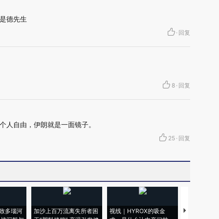
是德先生
·
回复
8
·
回复
个人自由，伊朗就是一面镜子。
25
·
回复
致多瑙河
加沙上百万流离失所者困
视线｜HYROX的吸金
马航飞行员