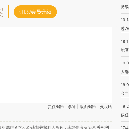
持续
员
订阅/会员升级
文
19:1
过7
19:1
能否
19:
大选
19:0
会向
18:
责任编辑：李箐 | 版面编辑：吴秋晗
候任
权属作者本人及/或相关权利人所有，未经作者及/或相关权利
17: