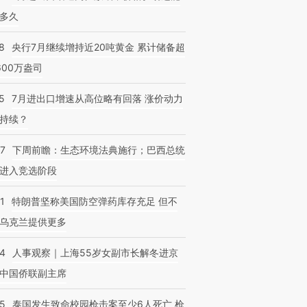
多久
8
央行7月继续增持近20吨黄金 累计储备超
600万盎司
5
7月进出口增速从高位略有回落 涨价动力
持续？
07
下周前瞻：生态环境法典施行；巴西总统
进入竞选阶段
1
特朗普坚称美国防空弹药库存充足 但不
乌克兰提供更多
24
人事观察｜上海55岁女副市长解冬进京
中国侨联副主席
45
泰国发生致命校园枪击案至少6人死亡 枪