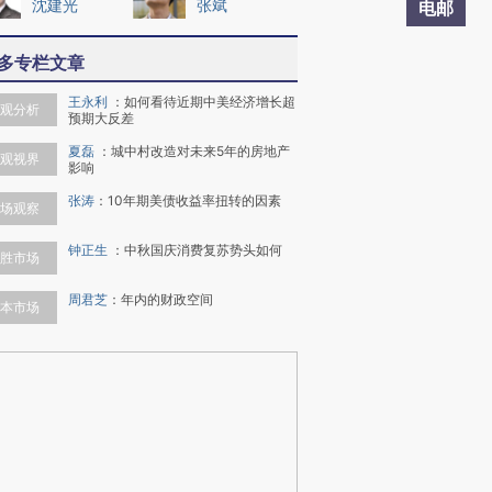
沈建光
张斌
电邮
多专栏文章
王永利
：
如何看待近期中美经济增长超
观分析
预期大反差
夏磊
：
城中村改造对未来5年的房地产
观视界
影响
张涛
：
10年期美债收益率扭转的因素
场观察
钟正生
：
中秋国庆消费复苏势头如何
胜市场
周君芝
：
年内的财政空间
本市场