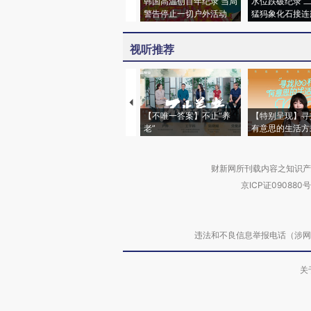
韩国高温创百年纪录 当局
水位跌破纪录 
警告停止一切户外活动
猛犸象化石接连
视听推荐
【不唯一答案】不止“养
【特别呈现】寻
老”
有意思的生活方
财新网所刊载内容之知识产
京ICP证090880号
违法和不良信息举报电话（涉网络暴力有
关