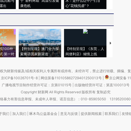
二战沉船与
于“塑料烤箱” 高温引发健
术：是什么让中产们甘
粒摇头丸 尿
露出
康危机
心“花钱找虐”？
毒品
【推广】走
找100种
【特别呈现】澳门全力探
【特别呈现】《东莞，人
会，让数智科
式·第一对
索葡语国家新渠道
间便利店》倾情上线
业
权为财新传媒及/或相关权利人专属所有或持有。未经许可，禁止进行转载、摘编、
京ICP备10026701号-8
|
网信算备110105862729401250013号
|
京公网安备 11
广播电视节目制作经营许可证：京第01015号
|
出版物经营许可证：第直100013号
Copyright 财新网 All Rights Reserved 版权所有 复制必究
害信息举报、未成年人举报、谣言信息）：010-85905050 13195200605 举报邮
于我们
|
加入我们
|
啄木鸟公益基金会
|
意见与反馈
|
提供新闻线索
|
联系我们
|
友情