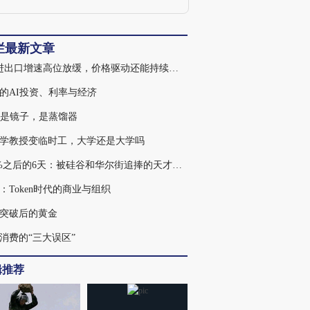
年新财富最佳宏观分析师；之后任财新智
库莫尼塔研究公司董事长兼首席经济学
家；2020年初受邀参加总理企业家和经济
专家座谈会，对当年政府工作报告建言献
栏最新文章
策。
7月进出口增速高位放缓，价格驱动还能持续多久
的AI投资、利率与经济
不是镜子，是蒸馏器
学教授变临时工，大学还是大学吗
439%之后的6天：被硅谷和华尔街追捧的天才，为何走入杠杆误区
：Token时代的商业与组织
突破后的黄金
消费的“三大误区”
辑推荐