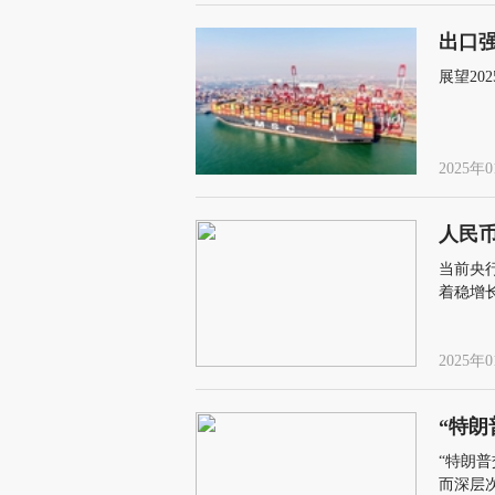
出口
展望2
2025年0
人民
当前央
着稳增
2025年0
“特朗
“特朗
而深层