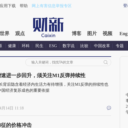
登
应用下载
帮助
网上有害信息举报专区
世界
观点
博客
图片
视频
Eng
源
健康
环科
民生
ESG
数字说
比较
中国改革
专题
增速进一步回升，须关注M1反弹持续性
增长背后隐含着经济内生活力有待增强，关注M1反弹的持续性也
中国经济复苏成色的重要依据
4月14日 11:18
加征的价格冲击