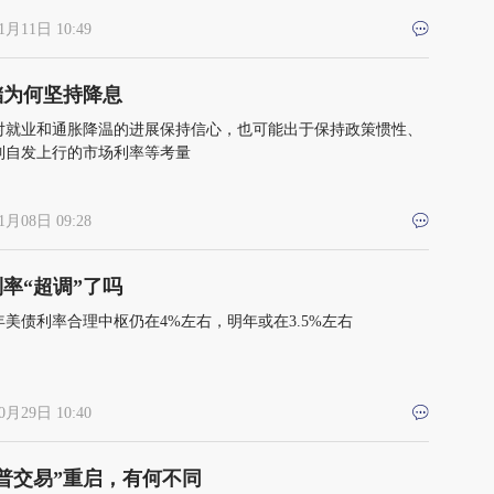
1月11日 10:49
储为何坚持降息
对就业和通胀降温的进展保持信心，也可能出于保持政策惯性、
制自发上行的市场利率等考量
1月08日 09:28
率“超调”了吗
年美债利率合理中枢仍在4%左右，明年或在3.5%左右
0月29日 10:40
普交易”重启，有何不同