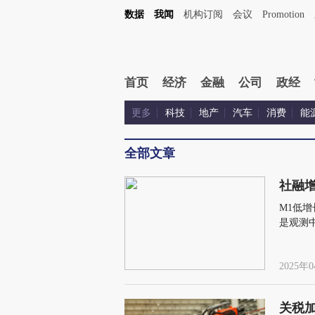
数据
我闻
机构订阅
会议
Promotion
首页
经济
金融
公司
政经
更多
科技
地产
汽车
消费
能
全部文章
社融
M1低
是观测
2025年0
关税