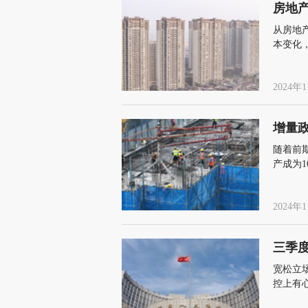
房地
从房地
本变化
房地产
2024年1
增量
随着前
产成为
2024年1
三季
宽松立
控上有