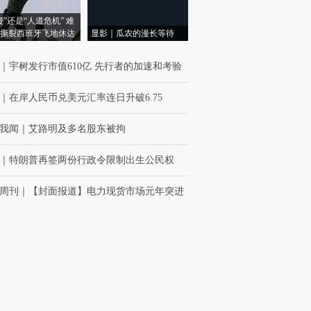
侵”还是“人道危机” 难
撕裂西班牙飞地休达
显影｜瓜农的漫长等待
｜
宇树发行市值610亿 先行者的加速和考验
｜
在岸人民币兑美元汇率连日升破6.75
我闻
｜
艾路明及多名股东被拘
｜
特朗普再签两份行政令限制出生公民权
周刊
｜
【封面报道】电力现货市场元年突进