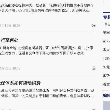
长政策能够在提振内需、推动新一轮供给侧结构性改革落地两个
挥更大作用，CPI同比增速仍有望保持相对稳定，外部关税及大
价格下跌对PPI增速的冲击也可能弱于预期
专
4月11日 10:06
美国
，行至何处
AI
策“留有余地”的程度有所减弱，要“加大逆周期调控力度”，货币
当大
当主动发力，促进名义利率下降与物价水平回升双向收敛
陈龙
4月09日 10:12
蓄势
社保体系如何撬动消费
看空
人群纳入更高质量的职工保障体系，可明显提升其消费意愿，减
编
性储蓄，而其中的关键点在于制度门槛的降低，也意味着财政需
多的支出责任