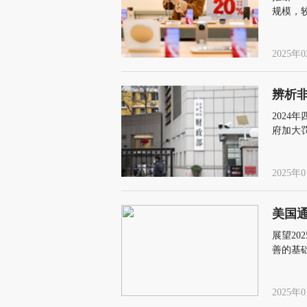
规模，较
速1.3到
2025年0
辨析
202
府加大
2025年0
美国
展望20
善的基
2025年0