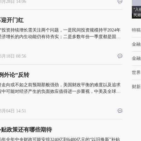
3月28日 14:06
“入
民潮
再迎开门红
产投资持续增长需关注两个问题，一是民间投资规模持平2024年
特稿
经济增长的内生动能仍有待夯实；二是多数年份一季度都是固定
资的增速“顶”，投资“后劲”取决于政策发力的持续性
金融
3月18日 08:56
金融
世界
例外论”反转
济走向或不如之前预期那般强劲，美国财政平衡的难度以及追求
财新
程中可能对经济产生的负面效应值得进一步重视，中美及全球经
技、地缘政治博弈的格局也出现了重要变化
3月04日 14:51
补贴政策还有哪些期待
25年全年中央财政可能安排3240亿到6480亿元的“以旧换新”补贴