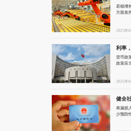
若稳增
方面发
宗商品
2025年0
利率
货币政
政策应
2025年0
健全
将漏损
少预防
承担更