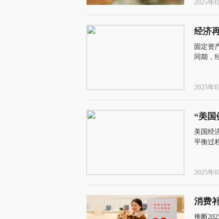
2025年0
经济
固定资
同期，
资产投
2025年0
“美国
美国经
平衡过
贸、科
2025年0
消费
推断20