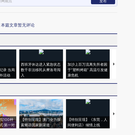
新网观点
发布
本篇文章暂无评论
西班牙休达进入紧急状态
加沙上百万流离失所者困
视线｜HYR
纪录 当局
数千非法移民从摩洛哥闯
于“塑料烤箱” 高温引发健
术：是什么
外活动
入
康危机
心“花钱找虐
【推广】走
找100种
【特别呈现】澳门全力探
【特别呈现】《东莞，人
会，让数智科
式·第一对
索葡语国家新渠道
间便利店》倾情上线
业