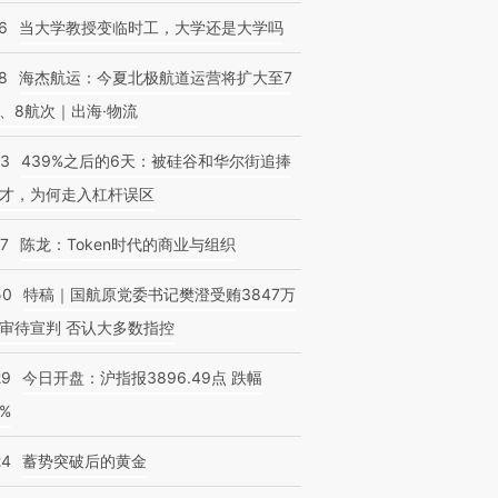
6
当大学教授变临时工，大学还是大学吗
8
海杰航运：今夏北极航道运营将扩大至7
、8航次｜出海·物流
53
439%之后的6天：被硅谷和华尔街追捧
才，为何走入杠杆误区
07
陈龙：Token时代的商业与组织
50
特稿｜国航原党委书记樊澄受贿3847万
审待宣判 否认大多数指控
29
今日开盘：沪指报3896.49点 跌幅
0%
24
蓄势突破后的黄金