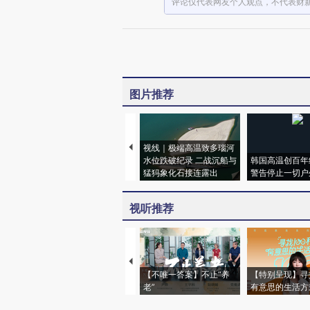
评论仅代表网友个人观点，不代表财
图片推荐
视线｜极端高温致多瑙河
水位跌破纪录 二战沉船与
韩国高温创百年
猛犸象化石接连露出
警告停止一切户
视听推荐
【不唯一答案】不止“养
【特别呈现】寻
老”
有意思的生活方