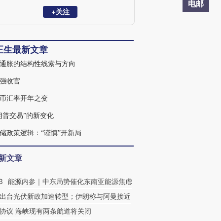
济和金融研究；2010年后历任光大证券、
电邮
国信证券宏观研究主管等职位，获得2015
+关注
年新财富最佳宏观分析师；之后任财新智
库莫尼塔研究公司董事长兼首席经济学
家；2020年初受邀参加总理企业家和经济
正生最新文章
专家座谈会，对当年政府工作报告建言献
策。
通胀的结构性线索与方向
强收官
币汇率开年之变
朗普交易”的新变化
储政策逻辑：“谨慎”开新局
新文章
3
能源内参｜中东局势催化东南亚能源焦虑
出台光伏新政加速转型；伊朗称与阿曼接近
协议 海峡现有两条航道将关闭