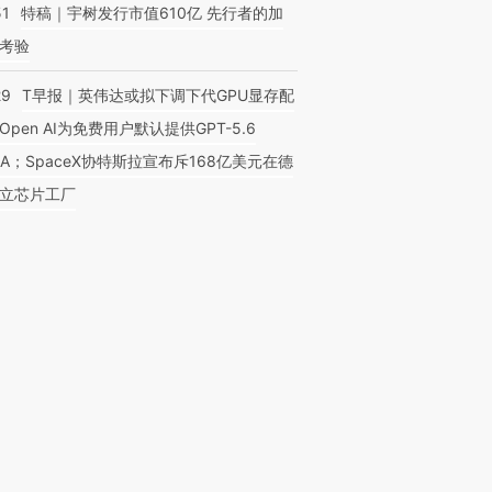
51
特稿｜宇树发行市值610亿 先行者的加
考验
29
T早报｜英伟达或拟下调下代GPU显存配
Open AI为免费用户默认提供GPT-5.6
NA；SpaceX协特斯拉宣布斥168亿美元在德
立芯片工厂