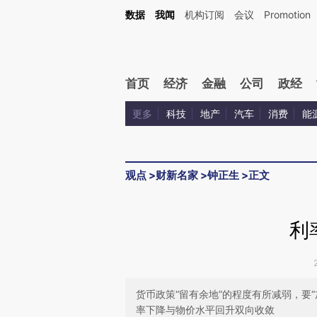
数据
我闻
机构订阅
会议
Promotion
首页
经济
金融
公司
政经
更多
科技
地产
汽车
消费
能
观点
>
财新名家
>
钟正生
>
正文
利
货币政策“留有余地”的程度有所减弱，要
率下降与物价水平回升双向收敛