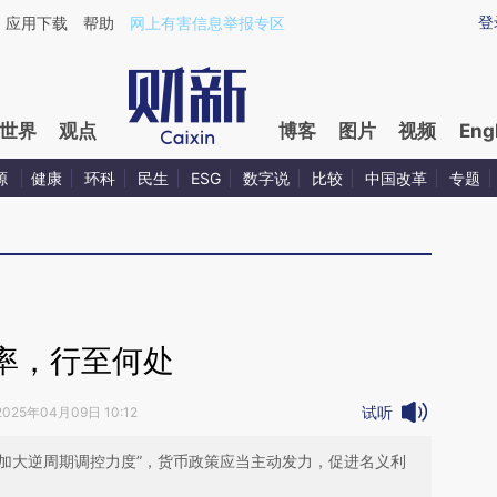
登
应用下载
帮助
网上有害信息举报专区
世界
观点
博客
图片
视频
Eng
源
健康
环科
民生
ESG
数字说
比较
中国改革
专题
率，行至何处
试听
2025年04月09日 10:12
“加大逆周期调控力度”，货币政策应当主动发力，促进名义利