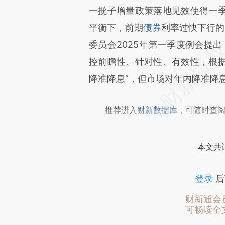
一揽子增量政策落地见效使得一
平衡下，前期
债券
利率过快下行的
委员会2025年第一季度例会提
控前瞻性、针对性、有效性，根
降准降息”，但市场对年内降准降
推荐进入
财新数据库
，可随时查
本文共计
登录
后
财新通会
可畅读全