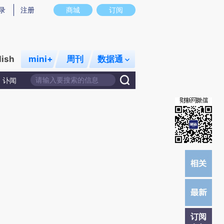
录
注册
商城
订阅
lish
mini+
周刊
数据通
讣闻
订阅