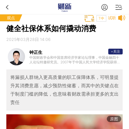
观点
试听
T中
健全社保体系如何撬动消费
2025年03月28日 14:06
+关注
钟正生
中国财政学会和中国首席经济学家论坛理事，中国金融四十
人论坛特邀研究员。2007年于中国人民大学经济学院获得博
士学位，曾任职中国人民银行，从事宏观经济和金融研究；2
010年后历任光大证券、国信证券宏观研究主管等职位，获得
2015年新财富最佳宏观分析师；之后任财新智库莫尼塔研究
将漏损人群纳入更高质量的职工保障体系，可明显提
公司董事长兼首席经济学家；2020年初受邀参加总理企业家
升其消费意愿，减少预防性储蓄，而其中的关键点在
和经济专家座谈会，对当年政府工作报告建言献策。
于制度门槛的降低，也意味着财政需承担更多的支出
责任
原图