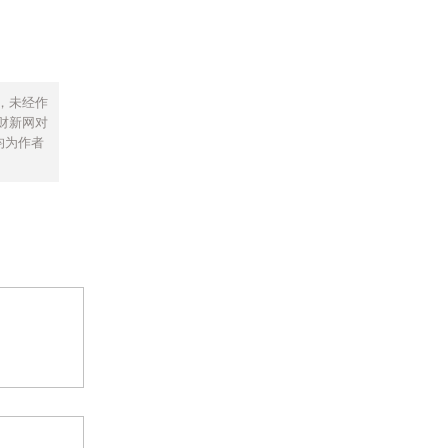
，未经作
财新网对
均为作者