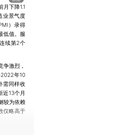
月下降1.1
造业景气度
MI）录得
的最低值。服
连续第2个
竞争激烈，
22年10
外需同样收
近13个月
侧较为依赖
数仅略高于