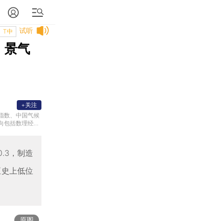
试听
T中
，景气
+关注
指数、中国气候
向包括数理经济
模型理论和实证
。
0.3，制造
至史上低位
原图