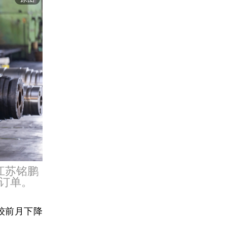
江苏铭鹏
订单。
，较前月下降