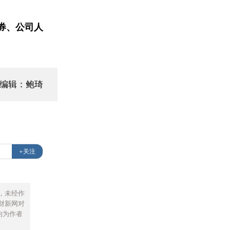
券、公司人
面编辑：鲍琦
+关注
，未经作
财新网对
均为作者