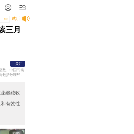
试听
T中
续三月
+关注
指数、中国气候
向包括数理经济
模型理论和实证
。
就业继续收
性和有效性
原图