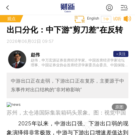
观点
English
试听
T中
出口分化：中下游“剪刀差”在反转
2026年06月02日 09:57
+关注
赵伟
赵伟，申万宏源证券首席经济学家。中国首席经济学家论坛
理事、中国证券业协会首席经济学家委员会委员、中国保险
资管协会 ”IAMAC资管百人“专家库专家、北外滩国际金融学
会理事，国家会计学院CPA创新发展研究中心特邀理事、学
术顾问等。复旦大学、浙江大学、中国人民大学专硕校外导
中游出口正在走弱，下游出口正在复苏，主要源于中
师，中国农业大学客座研究员、专硕导师。新财富最佳分析
东事件对出口结构的“非对称影响”
师、水晶球最佳分析师、金牛奖最具价值首席分析师等。代
表性著作《转型之机》、《蜕变·新生》等。
原图
苏州，太仓港国际集装箱码头景象。图：视觉中国
2025年以来，中游出口强、下游出口弱的现
象演绎得非常极致，中游与下游出口增速差值达到