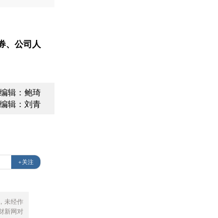
券、公司人
面编辑：鲍琦
编辑：刘青
+关注
，未经作
财新网对