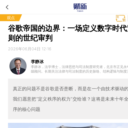
观点
谷歌帝国的边界：一场定义数字时代
则的世纪审判
2026年06月04日 12:16
李静冰
李静冰，法学博士，法律思想与司法制度研究者，北京市正见永
级顾问。长期关注法律与司法制度的历史脉络、结构逻辑与制度
涵盖法理学、法哲学与比较法，并具有民商法专业背景，在中国
商法十余年，具有数十年民事、行政与经济诉讼经验，参与多起
义的涉外案件。哈耶克《法律、立法与自由》合译者。
真正的问题不是谷歌是否垄断，而是在一个由技术驱动
我们愿意把“定义秩序的权力”交给谁？这将是未来十年
序的核心问题