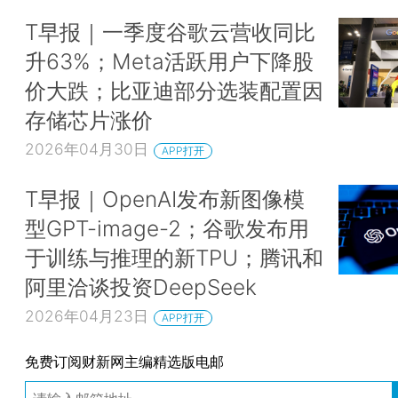
T早报｜一季度谷歌云营收同比
升63%；Meta活跃用户下降股
价大跌；比亚迪部分选装配置因
存储芯片涨价
2026年04月30日
APP打开
T早报｜OpenAI发布新图像模
型GPT-image-2；谷歌发布用
于训练与推理的新TPU；腾讯和
阿里洽谈投资DeepSeek
2026年04月23日
APP打开
免费订阅财新网主编精选版电邮