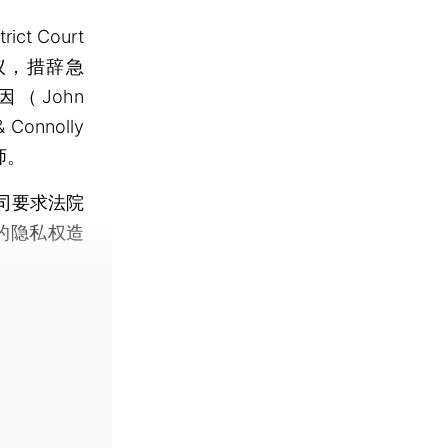
t Court
急动议，措辞急
（John
Connolly
师。
司要求法院
的隐私权造