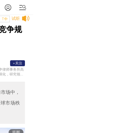
试听
T中
竞争规
+关注
申律师事务所高
演化，研究领域
政法大学讲授民
具有制度建设意
的市场中，
全球市场秩
原图