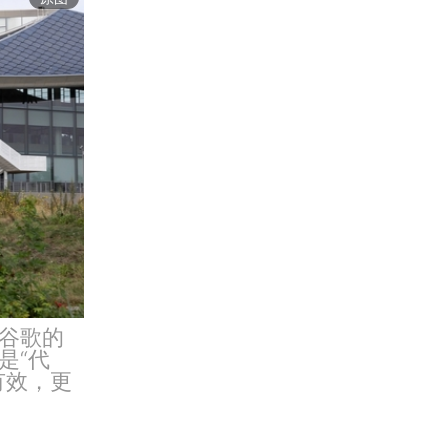
谷歌的
是“代
有效，更