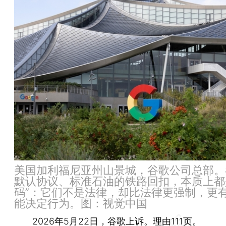
美国加利福尼亚州山景城，谷歌公司总部。
默认协议、标准石油的铁路回扣，本质上都
码”：它们不是法律，却比法律更强制，更
能决定行为。图：视觉中国
2026年5月22日，谷歌上诉。理由111页。