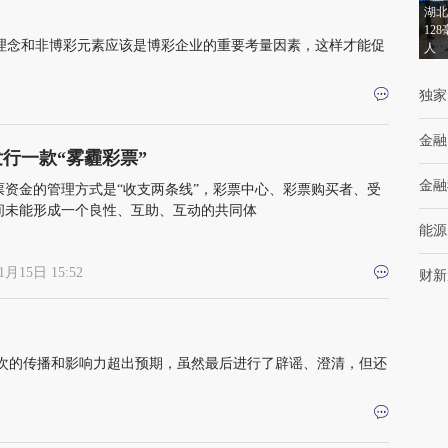
湖北
12
彩理念和非博彩元素应该是博彩企业的重要考量因素，这样才能促
人
独家
金融
行一款“雾霾彩票”
金融
票资金的管理方式是“收支两条线”，彩票中心、彩票购买者、受
间未能形成一个良性、互助、互动的共同体
能源
1月15日 15:52
财新
次的传播和影响力超出预期，虽然最后进行了辟谣、澄清，但还