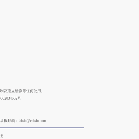
复制及建立镜像等任何使用。
02034662号
laixin@caixin.com
接