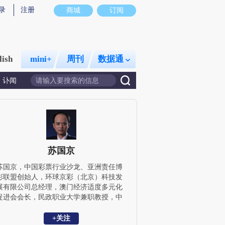
录
注册
商城
订阅
lish
mini+
周刊
数据通
讣闻
苏国京
苏国京，中国彩票行业沙龙、亚洲责任博
彩联盟创始人，环球京彩（北京）科技发
展有限公司总经理，澳门经济适度多元化
促进会会长，民政职业大学兼职教授，中
国技术经济学会高级会员，民政部、财政
部彩票行业专家，澳门负责任博彩协会名
+关注