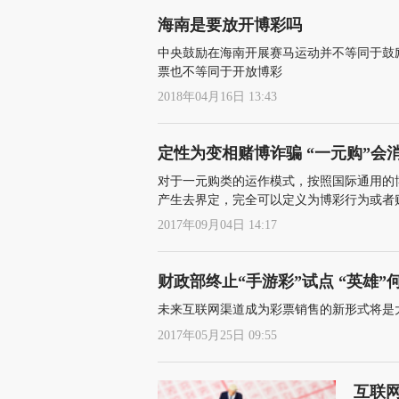
海南是要放开博彩吗
中央鼓励在海南开展赛马运动并不等同于鼓
票也不等同于开放博彩
2018年04月16日 13:43
定性为变相赌博诈骗 “一元购”会
对于一元购类的运作模式，按照国际通用的
产生去界定，完全可以定义为博彩行为或者
2017年09月04日 14:17
财政部终止“手游彩”试点 “英雄”
未来互联网渠道成为彩票销售的新形式将是
2017年05月25日 09:55
互联网