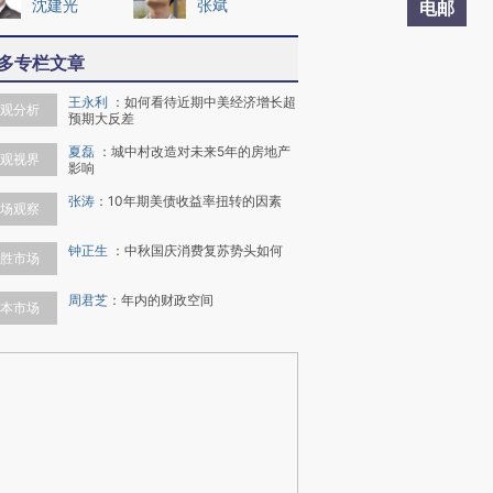
沈建光
张斌
电邮
多专栏文章
王永利
：
如何看待近期中美经济增长超
观分析
预期大反差
夏磊
：
城中村改造对未来5年的房地产
观视界
影响
张涛
：
10年期美债收益率扭转的因素
场观察
钟正生
：
中秋国庆消费复苏势头如何
胜市场
周君芝
：
年内的财政空间
本市场