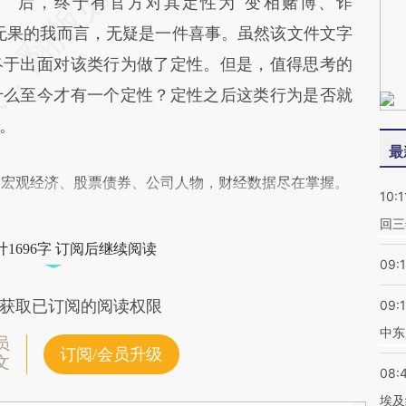
后，终于有官方对其定性为“变相赌博、诈
无果的我而言，无疑是一件喜事。虽然该文件文字
终于出面对该类行为做了定性。但是，值得思考的
什么至今才有一个定性？定性之后这类行为是否就
。
最
阅宏观经济、股票债券、公司人物，财经数据尽在掌握。
10:1
回三
1696字 订阅后继续阅读
09:
获取已订阅的阅读权限
09:
中东
员
订阅/会员升级
文
08:
埃及