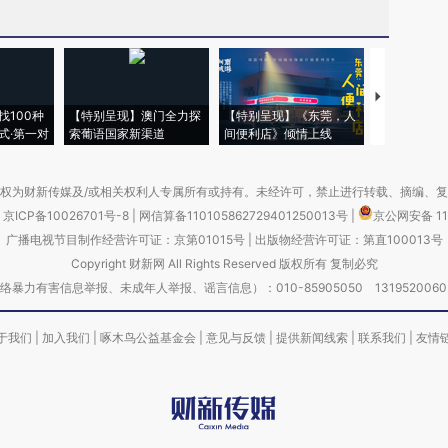
【推广】走
找100种
【特别呈现】澳门全力探
【特别呈现】《东莞，人
会，让数智科
式·第一对
索葡语国家新渠道
间便利店》倾情上线
业
权为财新传媒及/或相关权利人专属所有或持有。未经许可，禁止进行转载、摘编、
京ICP备10026701号-8
|
网信算备110105862729401250013号
|
京公网安备 11
广播电视节目制作经营许可证：京第01015号
|
出版物经营许可证：第直100013号
Copyright 财新网 All Rights Reserved 版权所有 复制必究
害信息举报、未成年人举报、谣言信息）：010-85905050 13195200605 举报邮
于我们
|
加入我们
|
啄木鸟公益基金会
|
意见与反馈
|
提供新闻线索
|
联系我们
|
友情