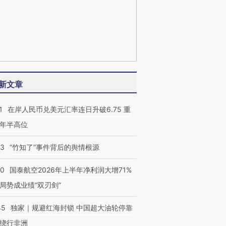
新文章
1
在岸人民币兑美元汇率连日升破6.75 重
年半高位
13
“竹知了”事件背后的舆情根源
10
国泰航空2026年上半年净利润大增71%
局势成业绩“双刃剑”
45
独家｜规避红海封锁 中国超大油轮停靠
绕行非洲