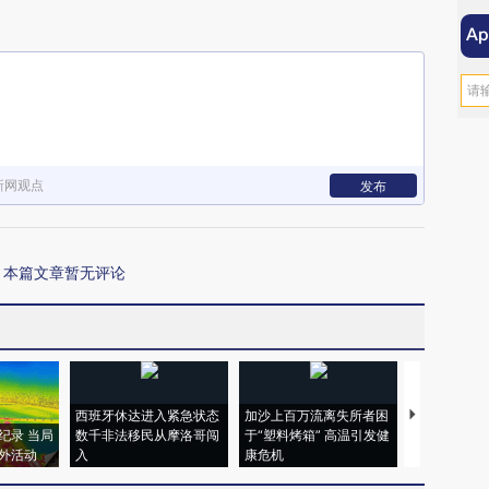
新网观点
发布
本篇文章暂无评论
西班牙休达进入紧急状态
加沙上百万流离失所者困
马航飞行员
纪录 当局
数千非法移民从摩洛哥闯
于“塑料烤箱” 高温引发健
粒摇头丸 尿
外活动
入
康危机
毒品