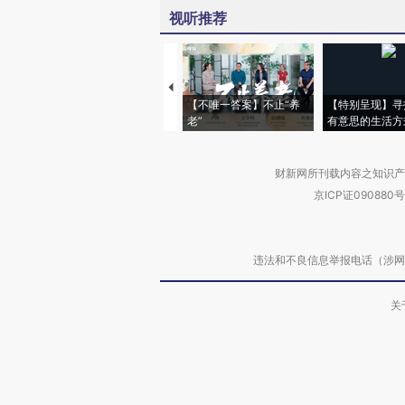
视听推荐
【不唯一答案】不止“养
【特别呈现】寻
老”
有意思的生活方
财新网所刊载内容之知识产
京ICP证090880号
违法和不良信息举报电话（涉网络暴力有
关