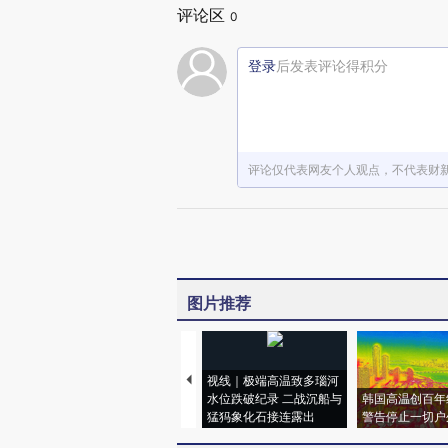
评论区
0
登录
后发表评论得积分
评论仅代表网友个人观点，不代表财
图片推荐
视线｜极端高温致多瑙河
水位跌破纪录 二战沉船与
韩国高温创百年
猛犸象化石接连露出
警告停止一切户