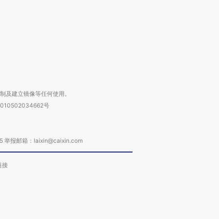
进第四届链博
【商旅对话】华住集团
技“链”接产
【特别呈现】寻找100种
CFO：不靠规模取胜，华
【特别呈
有意思的生活方式·第三对
住三大增长引擎是什么？
有意思的
复制及建立镜像等任何使用。
010502034662号
箱：laixin@caixin.com
链接