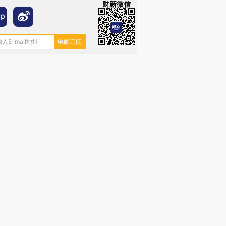
财新微信
跨国走私7万
视线｜HY
检体内含3种
泽连斯基密集出访美英 索
秘鲁纳斯卡观光飞机坠毁
术：是什
要防空导弹“救急”
13人遇难
心“花钱找