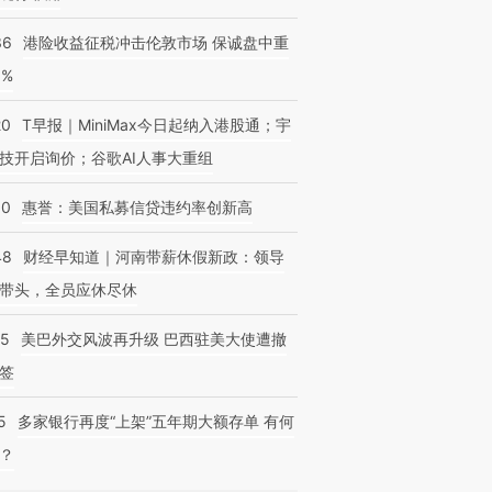
36
港险收益征税冲击伦敦市场 保诚盘中重
3%
20
T早报｜MiniMax今日起纳入港股通；宇
技开启询价；谷歌AI人事大重组
30
惠誉：美国私募信贷违约率创新高
48
财经早知道｜河南带薪休假新政：领导
带头，全员应休尽休
05
美巴外交风波再升级 巴西驻美大使遭撤
签
5
多家银行再度“上架”五年期大额存单 有何
？