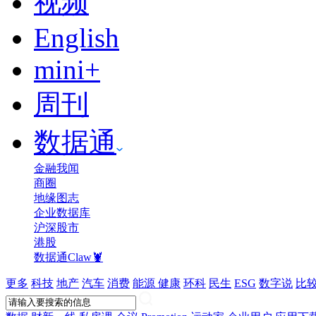
视频
English
mini+
周刊
数据通
金融我闻
商圈
地缘图志
企业数据库
沪深股市
港股
数据通Claw🦞
更多
科技
地产
汽车
消费
能源
健康
环科
民生
ESG
数字说
比