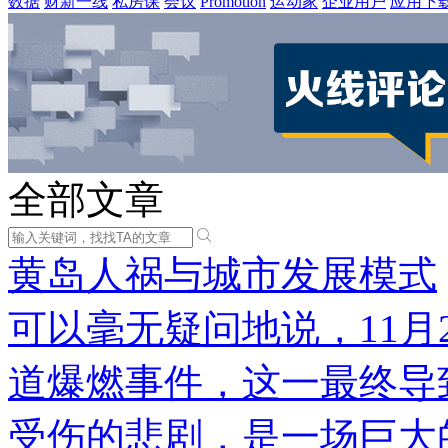
数据
财新一线
私房课
会议
Promotion
运动家
企业用户
应用下
全部文章
黄岛人祸与城市发展模式
可以毫无疑问地说，11月
道爆燃事件，这一最终导致
受伤的悲剧，是一场巨大