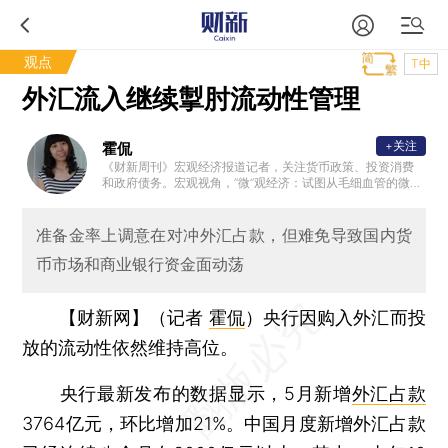
观点
T中
外汇流入继续掣肘流动性管理
+关注
霍侃
《财新周刊》宏观经济报道记者，关注货币政策、投资消费
和政府债务。宏观视角，“微”观经济：试图从毛细血管的微观
层面感知中国经济冷暖，拼接宏观图景。
准备金率上调意在对冲外汇占款，但难免导致国内货
币市场和商业银行资金面动荡
【财新网】（记者
霍侃
）
央行因购入外汇而投
放的流动性依然维持高位。
央行最新发布的数据显示，5月新增
外汇占款
3764亿元，环比增加21%。中国月度新增外汇占款