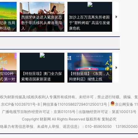
西班牙休达进入紧急状态
加沙上百万流离失所者困
视线｜HYR
纪录 当局
数千非法移民从摩洛哥闯
于“塑料烤箱” 高温引发健
术：是什么
外活动
入
康危机
心“花钱找虐
【推广】走
找100种
【特别呈现】澳门全力探
【特别呈现】《东莞，人
会，让数智科
式·第一对
索葡语国家新渠道
间便利店》倾情上线
业
权为财新传媒及/或相关权利人专属所有或持有。未经许可，禁止进行转载、摘编、
京ICP备10026701号-8
|
网信算备110105862729401250013号
|
京公网安备 11
广播电视节目制作经营许可证：京第01015号
|
出版物经营许可证：第直100013号
Copyright 财新网 All Rights Reserved 版权所有 复制必究
害信息举报、未成年人举报、谣言信息）：010-85905050 13195200605 举报邮