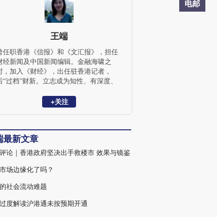
电邮
王端
曾任职香港《信报》和《文汇报》，担任
财经新闻及中国新闻编辑。金融海啸之
时，加入《财经》，出任驻香港记者，
后“过档”财新。立志成为知性、有深度、
兼具娱记精神（敏锐的洞察力）的金融女
记者。
+关注
端最新文章
评论｜香港政府坚决出手救楼市 效果与镜鉴
市场边缘化了吗？
的社会流动难题
过度解读沪港通未按预期开通