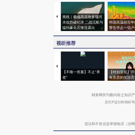
视线｜极端高温致多瑙河
水位跌破纪录 二战沉船与
韩国高温创百年
猛犸象化石接连露出
警告停止一切户
视听推荐
【不唯一答案】不止“养
【特别呈现】寻
老”
有意思的生活方
财新网所刊载内容之知识产
京ICP证090880号
违法和不良信息举报电话（涉网络暴力有