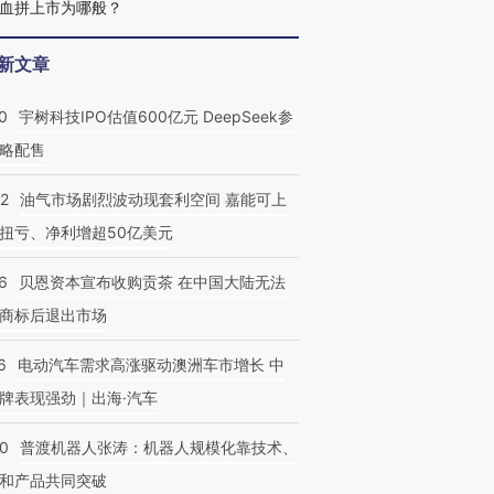
血拼上市为哪般？
新文章
0
宇树科技IPO估值600亿元 DeepSeek参
略配售
22
油气市场剧烈波动现套利空间 嘉能可上
扭亏、净利增超50亿美元
6
贝恩资本宣布收购贡茶 在中国大陆无法
商标后退出市场
6
电动汽车需求高涨驱动澳洲车市增长 中
牌表现强劲｜出海·汽车
00
普渡机器人张涛：机器人规模化靠技术、
和产品共同突破