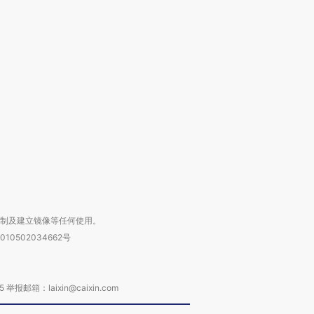
OX的吸金
马航飞行员跨国走私7万
视线｜被称为“蟑螂”的印
让中产们甘
粒摇头丸 尿检体内含3种
度Z世代 用街头抗争将教
秘鲁纳斯
”？
毒品
育部长拱下台
13人遇难
进第四届链博
【商旅对话】华住集团
技“链”接产
【特别呈现】寻找100种
CFO：不靠规模取胜，华
【特别呈
有意思的生活方式·第三对
住三大增长引擎是什么？
有意思的
复制及建立镜像等任何使用。
010502034662号
箱：laixin@caixin.com