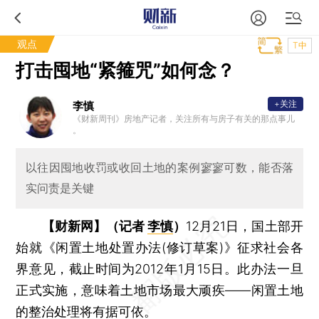
观点
T中
打击囤地“紧箍咒”如何念？
+关注
李慎
《财新周刊》房地产记者，关注所有与房子有关的那点事儿
。
以往因囤地收罚或收回土地的案例寥寥可数，能否落
实问责是关键
【财新网】（记者
李慎
）
12月21日，国土部开
始就《闲置土地处置办法(修订草案)》征求社会各
界意见，截止时间为2012年1月15日。此办法一旦
正式实施，意味着土地市场最大顽疾——闲置土地
的整治处理将有据可依。