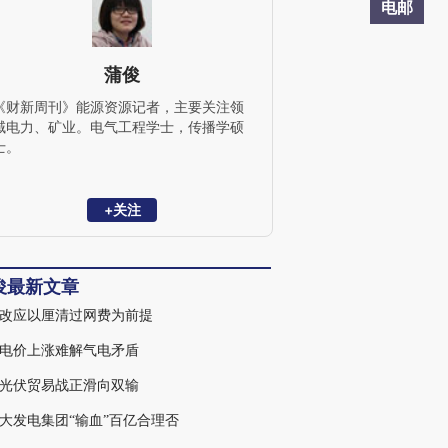
电邮
蒲俊
《财新周刊》能源资源记者，主要关注领
域电力、矿业。电气工程学士，传播学硕
士。
+关注
俊最新文章
改应以厘清过网费为前提
电价上涨难解气电矛盾
光伏贸易战正滑向双输
大发电集团“输血”百亿合理否