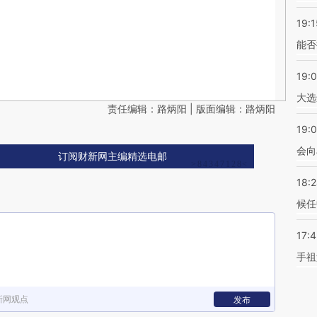
19:1
能否
19:
大选
责任编辑：路炳阳 | 版面编辑：路炳阳
19:0
会向
订阅财新网主编精选电邮
18:
候任
17:
手祖
新网观点
发布