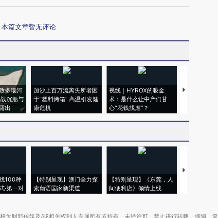
本篇文章暂无评论
致多瑙河
加沙上百万流离失所者困
视线｜HYROX的吸金
马航飞行员
二战沉船与
于“塑料烤箱” 高温引发健
术：是什么让中产们甘
粒摇头丸 尿
露出
康危机
心“花钱找虐”？
毒品
【推广】走
找100种
【特别呈现】澳门全力探
【特别呈现】《东莞，人
会，让数智科
式·第一对
索葡语国家新渠道
间便利店》倾情上线
业
权为财新传媒及/或相关权利人专属所有或持有。未经许可，禁止进行转载、摘编、