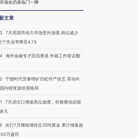
市场化仍差临门一脚
新文章
43
7月美国劳动力市场意外放缓 岗位减少
3万个失业率降至4.1%
14
海外金融专才回流香港 外籍工作签证翻
2
宁德时代宜春锂矿仍处停产状态 其动向
国内锂资源供需格局
1
7月进出口增速高位放缓，价格驱动还能
多久
8
央行7月继续增持近20吨黄金 累计储备超
600万盎司