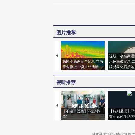
图片推荐
视线｜极端高温
韩国高温创百年纪录 当局
水位跌破纪录 
警告停止一切户外活动
猛犸象化石接连
视听推荐
【不唯一答案】不止“养
【特别呈现】寻
老”
有意思的生活方
财新网所刊载内容之知识产