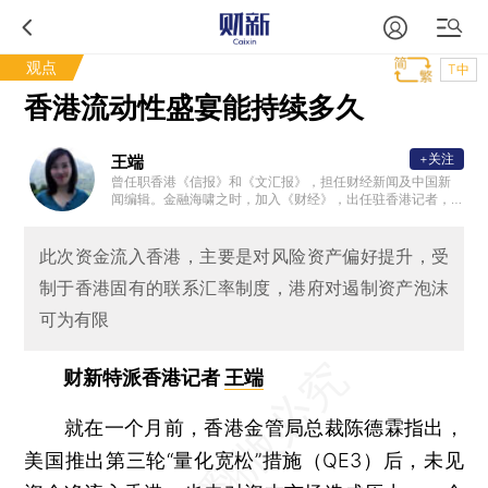
观点
T中
香港流动性盛宴能持续多久
+关注
王端
曾任职香港《信报》和《文汇报》，担任财经新闻及中国新
闻编辑。金融海啸之时，加入《财经》，出任驻香港记者，
后“过档”财新。立志成为知性、有深度、兼具娱记精神（敏锐
的洞察力）的金融女记者。
此次资金流入香港，主要是对风险资产偏好提升，受
制于香港固有的联系汇率制度，港府对遏制资产泡沫
可为有限
财新特派香港记者
王端
就在一个月前，香港金管局总裁陈德霖指出，
美国推出第三轮“量化宽松”措施（QE3）后，未见