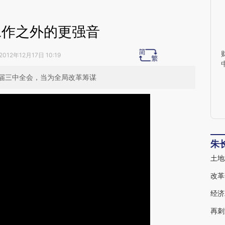
工作之外的更强音
2012年12月17日 10:19
届三中全会，当为全局改革筹谋
朱
土地
改革
经济
再刺