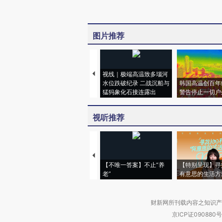
图片推荐
视线｜极端高温致多瑙河
水位跌破纪录 二战沉船与
韩国高温创百年
猛犸象化石接连露出
警告停止一切户
视听推荐
【不唯一答案】不止“养
【特别呈现】寻
老”
有意思的生活方
财新网所刊载内容之知识产
京ICP证090880号