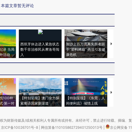
本篇文章暂无评论
西班牙休达进入紧急状态
加沙上百万流离失所者困
视线｜HYR
纪录 当局
数千非法移民从摩洛哥闯
于“塑料烤箱” 高温引发健
术：是什么
外活动
入
康危机
心“花钱找虐
【推广】走
找100种
【特别呈现】澳门全力探
【特别呈现】《东莞，人
会，让数智科
式·第一对
索葡语国家新渠道
间便利店》倾情上线
业
权为财新传媒及/或相关权利人专属所有或持有。未经许可，禁止进行转载、摘编、
京ICP备10026701号-8
|
网信算备110105862729401250013号
|
京公网安备 11