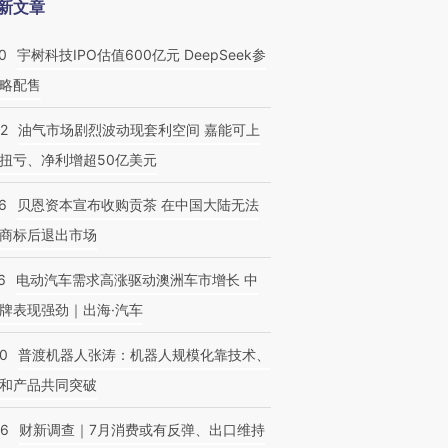
新文章
0
宇树科技IPO估值600亿元 DeepSeek参
略配售
22
油气市场剧烈波动现套利空间 嘉能可上
扭亏、净利增超50亿美元
6
贝恩资本宣布收购贡茶 在中国大陆无法
商标后退出市场
6
电动汽车需求高涨驱动澳洲车市增长 中
牌表现强劲｜出海·汽车
00
普渡机器人张涛：机器人规模化靠技术、
和产品共同突破
56
财新调查｜7月消费或有反弹、出口维持