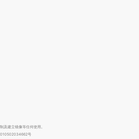
OX的吸金
马航飞行员跨国走私7万
视线｜被称为“蟑螂”的印
让中产们甘
粒摇头丸 尿检体内含3种
度Z世代 用街头抗争将教
秘鲁纳斯
”？
毒品
育部长拱下台
13人遇难
进第四届链博
【商旅对话】华住集团
技“链”接产
【特别呈现】寻找100种
CFO：不靠规模取胜，华
【特别呈
有意思的生活方式·第三对
住三大增长引擎是什么？
有意思的
复制及建立镜像等任何使用。
010502034662号