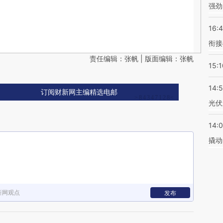
强劲
16:
衔接
责任编辑：张帆 | 版面编辑：张帆
15:1
14:
订阅财新网主编精选电邮
光伏
14:
撬动
新网观点
发布