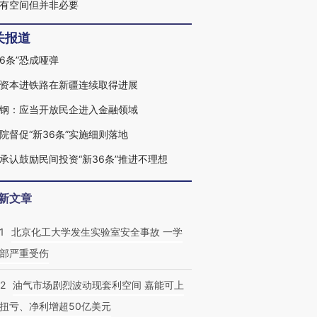
有空间但并非必要
关报道
36条”恐成哑弹
资本进铁路在新疆连续取得进展
钢：应当开放民企进入金融领域
院督促“新36条”实施细则落地
承认鼓励民间投资“新36条”推进不理想
新文章
1
北京化工大学发生实验室安全事故 一学
部严重受伤
22
油气市场剧烈波动现套利空间 嘉能可上
扭亏、净利增超50亿美元