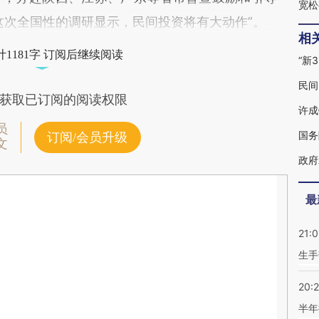
宽松
这次全国性的调研显示，民间投资将有大动作”。
相
1181字 订阅后继续阅读
“新
民间
获取已订阅的阅读权限
许成
员
国务
订阅/会员升级
文
政府
最
21:0
生手
20:
半年