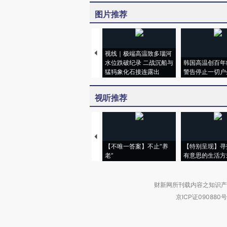
图片推荐
视线｜极端高温致多瑙河
水位跌破纪录 二战沉船与
韩国高温创百年
猛犸象化石接连露出
警告停止一切户
视听推荐
【不唯一答案】不止“养
【特别呈现】寻
老”
有意思的生活方
财新网所刊载内容之知识产
京ICP证090880号