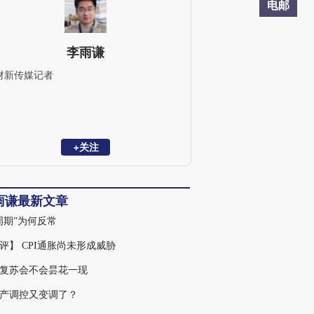
电邮
李雨谦
财新传媒记者
+关注
雨谦最新文章
周期”为何反常
评】 CPI通胀尚未形成威胁
复苏会不会昙花一现
产调控又变调了？