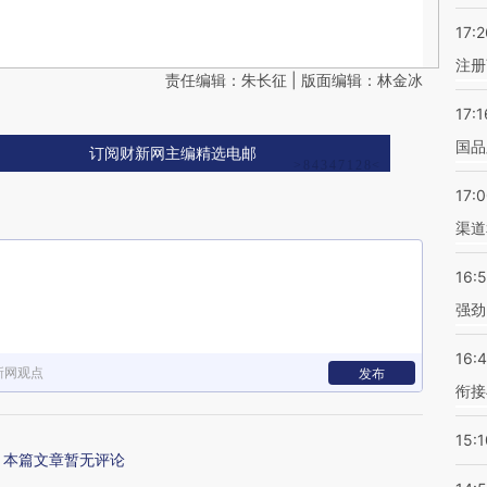
17:2
注册
责任编辑：朱长征 | 版面编辑：林金冰
17:1
国品
订阅财新网主编精选电邮
17:
渠道
16:
强劲
16:
新网观点
发布
衔接
15:1
本篇文章暂无评论