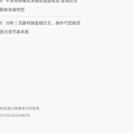
59
中东局势催化东南亚能源焦虑 多国出台
新政加速转型
05
分析｜贝森特操盘稳日元，操作巧思能否
OX的吸金
美日货币基本面
马航飞行员跨国走私7万
视线｜被称为“蟑螂”的印
让中产们甘
粒摇头丸 尿检体内含3种
度Z世代 用街头抗争将教
秘鲁纳斯
”？
毒品
育部长拱下台
13人遇难
进第四届链博
【商旅对话】华住集团
技“链”接产
【特别呈现】寻找100种
CFO：不靠规模取胜，华
【特别呈
有意思的生活方式·第三对
住三大增长引擎是什么？
有意思的
复制及建立镜像等任何使用。
010502034662号