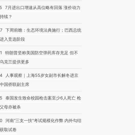
5
7月进出口增速从高位略有回落 涨价动力
持续？
07
下周前瞻：生态环境法典施行；巴西总统
进入竞选阶段
1
特朗普坚称美国防空弹药库存充足 但不
乌克兰提供更多
24
人事观察｜上海55岁女副市长解冬进京
中国侨联副主席
45
泰国发生致命校园枪击案至少6人死亡 枪
父母亦被杀
40
河南“三支一扶”考试规模化作弊 内外勾结
获取试卷