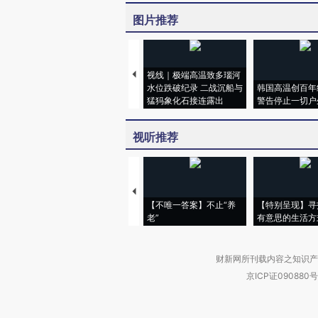
图片推荐
视线｜极端高温致多瑙河
水位跌破纪录 二战沉船与
韩国高温创百年
猛犸象化石接连露出
警告停止一切户
视听推荐
【不唯一答案】不止“养
【特别呈现】寻
老”
有意思的生活方
财新网所刊载内容之知识产
京ICP证090880号