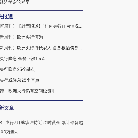
经济学定论尚早
关报道
【财新周刊】【封面报道】“任何央行任何情况下都不拥有无限火力”
专访欧洲央行前行长特里谢
新周刊】欧洲央行何为
【财新周刊】欧洲央行行长易人 首务根治债务危机
央行降息 金价上涨1.5%
央行降息25个基点
央行或降息25个基点
德：欧洲央行仍有空间松货币
新文章
8
央行7月继续增持近20吨黄金 累计储备超
600万盎司