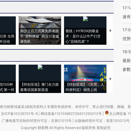
17:1
速有
17:
加沙上百万流离失所者困
视线｜HYROX的吸金
马航飞行员
纪录 当局
于“塑料烤箱” 高温引发健
术：是什么让中产们甘
粒摇头丸 尿
优势
外活动
康危机
心“花钱找虐”？
毒品
16:
最新
参数
【推广】走
找100种
【特别呈现】澳门全力探
【特别呈现】《东莞，人
会，让数智科
式·第一对
索葡语国家新渠道
间便利店》倾情上线
业
权为财新传媒及/或相关权利人专属所有或持有。未经许可，禁止进行转载、摘编、
京ICP备10026701号-8
|
网信算备110105862729401250013号
|
京公网安备 11
广播电视节目制作经营许可证：京第01015号
|
出版物经营许可证：第直100013号
Copyright 财新网 All Rights Reserved 版权所有 复制必究