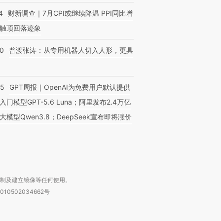
4
财新调查｜7月CPI或继续降温 PPI同比增
触顶回落迹象
00
普渡张涛：从专用机器人切入人形，更具
跨国走私7万
视线｜被称为“蟑螂”的印
视线｜“入侵”还是“人道危
检体内含3种
度Z世代 用街头抗争将教
机”？难民潮撕裂西班牙
秘鲁纳斯
育部长拱下台
飞地休达
13人遇难
55
GPT周报｜OpenAI为免费用户默认提供
入门模型GPT-5.6 Luna；阿里发布2.4万亿
大模型Qwen3.8；DeepSeek宣布即将涨价
进第四届链博
【商旅对话】华住集团
技“链”接产
【特别呈现】寻找100种
CFO：不靠规模取胜，华
【特别呈
有意思的生活方式·第三对
住三大增长引擎是什么？
有意思的
复制及建立镜像等任何使用。
010502034662号