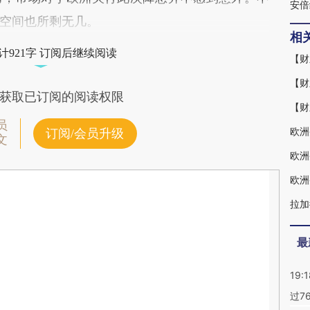
安倍
空间也所剩无几。
相
计921字 订阅后继续阅读
——
【财
获取已订阅的阅读权限
员
欧洲
订阅/会员升级
文
欧洲
欧洲
拉加
最
19:1
过7