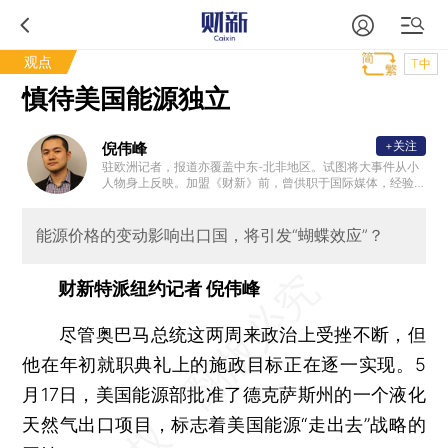
观点
T中
慎待美国能源独立
+关注
倪伟峰
驻欧洲记者，报道亦覆盖中东-北非地区。试图将大事件从小
人物身上反映。加盟《财新》前，曾供职于国际媒体，经验
包括广播、电视和摄影。毕业于英国牛津大学，科学硕士学
位，中国-牛津学者（China-Oxford Scholar）。
能源价格的变动影响出口国，将引发“蝴蝶效应”？
财新特派纽约记者 倪伟峰
尽管奥巴马总统这两周来政治上受挫不断，但
他在年初就职典礼上的施政目标正在逐一实现。5
月17日，美国能源部批准了德克萨斯州的一个液化
天然气出口项目，标志着美国能源“走出去”战略的