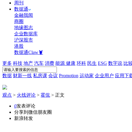
周刊
数据通
金融我闻
商圈
地缘图志
企业数据库
沪深股市
港股
数据通Claw🦞
更多
科技
地产
汽车
消费
能源
健康
环科
民生
ESG
数字说
比
数据
财新一线
私房课
会议
Promotion
运动家
企业用户
应用下
观点
>
火线评论
>
霍侃
>
正文
0
发表评论
分享到微信朋友圈
新浪转发