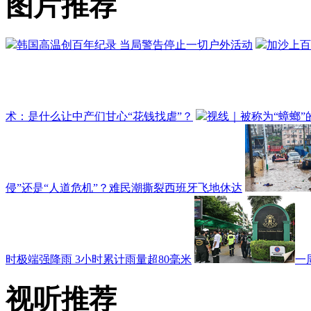
图片推荐
韩国高温创百年纪录 当局警告停止一切户外活动
加沙上百
术：是什么让中产们甘心“花钱找虐”？
视线｜被称为“蟑螂”
侵”还是“人道危机”？难民潮撕裂西班牙飞地休达
时极端强降雨 3小时累计雨量超80毫米
一
视听推荐