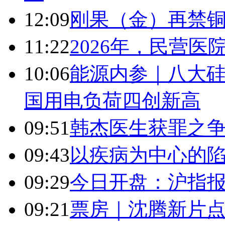
12:09
刚果（金）再禁
11:22
2026年，民营
10:06
能源内参｜八大硅
国用电负荷四创新高
09:51
韩杰医生获罪之
09:43
以疾病为中心的
09:29
今日开盘：沪指报394
09:21
票房｜沈腾新片点