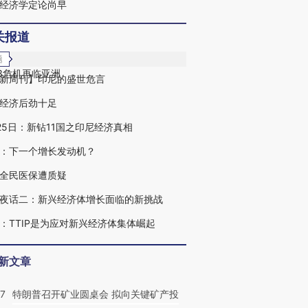
经济学定论尚早
关报道
题
13危机再临亚洲
新周刊】印尼的盛世危言
经济后劲十足
25日：新钻11国之印尼经济真相
：下一个增长发动机？
全民医保遭质疑
夜话二：新兴经济体增长面临的新挑战
：TTIP是为应对新兴经济体集体崛起
新文章
57
特朗普召开矿业圆桌会 拟向关键矿产投