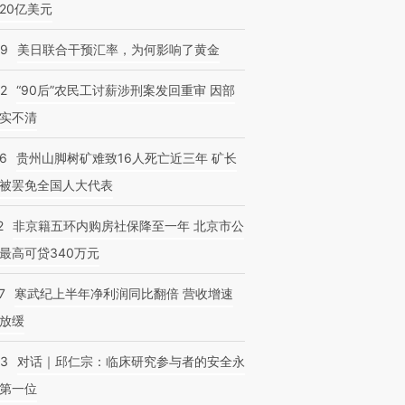
20亿美元
09
美日联合干预汇率，为何影响了黄金
32
“90后”农民工讨薪涉刑案发回重审 因部
实不清
36
贵州山脚树矿难致16人死亡近三年 矿长
被罢免全国人大代表
2
非京籍五环内购房社保降至一年 北京市公
最高可贷340万元
7
寒武纪上半年净利润同比翻倍 营收增速
放缓
53
对话｜邱仁宗：临床研究参与者的安全永
第一位