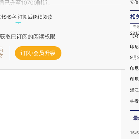
已升至10700附近。
安倍
相
计949字 订阅后继续阅读
专
20
【财
获取已订阅的阅读权限
印尼
员
订阅/会员升级
文
9月
印尼
印尼
浦江
学者
最
15: