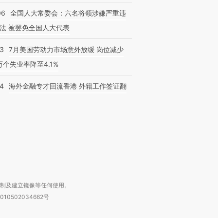
06
全国人大常委会：六名将领涉嫌严重违
法 被罢免全国人大代表
43
7月美国劳动力市场意外放缓 岗位减少
跨国走私7万
视线｜被称为“蟑螂”的印
视线｜“入侵”还是“人道危
3万个失业率降至4.1%
检体内含3种
度Z世代 用街头抗争将教
机”？难民潮撕裂西班牙
秘鲁纳斯
育部长拱下台
飞地休达
13人遇难
14
海外金融专才回流香港 外籍工作签证翻
进第四届链博
【商旅对话】华住集团
技“链”接产
【特别呈现】寻找100种
CFO：不靠规模取胜，华
【特别呈
有意思的生活方式·第三对
住三大增长引擎是什么？
有意思的
复制及建立镜像等任何使用。
010502034662号