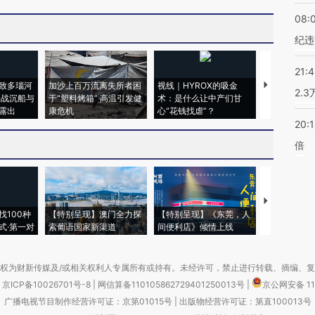
08:
纪违
21:
致多瑙河
加沙上百万流离失所者困
视线｜HYROX的吸金
马航飞行员
2.
二战沉船与
于“塑料烤箱” 高温引发健
术：是什么让中产们甘
粒摇头丸 尿
露出
康危机
心“花钱找虐”？
毒品
20:
倍
【推广】走
找100种
【特别呈现】澳门全力探
【特别呈现】《东莞，人
会，让数智科
式·第一对
索葡语国家新渠道
间便利店》倾情上线
业
权为财新传媒及/或相关权利人专属所有或持有。未经许可，禁止进行转载、摘编、
京ICP备10026701号-8
|
网信算备110105862729401250013号
|
京公网安备 11
广播电视节目制作经营许可证：京第01015号
|
出版物经营许可证：第直100013号