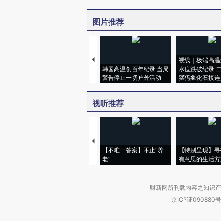
图片推荐
视线｜极端高温
韩国高温创百年纪录 当局
水位跌破纪录 
警告停止一切户外活动
猛犸象化石接连
视听推荐
【不唯一答案】不止“养
【特别呈现】寻
老”
有意思的生活方
财新网所刊载内容之知识产
京ICP证090880号