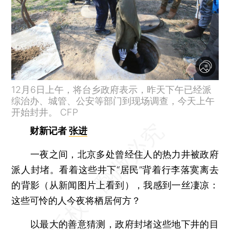
12月6日上午，将台乡政府表示，昨天下午已经派
综治办、城管、公安等部门到现场调查，今天上午
开始封井。 CFP
财新记者
张进
一夜之间，北京多处曾经住人的热力井被政府
派人封堵。看着这些井下“居民”背着行李落寞离去
的背影（从新闻图片上看到），我感到一丝凄凉：
这些可怜的人今夜将栖居何方？
以最大的善意猜测，政府封堵这些地下井的目