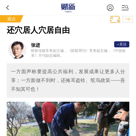
观点
T中
还穴居人穴居自由
+关注
张进
财新传媒常务副主编，《财新周刊》常务副主编，《中国改
革》月刊副总编辑。
一方面声称要提高公共福利，发展成果让更多人分
享；一方面做不到时，还掩耳盗铃、鸵鸟政策——吾
不知其可也！