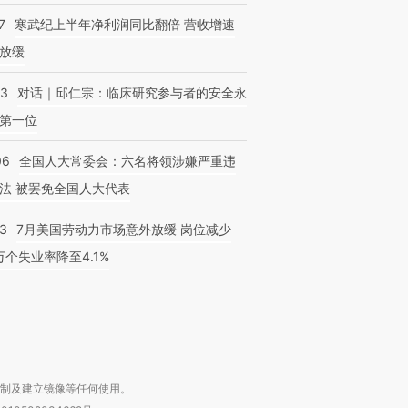
7
寒武纪上半年净利润同比翻倍 营收增速
放缓
53
对话｜邱仁宗：临床研究参与者的安全永
第一位
跨国走私7万
视线｜被称为“蟑螂”的印
视线｜“入侵”还是“人道危
06
全国人大常委会：六名将领涉嫌严重违
检体内含3种
度Z世代 用街头抗争将教
机”？难民潮撕裂西班牙
秘鲁纳斯
育部长拱下台
飞地休达
13人遇难
法 被罢免全国人大代表
43
7月美国劳动力市场意外放缓 岗位减少
3万个失业率降至4.1%
进第四届链博
【商旅对话】华住集团
技“链”接产
【特别呈现】寻找100种
CFO：不靠规模取胜，华
【特别呈
有意思的生活方式·第三对
住三大增长引擎是什么？
有意思的
复制及建立镜像等任何使用。