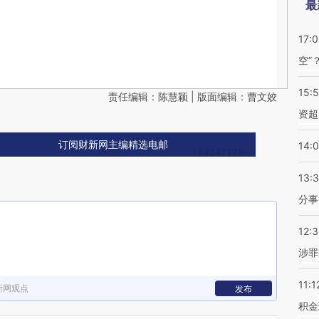
最
17:
空”
15:
责任编辑：陈慧颖 | 版面编辑：曹文姣
资超
订阅财新网主编精选电邮
14:
13:
分事
12:
涉罪
11:1
新网观点
发布
积金