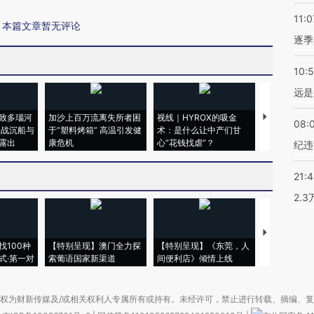
11:0
本篇文章暂无评论
逐季
10:
远是
致多瑙河
加沙上百万流离失所者困
视线｜HYROX的吸金
马航飞行员
08:
二战沉船与
于“塑料烤箱” 高温引发健
术：是什么让中产们甘
粒摇头丸 尿
露出
康危机
心“花钱找虐”？
毒品
纪违
21:
2.
【推广】走
找100种
【特别呈现】澳门全力探
【特别呈现】《东莞，人
会，让数智科
式·第一对
索葡语国家新渠道
间便利店》倾情上线
业
权为财新传媒及/或相关权利人专属所有或持有。未经许可，禁止进行转载、摘编、