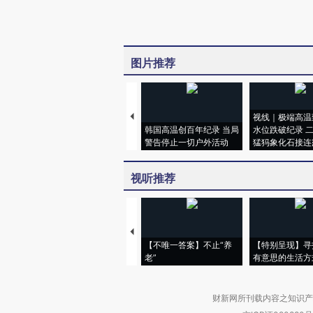
图片推荐
视线｜极端高温
韩国高温创百年纪录 当局
水位跌破纪录 
警告停止一切户外活动
猛犸象化石接连
视听推荐
【不唯一答案】不止“养
【特别呈现】寻
老”
有意思的生活方
财新网所刊载内容之知识产