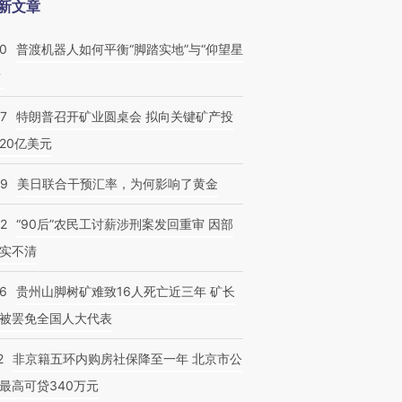
新文章
00
普渡机器人如何平衡“脚踏实地”与“仰望星
？
57
特朗普召开矿业圆桌会 拟向关键矿产投
20亿美元
09
美日联合干预汇率，为何影响了黄金
32
“90后”农民工讨薪涉刑案发回重审 因部
实不清
36
贵州山脚树矿难致16人死亡近三年 矿长
被罢免全国人大代表
2
非京籍五环内购房社保降至一年 北京市公
最高可贷340万元