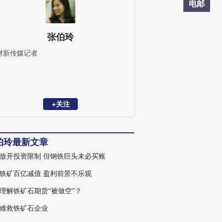
电邮
张伯玲
财新传媒记者
+关注
伯玲最新文章
放开投资限制 但钢铁巨头未必买账
铁矿百亿减值 盈利前景不乐观
理解铁矿石期货“被做空”？
难救铁矿石企业