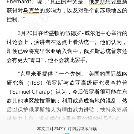
Eberhardt）说，“真正的冲突是，
俄罗斯
想要重新
获得对
乌克兰
的影响力，以及对整个前苏联地区的
控制。”
3月20日在华盛顿的伍德罗•威尔逊中心举行的
讨论会上，演讲者在这点上看法统一。他们认为，
即便已经将克里米亚纳入囊中，俄罗斯总统普京还
会有更大“胃口”，他不会就此罢手。
“克里米亚提供了一个先例。”美国的国际战略
研究所（IISS）俄罗斯与欧亚高级研究员查拉普
（Samuel Charap）认为，今后俄罗斯很可能在东
欧其他地区故技重施：利用或造成当地的混乱，然
后以保护俄罗斯族人为理由武力进驻，扶持亲莫斯
科势力上台，发动类似克里米亚公投的分裂行动。
本文共计2347字 订阅后继续阅读