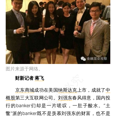
图片来源于网络。
财新记者
蒋飞
京东商城
成功在美国
纳斯达克
上市，成就了
中
概股
第三大互联网公司。
刘强东
春风得意，国内投
行的banker们却是一片嗟叹，一肚子酸水。“土
鳖”派的banker既不是羡慕刘强东的财富，也不是