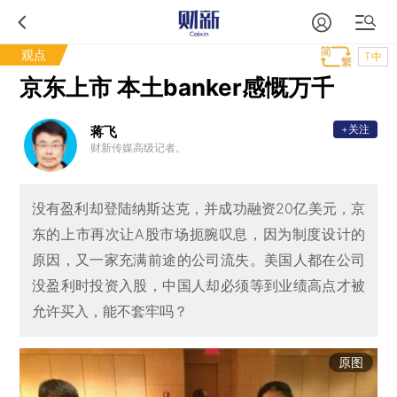
观点
T中
京东上市 本土banker感慨万千
+关注
蒋飞
财新传媒高级记者。
没有盈利却登陆纳斯达克，并成功融资20亿美元，京
东的上市再次让A股市场扼腕叹息，因为制度设计的
原因，又一家充满前途的公司流失。美国人都在公司
没盈利时投资入股，中国人却必须等到业绩高点才被
允许买入，能不套牢吗？
原图