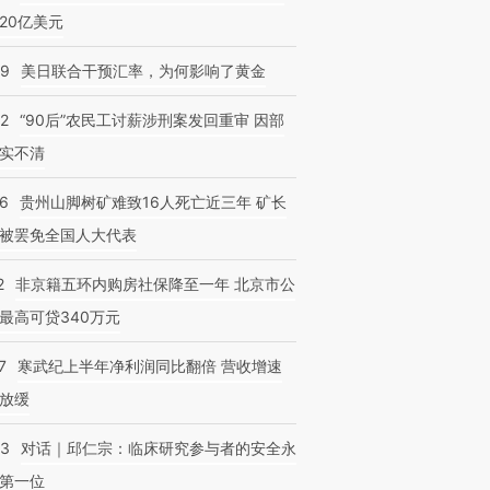
20亿美元
09
美日联合干预汇率，为何影响了黄金
32
“90后”农民工讨薪涉刑案发回重审 因部
实不清
36
贵州山脚树矿难致16人死亡近三年 矿长
被罢免全国人大代表
2
非京籍五环内购房社保降至一年 北京市公
最高可贷340万元
7
寒武纪上半年净利润同比翻倍 营收增速
放缓
53
对话｜邱仁宗：临床研究参与者的安全永
第一位