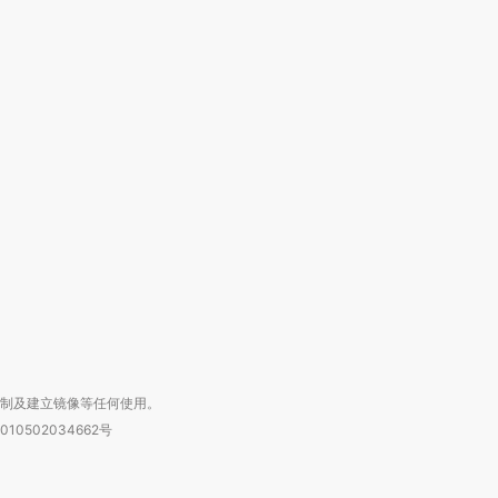
跨国走私7万
视线｜被称为“蟑螂”的印
视线｜“入侵”还是“人道危
检体内含3种
度Z世代 用街头抗争将教
机”？难民潮撕裂西班牙
秘鲁纳斯
育部长拱下台
飞地休达
13人遇难
进第四届链博
【商旅对话】华住集团
技“链”接产
【特别呈现】寻找100种
CFO：不靠规模取胜，华
【特别呈
有意思的生活方式·第三对
住三大增长引擎是什么？
有意思的
复制及建立镜像等任何使用。
010502034662号