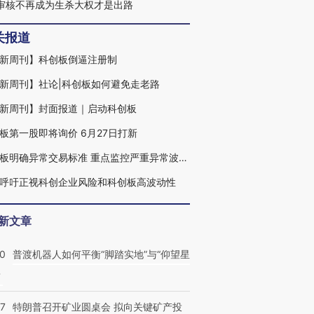
O审核不再成为生杀大权才是出路
关报道
新周刊】科创板倒逼注册制
新周刊】社论|科创板如何避免走老路
新周刊】封面报道｜启动科创板
板第一股即将询价 6月27日打新
科创板明确异常交易标准 重点监控严重异常波动股票
呼吁正视科创企业风险和科创板高波动性
新文章
00
普渡机器人如何平衡“脚踏实地”与“仰望星
？
57
特朗普召开矿业圆桌会 拟向关键矿产投