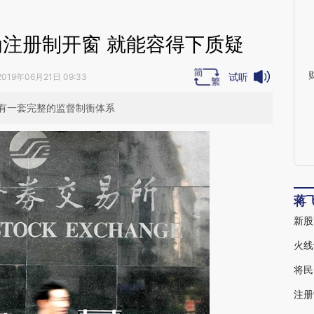
为注册制开窗 就能容得下质疑
试听
2019年06月21日 09:33
有一套完整的监督制衡体系
蒋
火线
将民
注册