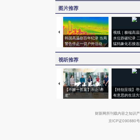
图片推荐
视线｜极端高温
韩国高温创百年纪录 当局
水位跌破纪录 
警告停止一切户外活动
猛犸象化石接连
视听推荐
【不唯一答案】不止“养
【特别呈现】寻
老”
有意思的生活方
财新网所刊载内容之知识产
京ICP证090880号