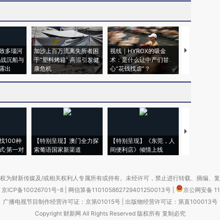
致多瑙河
加沙上百万流离失所者困
视线｜HYROX的吸金
马航飞行员
二战沉船与
于“塑料烤箱” 高温引发健
术：是什么让中产们甘
粒摇头丸 尿
露出
康危机
心“花钱找虐”？
毒品
【推广】走
找100种
【特别呈现】澳门全力探
【特别呈现】《东莞，人
会，让数智科
式·第一对
索葡语国家新渠道
间便利店》倾情上线
业
权为财新传媒及/或相关权利人专属所有或持有。未经许可，禁止进行转载、摘编、
京ICP备10026701号-8
|
网信算备110105862729401250013号
|
京公网安备 11
广播电视节目制作经营许可证：京第01015号
|
出版物经营许可证：第直100013号
Copyright 财新网 All Rights Reserved 版权所有 复制必究