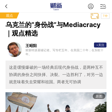
观点
T中
乌克兰的“身份战”与Mediacracy
｜观点精选
+关注
王昭阳
财新特派基辅记者。写专栏五年。在美国二十年；在东欧十
年。
这是缓慢爆破的一场经典后现代身份战，是两种互不
协调的身份之间抉择、决裂。一边胜利了，对另一边
就意味着失去荣耀和祖国。两者无可协调
原图