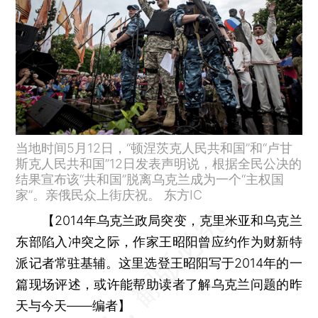
当地时间5月12日，“顿涅茨克人民共和国”和“卢甘
斯克人民共和国”12日发表声明说，根据全民公决的
结果宣布该“共和国”脱离乌克兰成为一个“主权国
家”。亲俄民众上街庆祝。 东方IC
【2014年乌克兰政局突变，克里米亚和乌克兰
东部陷入冲突之际，作家王昭阳曾应约作为财新特
派记者常驻基辅。这里选登王昭阳写于2014年的一
篇现场评述，或许能帮助读者了解乌克兰问题的昨
天与今天——编者】