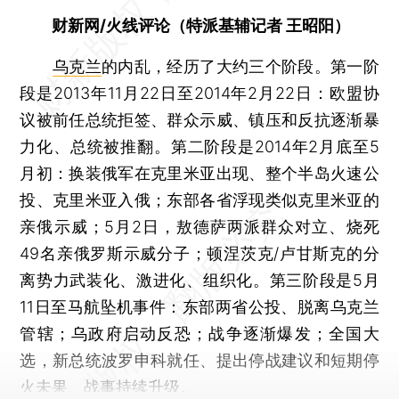
财新网/火线评论（特派基辅记者 王昭阳）
乌克兰
的内乱，经历了大约三个阶段。第一阶
段是2013年11月22日至2014年2月22日：欧盟协
议被前任总统拒签、群众示威、镇压和反抗逐渐暴
力化、总统被推翻。第二阶段是2014年2月底至5
月初：换装俄军在克里米亚出现、整个半岛火速公
投、克里米亚入俄；东部各省浮现类似克里米亚的
亲俄示威；5月2日，敖德萨两派群众对立、烧死
49名亲俄罗斯示威分子；顿涅茨克/卢甘斯克的分
离势力武装化、激进化、组织化。第三阶段是5月
11日至马航坠机事件：东部两省公投、脱离乌克兰
管辖；乌政府启动反恐；战争逐渐爆发；全国大
选，新总统波罗申科就任、提出停战建议和短期停
火未果、战事持续升级。