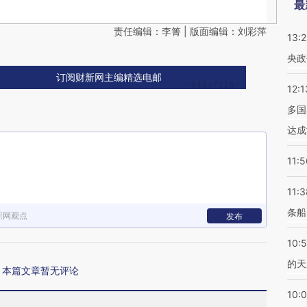
最
责任编辑：李箐 | 版面编辑：刘彩萍
13:
央政
订阅财新网主编精选电邮
12:1
多国
达成
11:5
11:3
条船
新网观点
发布
10:
的天
本篇文章暂无评论
10: