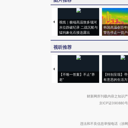
图片推荐
视线｜极端高温致多瑙河
水位跌破纪录 二战沉船与
韩国高温创百年
猛犸象化石接连露出
警告停止一切户
视听推荐
【不唯一答案】不止“养
【特别呈现】寻
老”
有意思的生活方
财新网所刊载内容之知识产
京ICP证090880号
违法和不良信息举报电话（涉网络暴力有