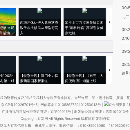
09:
元二
西班牙休达进入紧急状态
加沙上百万流离失所者困
视线｜HYR
纪录 当局
数千非法移民从摩洛哥闯
于“塑料烤箱” 高温引发健
术：是什么
09:
外活动
入
康危机
心“花钱找虐
0.1
09:
08:
【推广】走
速和
找100种
【特别呈现】澳门全力探
【特别呈现】《东莞，人
会，让数智科
式·第一对
索葡语国家新渠道
间便利店》倾情上线
业
权为财新传媒及/或相关权利人专属所有或持有。未经许可，禁止进行转载、摘编、
京ICP备10026701号-8
|
网信算备110105862729401250013号
|
京公网安备 11
广播电视节目制作经营许可证：京第01015号
|
出版物经营许可证：第直100013号
Copyright 财新网 All Rights Reserved 版权所有 复制必究
害信息举报、未成年人举报、谣言信息）：010-85905050 13195200605 举报邮