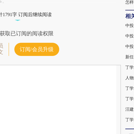
%。
怎样
1791字 订阅后继续阅读
相
中投
获取已订阅的阅读权限
中投
员
中投
订阅/会员升级
文
新任
丁学
丁学
丁学
汪建
丁学