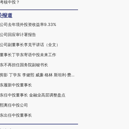
考核中投？
关报道
公司去年境外投资收益率9.33%
公司回应审计署报告
公司副董事长李克平讲话（全文）
董事长丁学东寄语中投未来工作
东不再担任国务院副秘书长
人物剪影 丁学东 李健熙 威廉·格林 斯坦利·费希尔
东履新中投董事长
东任中投董事长 金融业高层调整盘点
熙离任中投公司
东出任中投董事长