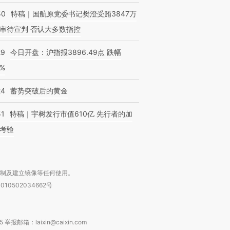
50
特稿｜国航原党委书记樊澄受贿3847万
审待宣判 否认大多数指控
OX的吸金
马航飞行员跨国走私7万
视线｜被称为“蟑螂”的印
让中产们甘
粒摇头丸 尿检体内含3种
度Z世代 用街头抗争将教
秘鲁纳斯
29
今日开盘：沪指报3896.49点 跌幅
”？
毒品
育部长拱下台
13人遇难
0%
24
蓄势突破后的黄金
51
特稿｜宇树发行市值610亿 先行者的加
进第四届链博
【商旅对话】华住集团
考验
技“链”接产
【特别呈现】寻找100种
CFO：不靠规模取胜，华
【特别呈
有意思的生活方式·第三对
住三大增长引擎是什么？
有意思的
复制及建立镜像等任何使用。
010502034662号
箱：laixin@caixin.com