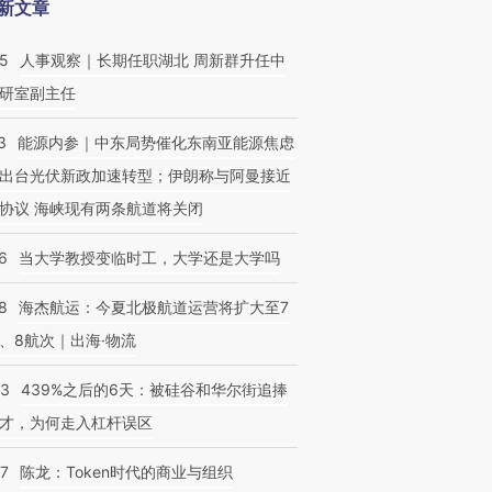
新文章
25
人事观察｜长期任职湖北 周新群升任中
研室副主任
3
能源内参｜中东局势催化东南亚能源焦虑
出台光伏新政加速转型；伊朗称与阿曼接近
协议 海峡现有两条航道将关闭
6
当大学教授变临时工，大学还是大学吗
8
海杰航运：今夏北极航道运营将扩大至7
、8航次｜出海·物流
53
439%之后的6天：被硅谷和华尔街追捧
才，为何走入杠杆误区
07
陈龙：Token时代的商业与组织