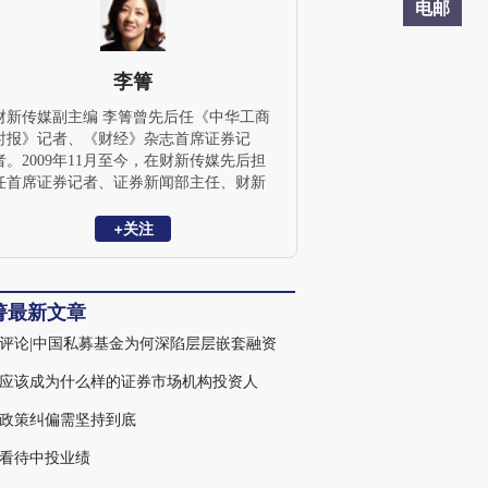
电邮
李箐
财新传媒副主编 李箐曾先后任《中华工商
时报》记者、《财经》杂志首席证券记
者。2009年11月至今，在财新传媒先后担
任首席证券记者、证券新闻部主任、财新
传媒副主编。 李箐长期关注于金融领域，
参与的报道包括《专访易会满》、《专访
+关注
易纲：详解金融市场五大关切》和《把脉
高温股市》等。李箐1994年毕业于四川大
学新闻系获学士学位，1998年毕业于中央
箐最新文章
财经大学投资系获经济学硕士学位，2007
年美国加州伯克利新闻学院访问学者，
评论|中国私募基金为何深陷层层嵌套融资
2017年美国北卡罗来纳大学访问学者。
应该成为什么样的证券市场机构投资人
政策纠偏需坚持到底
看待中投业绩