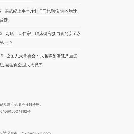
7
寒武纪上半年净利润同比翻倍 营收增速
放缓
跨国走私7万
视线｜被称为“蟑螂”的印
视线｜“入侵”还是“人道危
检体内含3种
度Z世代 用街头抗争将教
机”？难民潮撕裂西班牙
秘鲁纳斯
53
对话｜邱仁宗：临床研究参与者的安全永
育部长拱下台
飞地休达
13人遇难
第一位
06
全国人大常委会：六名将领涉嫌严重违
法 被罢免全国人大代表
进第四届链博
【商旅对话】华住集团
技“链”接产
【特别呈现】寻找100种
CFO：不靠规模取胜，华
【特别呈
有意思的生活方式·第三对
住三大增长引擎是什么？
有意思的
复制及建立镜像等任何使用。
010502034662号
箱：laixin@caixin.com