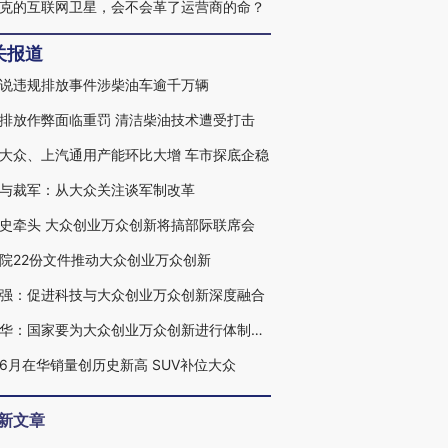
克的互联网卫星，会不会革了运营商的命？
关报道
说违规排放事件涉柴油车逾千万辆
排放作弊面临重罚 清洁柴油技术遭受打击
大众、上汽通用产能环比大增 车市探底企稳
与裁军：从大众关注谈军制改革
史牵头 大众创业万众创新将搞部际联席会
院22份文件推动大众创业万众创新
强：促进科技与大众创业万众创新深度融合
马蔚华：国家要为大众创业万众创新进行体制改革
6月在华销量创历史新高 SUV补位大众
新文章