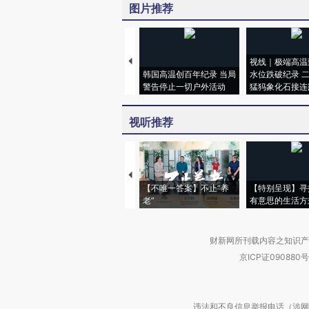
图片推荐
视线｜极端高温
韩国高温创百年纪录 当局
水位跌破纪录 
警告停止一切户外活动
猛犸象化石接连
视听推荐
【不唯一答案】不止“养
【特别呈现】寻
老”
有意思的生活方
财新网所刊载内容之知识产
京ICP证090880号
违法和不良信息举报电话（涉网络暴力有