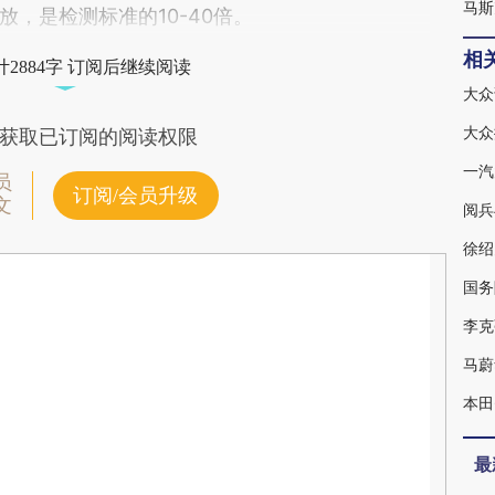
马斯
，是检测标准的10-40倍。
相
2884字 订阅后继续阅读
大众
大众
获取已订阅的阅读权限
一汽
员
订阅/会员升级
文
阅兵
徐绍
国务
李克
本田
最