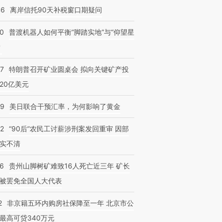
46
离岸信托90天补税窗口期疑问
00
普渡机器人如何平衡“脚踏实地”与“仰望星
？
57
特朗普召开矿业圆桌会 拟向关键矿产投
20亿美元
09
美日联合干预汇率，为何影响了黄金
32
“90后”农民工讨薪涉刑案发回重审 因部
实不清
36
贵州山脚树矿难致16人死亡近三年 矿长
被罢免全国人大代表
2
非京籍五环内购房社保降至一年 北京市公
最高可贷340万元