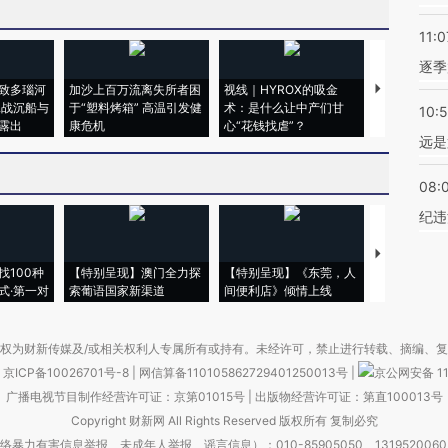
11:0
逐季
致多瑙河
加沙上百万流离失所者困
视线｜HYROX的吸金
马航飞行员
二战沉船与
于“塑料烤箱” 高温引发健
术：是什么让中产们甘
粒摇头丸 尿
10:
露出
康危机
心“花钱找虐”？
毒品
远是
08:
纪违
【推广】走
找100种
【特别呈现】澳门全力探
【特别呈现】《东莞，人
会，让数智科
式·第一对
索葡语国家新渠道
间便利店》倾情上线
业
权为财新传媒及/或相关权利人专属所有或持有。未经许可，禁止进行转载、摘编、
京ICP备10026701号-8
|
网信算备110105862729401250013号
|
京公网安备 11
广播电视节目制作经营许可证：京第01015号
|
出版物经营许可证：第直100013号
Copyright 财新网 All Rights Reserved 版权所有 复制必究
害信息举报、未成年人举报、谣言信息）：010-85905050 13195200605 举报邮