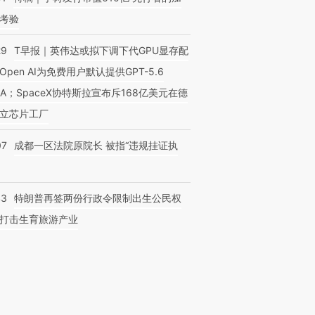
考验
29
T早报｜英伟达或拟下调下代GPU显存配
Open AI为免费用户默认提供GPT-5.6
NA；SpaceX协特斯拉宣布斥168亿美元在德
立芯片工厂
07
成都一区法院原院长 被指“违规挂证执
OX的吸金
马航飞行员跨国走私7万
视线｜被称为“蟑螂”的印
让中产们甘
粒摇头丸 尿检体内含3种
度Z世代 用街头抗争将教
秘鲁纳斯
”？
毒品
育部长拱下台
13人遇难
43
特朗普再签两份行政令限制出生公民权
打击生育旅游产业
进第四届链博
【商旅对话】华住集团
技“链”接产
【特别呈现】寻找100种
CFO：不靠规模取胜，华
【特别呈
有意思的生活方式·第三对
住三大增长引擎是什么？
有意思的