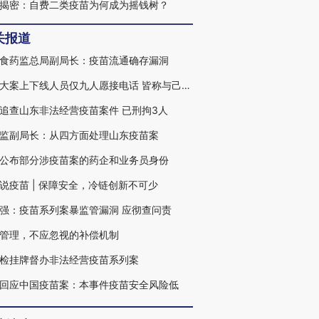
揭密：自费二类疫苗为何成为摇钱树？
关报道
食药监总局副局长：疫苗流通确存漏洞
疫苗大案上下线人员仅九人愿接电话 皆称与己无关
追查山东非法经营疫苗案件 已刑拘3人
监副局长：从四方面处理山东疫苗案
公布部分涉疫苗案的药企和业务员身份
说疫苗 | 保障安全，冷链创新不可少
强：疫苗系列案暴监管漏洞 应彻查问责
管理，不应忽视的补偿机制
检挂牌督办非法经营疫苗系列案
回应中国疫苗案：本事件疫苗安全风险低