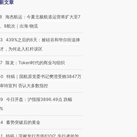
新文章
8
海杰航运：今夏北极航道运营将扩大至7
、8航次｜出海·物流
53
439%之后的6天：被硅谷和华尔街追捧
才，为何走入杠杆误区
07
陈龙：Token时代的商业与组织
50
特稿｜国航原党委书记樊澄受贿3847万
审待宣判 否认大多数指控
29
今日开盘：沪指报3896.49点 跌幅
0%
24
蓄势突破后的黄金
51
特稿｜宇树发行市值610亿 先行者的加