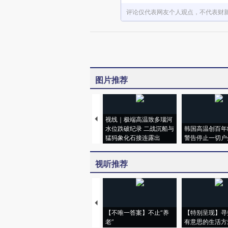
评论仅代表网友个人观点，不代表财
图片推荐
视线｜极端高温致多瑙河
水位跌破纪录 二战沉船与
韩国高温创百年
猛犸象化石接连露出
警告停止一切户
视听推荐
【不唯一答案】不止“养
【特别呈现】寻
老”
有意思的生活方