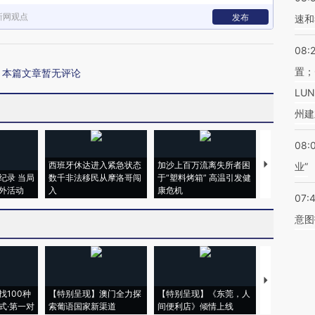
新网观点
发布
速和
08:
置；
本篇文章暂无评论
LU
州建
08:
西班牙休达进入紧急状态
加沙上百万流离失所者困
视线｜HYR
业”
纪录 当局
数千非法移民从摩洛哥闯
于“塑料烤箱” 高温引发健
术：是什么
外活动
入
康危机
心“花钱找虐
07:
意图
【推广】走
找100种
【特别呈现】澳门全力探
【特别呈现】《东莞，人
会，让数智科
式·第一对
索葡语国家新渠道
间便利店》倾情上线
业