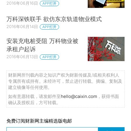
2016年06月16日
APP打开
万科深铁联手 欲仿东京轨道物业模式
2016年06月14日
APP打开
安装充电桩受阻 万科物业被
承租户起诉
2016年06月13日
APP打开
财新网所刊载内容之知识产权为财新传媒及/或相关权利人
专属所有或持有。未经许可，禁止进行转载、摘编、复制及
建立镜像等任何使用。
如有意愿转载，请发邮件至
hello@caixin.com
，获得书面
确认及授权后，方可转载。
免费订阅财新网主编精选版电邮