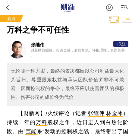
观点
T中
万科之争不可任性
+关注
张继伟
财新网总编辑。报道金融，兼顾其他。怀抱理性，直面荒谬
。
无论哪一种方案，最终的表决都应以公司利益最大化
为旨归。尊重股东权益与承认团队价值并非不可兼
容，因而控制权的争夺，最终不应以伤害团队的积极
性、伤害公司的成长性为代价
【财新网】/火线评论（记者
张继伟
林金冰
）
持续一年的
万科
股权之争，近日进入到白热化阶
段。由“
宝能
系”发动的控制权之战，最终带出了国