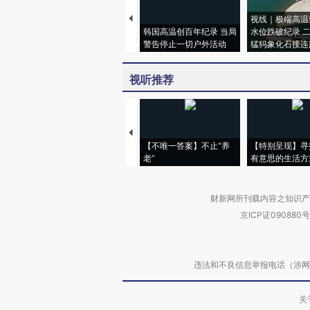
视线｜极端高温
韩国高温创百年纪录 当局
水位跌破纪录 
警告停止一切户外活动
猛犸象化石接连
视听推荐
【不唯一答案】不止“养
【特别呈现】寻
老”
有意思的生活方
财新网所刊载内容之知识产
京ICP证090880号
违法和不良信息举报电话（涉网络暴力有
关