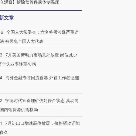
立观察】拆除监管俘获体制温床
新文章
06
全国人大常委会：六名将领涉嫌严重违
法 被罢免全国人大代表
43
7月美国劳动力市场意外放缓 岗位减少
3万个失业率降至4.1%
14
海外金融专才回流香港 外籍工作签证翻
2
宁德时代宜春锂矿仍处停产状态 其动向
国内锂资源供需格局
1
7月进出口增速高位放缓，价格驱动还能
多久