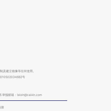
跨国走私7万
视线｜被称为“蟑螂”的印
视线｜“入侵”还是“人道危
检体内含3种
度Z世代 用街头抗争将教
机”？难民潮撕裂西班牙
秘鲁纳斯
育部长拱下台
飞地休达
13人遇难
进第四届链博
【商旅对话】华住集团
技“链”接产
【特别呈现】寻找100种
CFO：不靠规模取胜，华
【特别呈
有意思的生活方式·第三对
住三大增长引擎是什么？
有意思的
复制及建立镜像等任何使用。
010502034662号
箱：laixin@caixin.com
链接