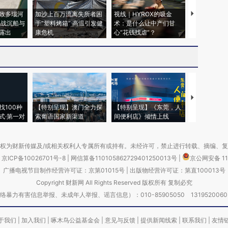
致多瑙河
加沙上百万流离失所者困
视线｜HYROX的吸金
马航飞行员
二战沉船与
于“塑料烤箱” 高温引发健
术：是什么让中产们甘
粒摇头丸 尿
露出
康危机
心“花钱找虐”？
毒品
【推广】走
找100种
【特别呈现】澳门全力探
【特别呈现】《东莞，人
会，让数智科
式·第一对
索葡语国家新渠道
间便利店》倾情上线
业
权为财新传媒及/或相关权利人专属所有或持有。未经许可，禁止进行转载、摘编、
京ICP备10026701号-8
|
网信算备110105862729401250013号
|
京公网安备 11
广播电视节目制作经营许可证：京第01015号
|
出版物经营许可证：第直100013号
Copyright 财新网 All Rights Reserved 版权所有 复制必究
害信息举报、未成年人举报、谣言信息）：010-85905050 13195200605 举报邮
于我们
|
加入我们
|
啄木鸟公益基金会
|
意见与反馈
|
提供新闻线索
|
联系我们
|
友情