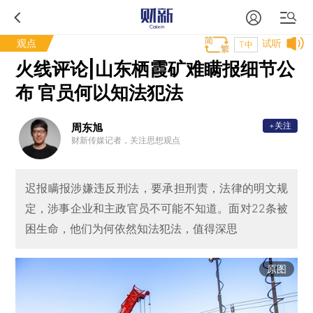
观点
试听
T中
火线评论|山东栖霞矿难瞒报细节公
布 官员何以知法犯法
+关注
周东旭
财新传媒记者，关注思想观点
迟报瞒报涉嫌违反刑法，要承担刑责，法律的明文规
定，涉事企业和主政官员不可能不知道。面对22条被
困生命，他们为何依然知法犯法，值得深思
原图