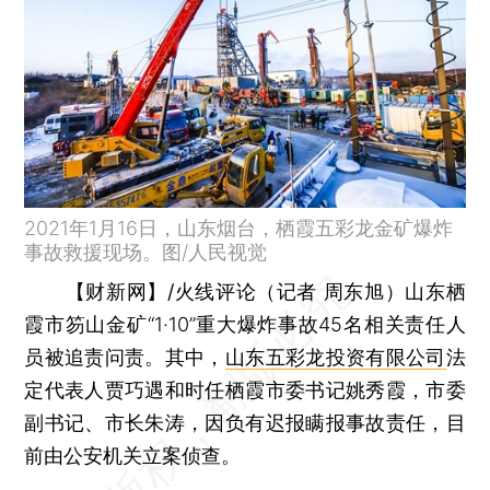
2021年1月16日，山东烟台，栖霞五彩龙金矿爆炸
事故救援现场。图/人民视觉
【财新网】/火线评论（记者 周东旭）
山东栖
霞市笏山金矿“1·10”重大爆炸事故45名相关责任人
员被追责问责。其中，
山东五彩龙投资有限公司
法
定代表人贾巧遇和时任栖霞市委书记姚秀霞，市委
副书记、市长朱涛，因负有迟报瞒报事故责任，目
前由公安机关立案侦查。