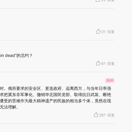
21
·
回复
n dead”的北约？
67
·
回复
热评
对。俄所要求的安全区、更迭政府、远离西方，与当年日帝强
求把冀东非军事化、撤销华北国民党部、取缔抗日武装、断绝
遭受的苦难作为最大精神遗产的民族的相当多个体，竟然在现
无法理解。
267
·
回复