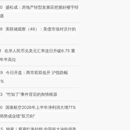
50
盛松成：房地产转型发展应把握好楼宇经
遇
39
美联储观察（46）：美债市场对沃什的
1
在岸人民币兑美元汇率连日升破6.75 重
年半高位
29
今日开盘：两市双双低开 沪指跌幅
6%
13
“竹知了”事件背后的舆情根源
10
国泰航空2026年上半年净利润大增71%
局势成业绩“双刃剑”
45
独家｜规避红海封锁 中国超大油轮停靠