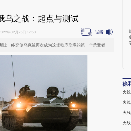
俄乌之战：起点与测试
试听
2022年02月25日 12:50
撕扯，终究使乌克兰再次成为这场秩序崩塌的第一个承受者
徐
火线
火线