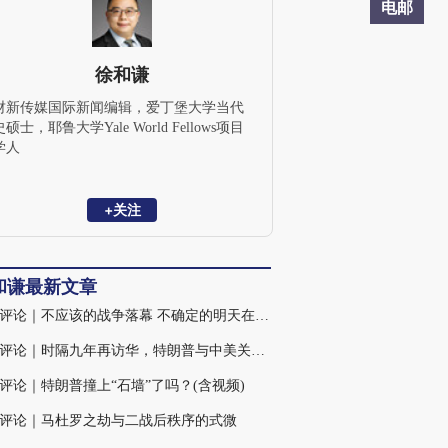
电邮
徐和谦
财新传媒国际新闻编辑，爱丁堡大学当代
史硕士，耶鲁大学Yale World Fellows项目
学人
+关注
和谦最新文章
火线评论｜不应该的战争落幕 不确定的明天在中东到来
火线评论｜时隔九年再访华，特朗普与中美关系之变(含视频)
评论｜特朗普撞上“石墙”了吗？(含视频)
评论｜马杜罗之劫与二战后秩序的式微