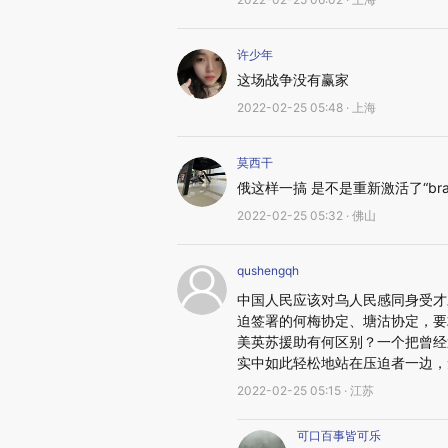
许少年
这场战争没有赢家
2022-02-25 05:48 · 上海
莫西干
俄这样一搞 是不是重新激活了“brai
2022-02-25 05:32 · 佛山
qushengqh
中国人民应该对乌人民感同身受才
迫签署的何梅协定、塘沽协定，要
美英苏援助有何区别？一个把曾经
实中如此轻松地站在压迫者一边，
2022-02-25 05:15 · 江苏
可口百事皆可乐