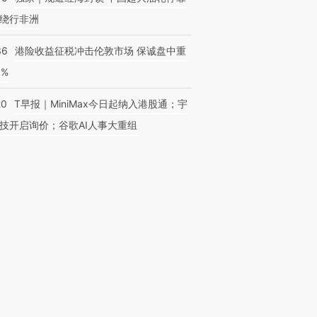
绕行非洲
36
港险收益征税冲击伦敦市场 保诚盘中重
3%
20
T早报｜MiniMax今日起纳入港股通；宇
技开启询价；谷歌AI人事大重组