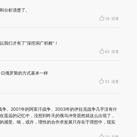
和分析清楚了。
28
·
回复
以我们才有了“深挖洞广积粮”！
62
·
回复
今日俄罗斯的方式基本一样
32
·
回复
战争、2001年的阿富汗战争、2003年的伊拉克战争几乎没有什
在遥远的记忆中，没想到昨天的俄乌冲突居然就这么出现了，
的感受。唉，或许，理性的合作求发展只存在于理想中，现实
23
·
回复