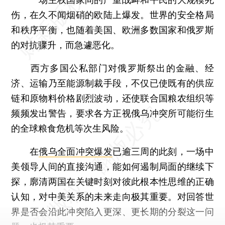
伤，在久不闻烟硝的欧陆上爆发。世界的安全格局
和秩序平衡，也随着美国、欧洲多数国家和俄罗斯
的对抗骤升，而急遽恶化。
西方多国公私部门对俄罗斯祭出的金融、经
济、运输乃至能源制裁手段，不仅已使既有的供应
链和原物料价格剧烈波动，还使联合国粮农组织等
频频发出警告，要求各方正视俄乌冲突所可能衍生
的全球粮食危机等次生风险。
在
俄乌全面冲突爆发
已逾三周的此刻，一场中
美领导人间的直接沟通，能如何遏制局面的继续下
探，廓清两国在关键时刻对彼此根本性思维的正确
认知，对中美关系的未来走向极其重要。对回答世
界是否会沿此冲突陷入更深、更长期的分裂这一问