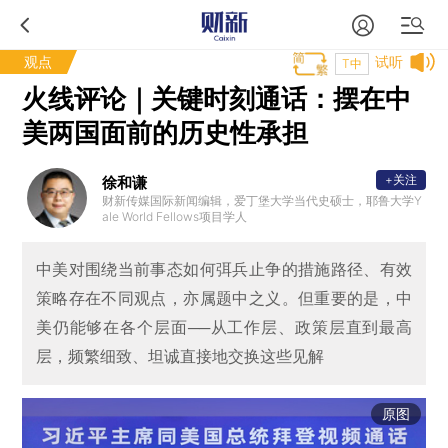
观点
试听
T中
火线评论｜关键时刻通话：摆在中
美两国面前的历史性承担
+关注
徐和谦
财新传媒国际新闻编辑，爱丁堡大学当代史硕士，耶鲁大学Y
ale World Fellows项目学人
中美对围绕当前事态如何弭兵止争的措施路径、有效
策略存在不同观点，亦属题中之义。但重要的是，中
美仍能够在各个层面──从工作层、政策层直到最高
层，频繁细致、坦诚直接地交换这些见解
原图