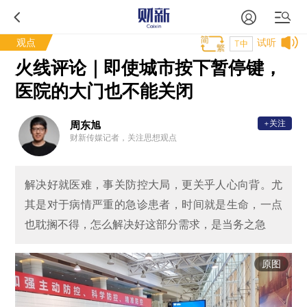
观点
试听
T中
火线评论｜即使城市按下暂停键，
医院的大门也不能关闭
+关注
周东旭
财新传媒记者，关注思想观点
解决好就医难，事关防控大局，更关乎人心向背。尤
其是对于病情严重的急诊患者，时间就是生命，一点
也耽搁不得，怎么解决好这部分需求，是当务之急
原图