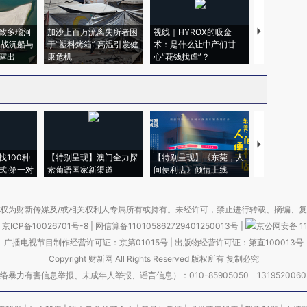
致多瑙河
加沙上百万流离失所者困
视线｜HYROX的吸金
马航飞行员
二战沉船与
于“塑料烤箱” 高温引发健
术：是什么让中产们甘
粒摇头丸 尿
露出
康危机
心“花钱找虐”？
毒品
【推广】走
找100种
【特别呈现】澳门全力探
【特别呈现】《东莞，人
会，让数智科
式·第一对
索葡语国家新渠道
间便利店》倾情上线
业
权为财新传媒及/或相关权利人专属所有或持有。未经许可，禁止进行转载、摘编、
京ICP备10026701号-8
|
网信算备110105862729401250013号
|
京公网安备 11
广播电视节目制作经营许可证：京第01015号
|
出版物经营许可证：第直100013号
Copyright 财新网 All Rights Reserved 版权所有 复制必究
害信息举报、未成年人举报、谣言信息）：010-85905050 13195200605 举报邮