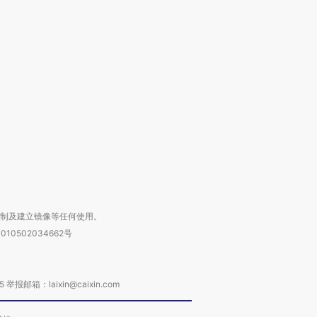
跨国走私7万
视线｜被称为“蟑螂”的印
视线｜“入侵”还是“人道危
检体内含3种
度Z世代 用街头抗争将教
机”？难民潮撕裂西班牙
秘鲁纳斯
育部长拱下台
飞地休达
13人遇难
进第四届链博
【商旅对话】华住集团
技“链”接产
【特别呈现】寻找100种
CFO：不靠规模取胜，华
【特别呈
有意思的生活方式·第三对
住三大增长引擎是什么？
有意思的
复制及建立镜像等任何使用。
010502034662号
箱：laixin@caixin.com