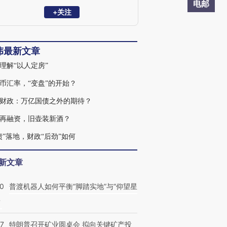
库专家、北外滩国际金融学会理事，国家
电邮
会计学院CPA创新发展研究中心特邀理
+关注
事、学术顾问等。复旦大学、浙江大学、
中国人民大学专硕校外导师，中国农业大
学客座研究员、专硕导师。新财富最佳分
伟最新文章
析师、水晶球最佳分析师、金牛奖最具价
值首席分析师等。代表性著作《转型之
理解“以人定房”
机》、《蜕变·新生》等。
币汇率，“变盘”的开始？
财政：万亿国债之外的期待？
再融资，旧壶装新酒？
债”落地，财政“后劲”如何
新文章
00
普渡机器人如何平衡“脚踏实地”与“仰望星
？
57
特朗普召开矿业圆桌会 拟向关键矿产投