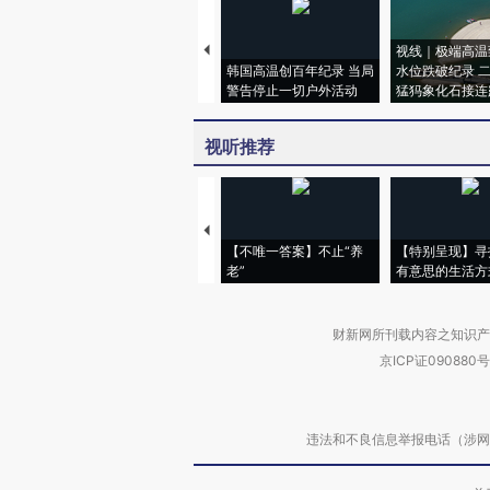
视线｜极端高温
韩国高温创百年纪录 当局
水位跌破纪录 
警告停止一切户外活动
猛犸象化石接连
视听推荐
【不唯一答案】不止“养
【特别呈现】寻
老”
有意思的生活方
财新网所刊载内容之知识产
京ICP证090880号
违法和不良信息举报电话（涉网络暴力有