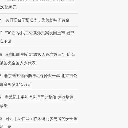
20亿美元
09
美日联合干预汇率，为何影响了黄金
32
“90后”农民工讨薪涉刑案发回重审 因部
实不清
36
贵州山脚树矿难致16人死亡近三年 矿长
被罢免全国人大代表
2
非京籍五环内购房社保降至一年 北京市公
最高可贷340万元
7
寒武纪上半年净利润同比翻倍 营收增速
放缓
53
对话｜邱仁宗：临床研究参与者的安全永
第一位