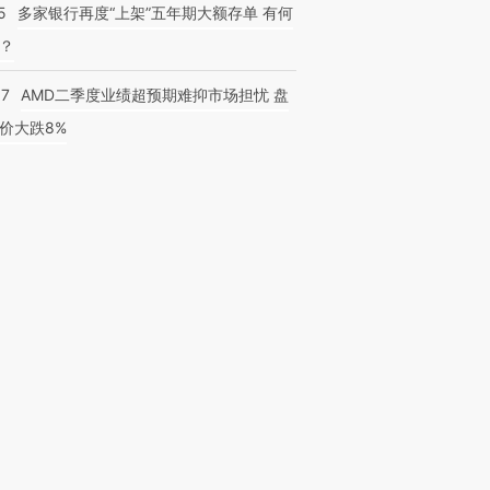
5
多家银行再度“上架”五年期大额存单 有何
？
37
AMD二季度业绩超预期难抑市场担忧 盘
价大跌8%