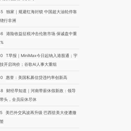
45
独家｜规避红海封锁 中国超大油轮停靠
绕行非洲
36
港险收益征税冲击伦敦市场 保诚盘中重
3%
20
T早报｜MiniMax今日起纳入港股通；宇
技开启询价；谷歌AI人事大重组
30
惠誉：美国私募信贷违约率创新高
48
财经早知道｜河南带薪休假新政：领导
带头，全员应休尽休
05
美巴外交风波再升级 巴西驻美大使遭撤
签