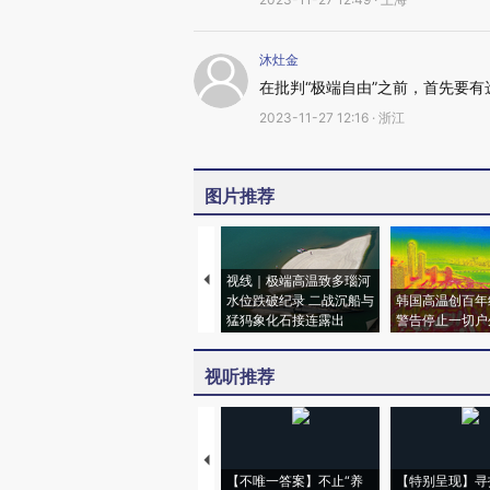
沐灶金
在批判“极端自由”之前，首先要有
2023-11-27 12:16 · 浙江
图片推荐
视线｜极端高温致多瑙河
水位跌破纪录 二战沉船与
韩国高温创百年
猛犸象化石接连露出
警告停止一切户
视听推荐
【不唯一答案】不止“养
【特别呈现】寻