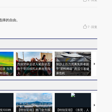
选择的自由。
7
·
回复
西班牙休达进入紧急状态
加沙上百万流离失所者困
马航飞行员
纪录 当局
数千非法移民从摩洛哥闯
于“塑料烤箱” 高温引发健
粒摇头丸 尿
外活动
入
康危机
毒品
【推广】走
找100种
【特别呈现】澳门全力探
【特别呈现】《东莞，人
会，让数智科