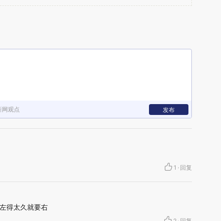
新网观点
发布
1
·
回复
左得太久就要右
2
·
回复