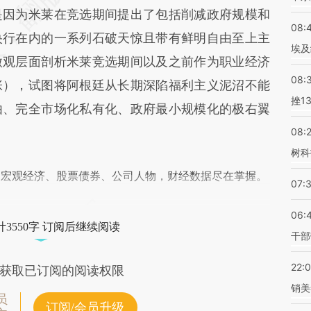
因为米莱在竞选期间提出了包括削减政府规模和
08:
央行在内的一系列石破天惊且带有鲜明自由至上主
埃及
微观层面剖析米莱竞选期间以及之前作为职业经济
08:
张），试图将阿根廷从长期深陷福利主义泥沼不能
挫1
由、完全市场化私有化、政府最小规模化的极右翼
08:
树科
阅宏观经济、股票债券、公司人物，财经数据尽在掌握。
07:
06:
3550字 订阅后继续阅读
干部
22:
获取已订阅的阅读权限
销美
员
订阅/会员升级