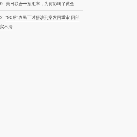
09
美日联合干预汇率，为何影响了黄金
32
“90后”农民工讨薪涉刑案发回重审 因部
实不清