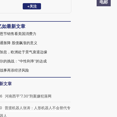
主任委员”、两届“立法委员”、中信金首席
电邮
顾问、香港政府经济发展委员会委员及日
+关注
本大和总研全球首席经济顾问。曾任台湾
大学财务金融系系主任暨研究所所长，并
曾任教于纽约、澳洲等全球多所大学；为
忆如最新文章
台湾大学政治系学士、美国芝加哥大学企
管硕士暨经济学博士。
恩节销售看美国消费力
通胀降 股债飙涨的意义
加息，欧洲处于景气衰退边缘
尔的挑战：“中性利率”的达成
战事再添经济风险
新文章
26
河南西平“7.30”刑案嫌犯落网
00
普渡机器人张涛：人形机器人不会替代专
器人