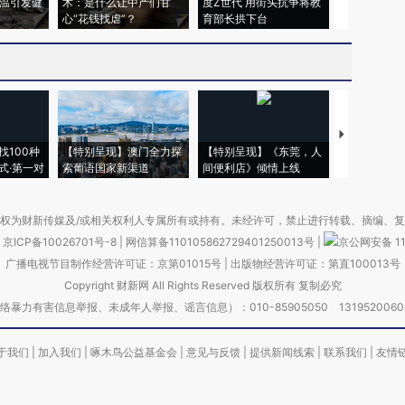
高温引发健
术：是什么让中产们甘
度Z世代 用街头抗争将教
机”？难民潮
心“花钱找虐”？
育部长拱下台
飞地休达
【推广】走
找100种
【特别呈现】澳门全力探
【特别呈现】《东莞，人
会，让数智科
式·第一对
索葡语国家新渠道
间便利店》倾情上线
业
权为财新传媒及/或相关权利人专属所有或持有。未经许可，禁止进行转载、摘编、
京ICP备10026701号-8
|
网信算备110105862729401250013号
|
京公网安备 11
广播电视节目制作经营许可证：京第01015号
|
出版物经营许可证：第直100013号
Copyright 财新网 All Rights Reserved 版权所有 复制必究
害信息举报、未成年人举报、谣言信息）：010-85905050 13195200605 举报邮
于我们
|
加入我们
|
啄木鸟公益基金会
|
意见与反馈
|
提供新闻线索
|
联系我们
|
友情