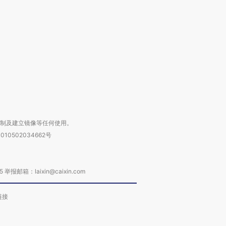
撕裂西班牙
128毫米 紧急转移近
雨 3小时累计雨量超80毫
秘鲁纳斯
4000人
米
13人遇难
进第四届链博
【商旅对话】华住集团
技“链”接产
【特别呈现】寻找100种
CFO：不靠规模取胜，华
【特别呈
有意思的生活方式·第三对
住三大增长引擎是什么？
有意思的
复制及建立镜像等任何使用。
010502034662号
箱：laixin@caixin.com
链接