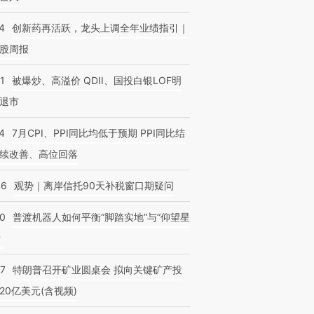
4
创新药再活跃，龙头上调全年业绩指引｜
股周报
1
被爆炒、高溢价 QDII、国投白银LOF明
退市
4
7月CPI、PPI同比均低于预期 PPI同比结
续改善、高位回落
46
观势｜离岸信托90天补税窗口期疑问
00
普渡机器人如何平衡“脚踏实地”与“仰望星
？
57
特朗普召开矿业圆桌会 拟向关键矿产投
20亿美元(含视频)