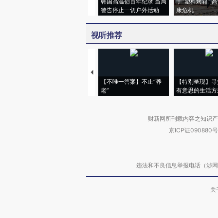
韩国高温创百年纪录 当局
于“塑料烤箱” 
警告停止一切户外活动
康危机
视听推荐
【不唯一答案】不止“养
【特别呈现】寻
老”
有意思的生活方
财新网所刊载内容之知识产
京ICP证090880号
违法和不良信息举报电话（涉网络暴力有
关