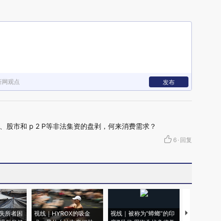
新网观点
发布
股市和 p 2 P等非法集资的盘剥，何来消费需求？
6
·
回复
失所者困
视线｜HYROX的吸金
视线｜被称为“蟑螂”的印
视线｜“入侵