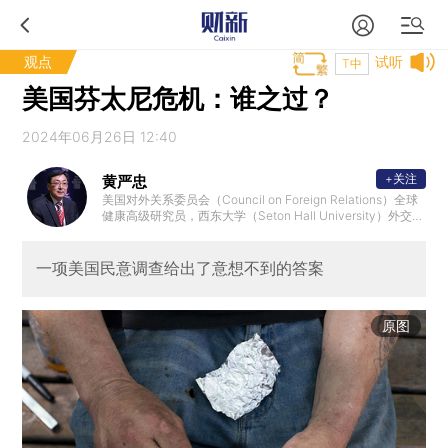
观点
试听
T中
美国芬太尼危机：谁之过？
2024年06月26日 12:40
+关注
黄严忠
美国对外关系委员会（Council on Foreign Relations）全球
健康高级研究员，西东大学（Seton Hall University）外交与
国际关系学院教授、全球卫生研究中心主任。美国国际战略
研究中心（CSIS）全球健康安全两党联盟中国工作组共同主
席。芝加哥大学政治学博士。
一项美国民意调查给出了意想不到的答案
原图