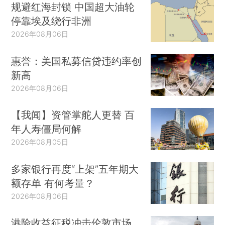
规避红海封锁 中国超大油轮
停靠埃及绕行非洲
2026年08月06日
惠誉：美国私募信贷违约率创
新高
2026年08月06日
【我闻】资管掌舵人更替 百
年人寿僵局何解
2026年08月05日
多家银行再度“上架”五年期大
额存单 有何考量？
2026年08月06日
港险收益征税冲击伦敦市场