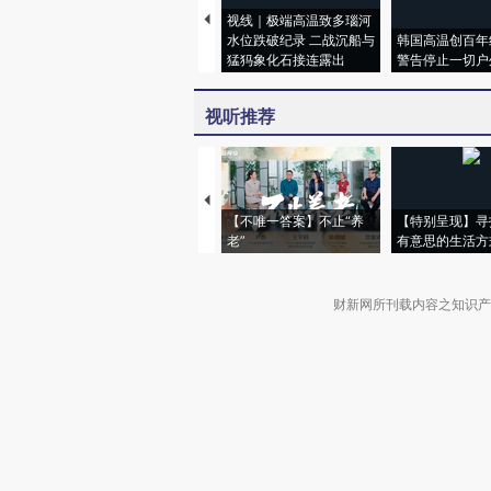
视线｜极端高温致多瑙河
水位跌破纪录 二战沉船与
韩国高温创百年
猛犸象化石接连露出
警告停止一切户
视听推荐
【不唯一答案】不止“养
【特别呈现】寻
老”
有意思的生活方
财新网所刊载内容之知识产
京ICP证090880号
违法和不良信息举报电话（涉网络暴力有
关