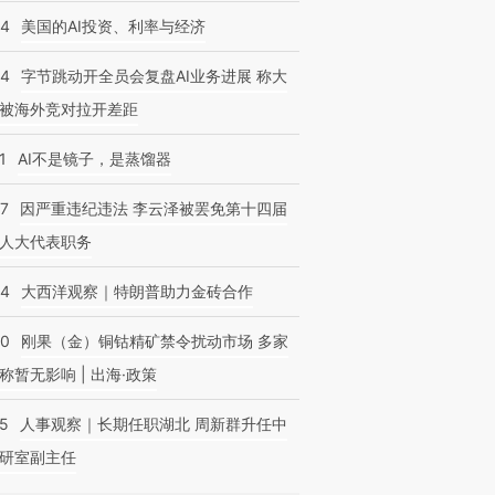
44
美国的AI投资、利率与经济
44
字节跳动开全员会复盘AI业务进展 称大
被海外竞对拉开差距
1
AI不是镜子，是蒸馏器
07
因严重违纪违法 李云泽被罢免第十四届
人大代表职务
44
大西洋观察｜特朗普助力金砖合作
40
刚果（金）铜钴精矿禁令扰动市场 多家
称暂无影响 | 出海·政策
25
人事观察｜长期任职湖北 周新群升任中
研室副主任