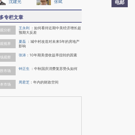
沈建光
张斌
电邮
多专栏文章
王永利
：
如何看待近期中美经济增长超
观分析
预期大反差
夏磊
：
城中村改造对未来5年的房地产
观视界
影响
张涛
：
10年期美债收益率扭转的因素
场观察
钟正生
：
中秋国庆消费复苏势头如何
胜市场
周君芝
：
年内的财政空间
本市场