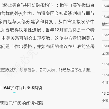
（终止美台“共同防御条约”）；撤军（美军撤出台
16:
袖善舞的外交能力。为避免国会知道谈判细节而节
15:
亲自起草大部分建议和答复，从白宫直接发给中
模型
关系要取得决定性进展，当年12月前后将是一个特
15:2
会，中美关系可能会出现变数。这使中方意识到美方
武问题上作出妥协，并如布氏的建议在年底前签署
15:
全国
14:
阅宏观经济、股票债券、公司人物，财经数据尽在掌握。
14:
企业
1644字 订阅后继续阅读
13:
央政
获取已订阅的阅读权限