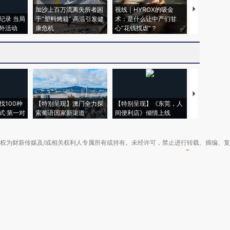
加沙上百万流离失所者困
视线｜HYROX的吸金
马航飞行员
纪录 当局
于“塑料烤箱” 高温引发健
术：是什么让中产们甘
粒摇头丸 尿
外活动
康危机
心“花钱找虐”？
毒品
【推广】走
找100种
【特别呈现】澳门全力探
【特别呈现】《东莞，人
会，让数智科
式·第一对
索葡语国家新渠道
间便利店》倾情上线
业
权为财新传媒及/或相关权利人专属所有或持有。未经许可，禁止进行转载、摘编、
京ICP备10026701号-8
|
网信算备110105862729401250013号
|
京公网安备 11
广播电视节目制作经营许可证：京第01015号
|
出版物经营许可证：第直100013号
Copyright 财新网 All Rights Reserved 版权所有 复制必究
害信息举报、未成年人举报、谣言信息）：010-85905050 13195200605 举报邮
于我们
|
加入我们
|
啄木鸟公益基金会
|
意见与反馈
|
提供新闻线索
|
联系我们
|
友情