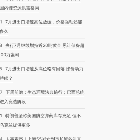
国内锂资源供需格局
1
7月进出口增速高位放缓，价格驱动还能
多久
8
央行7月继续增持近20吨黄金 累计储备超
600万盎司
5
7月进出口增速从高位略有回落 涨价动力
持续？
07
下周前瞻：生态环境法典施行；巴西总统
进入竞选阶段
1
特朗普坚称美国防空弹药库存充足 但不
乌克兰提供更多
24
人事观察｜上海55岁女副市长解冬进京