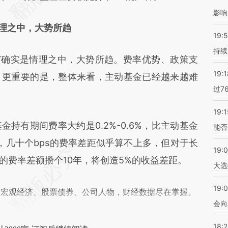
影响
理之中，大势所趋
19:5
持续
确实是情理之中，大势所趋。费率优势、政策支
19:1
。更重要的是，整体来看，主动基金已经越来越难
过7
19:1
有期间费率大约是0.2%-0.6%，比主动基金
能否
值看，几十个bps的费率差距似乎算不上多，但对于长
19:
s的费率差额攒个10年，将创造5%的收益差距。
大选
19:0
阅宏观经济、股票债券、公司人物，财经数据尽在掌握。
会向
18: