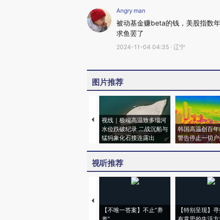
Angry man
被动基金赚beta的钱，美股指数
求鱼罢了
2024-11-04 04:35 · 辽宁
图片推荐
视线｜极端高温致多瑙河
水位跌破纪录 二战沉船与
韩国高温创百年
猛犸象化石接连露出
警告停止一切户
视听推荐
【不唯一答案】不止“养
【特别呈现】寻
老”
有意思的生活方