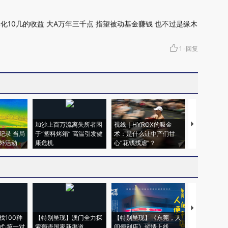
年化10几的收益 大A万年三千点 指望被动基金赚钱 也不过是缘木
1
·
回复
加沙上百万流离失所者困
视线｜HYROX的吸金
马航飞行员
纪录 当局
于“塑料烤箱” 高温引发健
术：是什么让中产们甘
粒摇头丸 尿
外活动
康危机
心“花钱找虐”？
毒品
【推广】走
找100种
【特别呈现】澳门全力探
【特别呈现】《东莞，人
会，让数智科
式·第一对
索葡语国家新渠道
间便利店》倾情上线
业