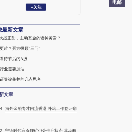
电邮
+关注
峻最新文章
F大战正酣，主动基金的诸神黄昏？
更难？买方投顾“三问”
看待节后的A股
行业需要加油
证券被兼并的几点思考
新文章
14
海外金融专才回流香港 外籍工作签证翻
2
宁德时代宜春锂矿仍处停产状态 其动向