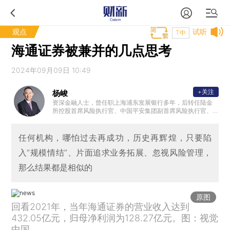
观点
试听
T中
海通证券被兼并的几点思考
2024年09月09日 10:49
+关注
杨峻
资深金融人士，曾任职上海浦东发展银行多年，后转任陆金
所控股首席风险执行官、中国平安集团副首席风险执行官、
腾讯金融科技副总裁。
任何机构，哪怕过去再成功，历史再辉煌，只要陷
入“规模情结”、片面追求业务拓展、忽视风险管理，
那么结果都是相似的
原图
回看2021年，当年海通证券的营业收入达到
432.05亿元，归母净利润为128.27亿元。图：视觉
中国