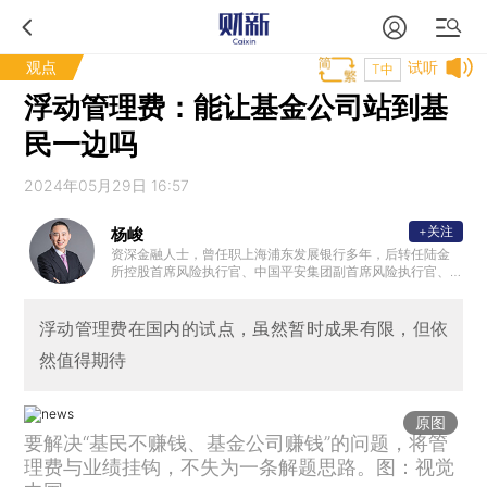
观点
试听
T中
浮动管理费：能让基金公司站到基
民一边吗
2024年05月29日 16:57
+关注
杨峻
资深金融人士，曾任职上海浦东发展银行多年，后转任陆金
所控股首席风险执行官、中国平安集团副首席风险执行官、
腾讯金融科技副总裁。
浮动管理费在国内的试点，虽然暂时成果有限，但依
然值得期待
原图
要解决“基民不赚钱、基金公司赚钱”的问题，将管
理费与业绩挂钩，不失为一条解题思路。图：视觉