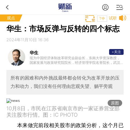
观点
试听
T中
华生：市场反弹与反转的四个标志
2024年11月10日 16:36
+关注
华生
现为中国经济体制改革研究会副会长，东南大学资深教授，
国家发展与政策研究院院长，经济管理学院名誉院长，武汉
大学董辅礽经济社会发展研究院教授、学术委员会主任；是
影响中国经济改革进程的三项重要变革（价格双轨制、国资
体制、股权分置改革）的主要提出和推动者之一；曾获孙冶
所有的困难和内外挑战最终都会转化为改革开放的压
方经济学奖，中央国家机关优秀论文一等奖，2011年获中国
力和动力，我们没有任何理由悲观失望、躺平旁观
经济理论创新奖；1986年被评为首批“国家级有突出贡献的专
家”。
原图
10月8日，市民在江苏省南京市的一家证券营业部
关注股市行情。图：IC PHOTO
本来做完前段相关股市的政策分析，这个月已